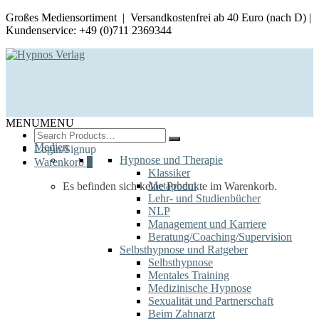
Großes Mediensortiment | Versandkostenfrei ab 40 Euro (nach D) |
Kundenservice: +49 (0)711 2369344
MENU
MENU
Search
for:
Medien
Login/Signup
Hypnose und Therapie
Warenkorb
0
Klassiker
Metaphern
Es befinden sich keine Produkte im Warenkorb.
Lehr- und Studienbücher
NLP
Management und Karriere
Beratung/Coaching/Supervision
Selbsthypnose und Ratgeber
Selbsthypnose
Mentales Training
Medizinische Hypnose
Sexualität und Partnerschaft
Beim Zahnarzt