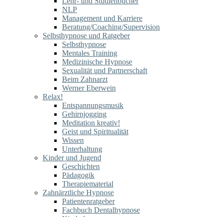
Lehr- und Studienbücher
NLP
Management und Karriere
Beratung/Coaching/Supervision
Selbsthypnose und Ratgeber
Selbsthypnose
Mentales Training
Medizinische Hypnose
Sexualität und Partnerschaft
Beim Zahnarzt
Werner Eberwein
Relax!
Entspannungsmusik
Gehirnjogging
Meditation kreativ!
Geist und Spiritualität
Wissen
Unterhaltung
Kinder und Jugend
Geschichten
Pädagogik
Therapiematerial
Zahnärztliche Hypnose
Patientenratgeber
Fachbuch Dentalhypnose