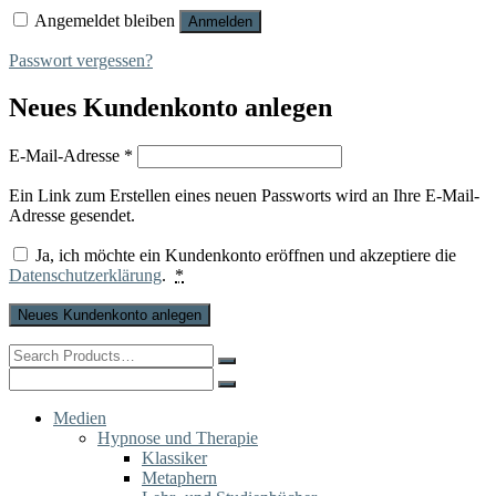
Angemeldet bleiben
Anmelden
Passwort vergessen?
Neues Kundenkonto anlegen
Erforderlich
E-Mail-Adresse
*
Ein Link zum Erstellen eines neuen Passworts wird an Ihre E-Mail-
Adresse gesendet.
Ja, ich möchte ein Kundenkonto eröffnen und akzeptiere die
Datenschutzerklärung
.
*
Neues Kundenkonto anlegen
Search
for:
Search
for:
Medien
Hypnose und Therapie
Klassiker
Metaphern