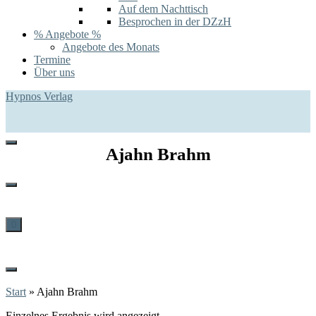
Auf dem Nachttisch
Besprochen in der DZzH
% Angebote %
Angebote des Monats
Termine
Über uns
Hypnos Verlag
Ajahn Brahm
0
Start
»
Ajahn Brahm
Einzelnes Ergebnis wird angezeigt