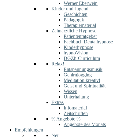
Werner Eberwein
Kinder und Jugend
Geschichten
Pädagogik
Therapiematerial
Zahnärztliche Hypnose
Patientenratgeber
Fachbuch Dentalhypnose
Kinderhypnose
hypnoVision
DGZh-Curriculum
Relax!
Entspannungsmusik
Gehirnjogging
Meditation kreativ!
Geist und Spiritualität
Wissen
Unterhaltung
Extras
Infomaterial
Zeitschriften
% Angebote %
Angebote des Monats
Empfehlungen
Neu