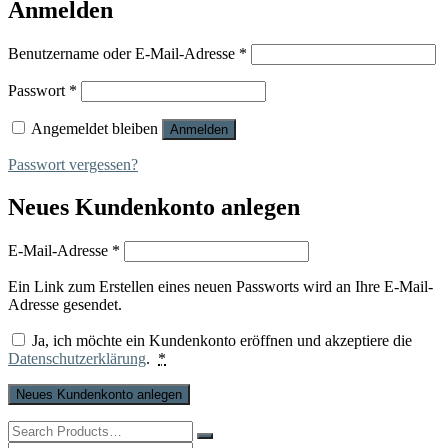
Anmelden
Erforderlich
Benutzername oder E-Mail-Adresse
*
Erforderlich
Passwort
*
Angemeldet bleiben
Anmelden
Passwort vergessen?
Neues Kundenkonto anlegen
Erforderlich
E-Mail-Adresse
*
Ein Link zum Erstellen eines neuen Passworts wird an Ihre E-Mail-
Adresse gesendet.
Ja, ich möchte ein Kundenkonto eröffnen und akzeptiere die
Datenschutzerklärung
.
*
Neues Kundenkonto anlegen
Search
for: