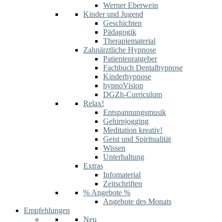
Werner Eberwein
Kinder und Jugend
Geschichten
Pädagogik
Therapiematerial
Zahnärztliche Hypnose
Patientenratgeber
Fachbuch Dentalhypnose
Kinderhypnose
hypnoVision
DGZh-Curriculum
Relax!
Entspannungsmusik
Gehirnjogging
Meditation kreativ!
Geist und Spiritualität
Wissen
Unterhaltung
Extras
Infomaterial
Zeitschriften
% Angebote %
Angebote des Monats
Empfehlungen
Neu