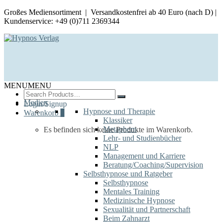
Großes Mediensortiment | Versandkostenfrei ab 40 Euro (nach D) |
Kundenservice: +49 (0)711 2369344
MENU
MENU
Search
for:
Medien
Login/Signup
Hypnose und Therapie
Warenkorb
0
Klassiker
Metaphern
Es befinden sich keine Produkte im Warenkorb.
Lehr- und Studienbücher
NLP
Management und Karriere
Beratung/Coaching/Supervision
Selbsthypnose und Ratgeber
Selbsthypnose
Mentales Training
Medizinische Hypnose
Sexualität und Partnerschaft
Beim Zahnarzt