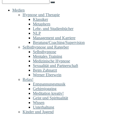
Search
for:
Medien
Hypnose und Therapie
Klassiker
Metaphern
Lehr- und Studienbücher
NLP
Management und Karriere
Beratung/Coaching/Supervision
Selbsthypnose und Ratgeber
Selbsthypnose
Mentales Training
Medizinische Hypnose
Sexualität und Partnerschaft
Beim Zahnarzt
Werner Eberwein
Relax!
Entspannungsmusik
Gehirnjogging
Meditation kreativ!
Geist und Spiritualität
Wissen
Unterhaltung
Kinder und Jugend