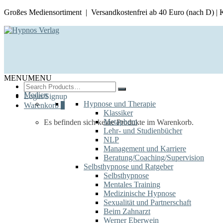
Großes Mediensortiment | Versandkostenfrei ab 40 Euro (nach D) |
MENU
MENU
Search
for:
Medien
Login/Signup
Hypnose und Therapie
Warenkorb
0
Klassiker
Metaphern
Es befinden sich keine Produkte im Warenkorb.
Lehr- und Studienbücher
NLP
Management und Karriere
Beratung/Coaching/Supervision
Selbsthypnose und Ratgeber
Selbsthypnose
Mentales Training
Medizinische Hypnose
Sexualität und Partnerschaft
Beim Zahnarzt
Werner Eberwein