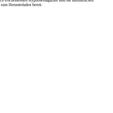
rlich erscheinenden Hypnosemagazins sind die ausführlichen
 zum Herunterladen bereit.