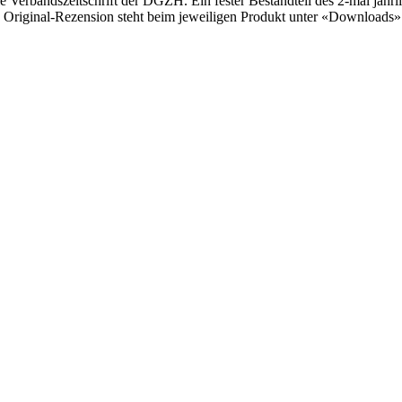
ie Verbandszeitschrift der DGZH. Ein fester Bestandteil des 2-mal jäh
e Original-Rezension steht beim jeweiligen Produkt unter «Downloads»