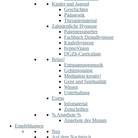
Kinder und Jugend
Geschichten
Pädagogik
Therapiematerial
Zahnärztliche Hypnose
Patientenratgeber
Fachbuch Dentalhypnose
Kinderhypnose
hypnoVision
DGZh-Curriculum
Relax!
Entspannungsmusik
Gehirnjogging
Meditation kreativ!
Geist und Spiritualität
Wissen
Unterhaltung
Extras
Infomaterial
Zeitschriften
% Angebote %
Angebote des Monats
Empfehlungen
Neu
Auf dem Nachttisch