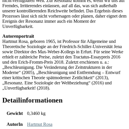
nicht-verfügbaren Welt. Zur Resonanz kommt es, wenn wir uns auf
Fremdes, Irritierendes einlassen, auf all das, was sich außerhalb
unserer kontrollierenden Reichweite befindet. Das Ergebnis dieses
Prozesses lässt sich nicht vorhersagen oder planen, daher eignet dem
Ereignis der Resonanz immer auch ein Moment der
Unverfügbarkeit.
Autorenportrait
Hartmut Rosa, geboren 1965, ist Professor für Allgemeine und
Theoretische Soziologie an der Friedrich-Schiller-Universität Jena
sowie Direktor des Max-Weber-Kollegs in Erfurt. Für seine Werke
erhielt er zahlreiche Preise, zuletzt den Tractatus-Essaypreis 2016
und den Erich-Fromm-Preis 2018. Zuletzt erschienen u. a.:
„Beschleunigung. Die Veränderung der Zeitstrukturen in der
Moderne“ (2005), „Beschleunigung und Entfremdung – Entwurf
einer kritischen Theorie spätmoderner Zeitlichkeit“ (2013),
„Resonanz. Eine Soziologie der Weltbeziehung“ (2016) und
„Unverfügbarkeit! (2018).
Detailinformationen
Gewicht
0,3460 kg
AutorIn
Hartmut Rosa