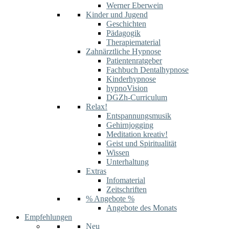
Werner Eberwein
Kinder und Jugend
Geschichten
Pädagogik
Therapiematerial
Zahnärztliche Hypnose
Patientenratgeber
Fachbuch Dentalhypnose
Kinderhypnose
hypnoVision
DGZh-Curriculum
Relax!
Entspannungsmusik
Gehirnjogging
Meditation kreativ!
Geist und Spiritualität
Wissen
Unterhaltung
Extras
Infomaterial
Zeitschriften
% Angebote %
Angebote des Monats
Empfehlungen
Neu