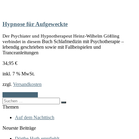
Hypnose für Aufgeweckte
Der Psychiater und Hypnotherapeut Heinz-Wilhelm Gößling
Buch Schlafmedizin mit Psychotherapie –
verbindet in diesem
lebendig geschrieben sowie mit Fallbeispielen und
Tranceanleitungen
34,95
€
inkl. 7 % MwSt.
zzgl.
Versandkosten
In den Warenkorb
Search
for:
Themen
Auf dem Nachttisch
Neueste Beiträge
Dörthe Huth empfiehlt