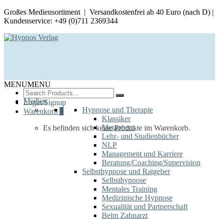
Großes Mediensortiment | Versandkostenfrei ab 40 Euro (nach D) |
Kundenservice: +49 (0)711 2369344
MENU
MENU
Search
for:
Medien
Login/Signup
Hypnose und Therapie
Warenkorb
0
Klassiker
Metaphern
Es befinden sich keine Produkte im Warenkorb.
Lehr- und Studienbücher
NLP
Management und Karriere
Beratung/Coaching/Supervision
Selbsthypnose und Ratgeber
Selbsthypnose
Mentales Training
Medizinische Hypnose
Sexualität und Partnerschaft
Beim Zahnarzt