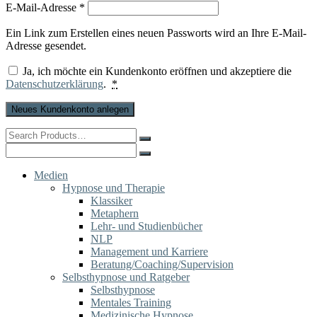
Erforderlich
E-Mail-Adresse
*
Ein Link zum Erstellen eines neuen Passworts wird an Ihre E-Mail-
Adresse gesendet.
Ja, ich möchte ein Kundenkonto eröffnen und akzeptiere die
Datenschutzerklärung
.
*
Neues Kundenkonto anlegen
Search
for:
Search
for:
Medien
Hypnose und Therapie
Klassiker
Metaphern
Lehr- und Studienbücher
NLP
Management und Karriere
Beratung/Coaching/Supervision
Selbsthypnose und Ratgeber
Selbsthypnose
Mentales Training
Medizinische Hypnose