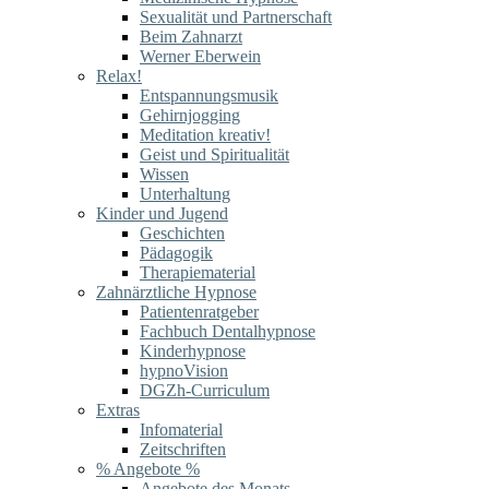
Sexualität und Partnerschaft
Beim Zahnarzt
Werner Eberwein
Relax!
Entspannungsmusik
Gehirnjogging
Meditation kreativ!
Geist und Spiritualität
Wissen
Unterhaltung
Kinder und Jugend
Geschichten
Pädagogik
Therapiematerial
Zahnärztliche Hypnose
Patientenratgeber
Fachbuch Dentalhypnose
Kinderhypnose
hypnoVision
DGZh-Curriculum
Extras
Infomaterial
Zeitschriften
% Angebote %
Angebote des Monats