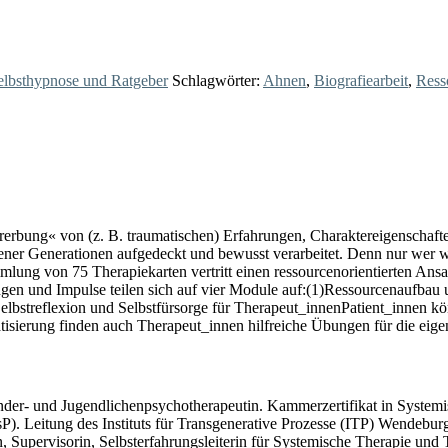
elbsthypnose und Ratgeber
Schlagwörter:
Ahnen
,
Biografiearbeit
,
Ress
erbung« von (z. B. traumatischen) Erfahrungen, Charaktereigenschafte
ener Generationen aufgedeckt und bewusst verarbeitet. Denn nur wer 
lung von 75 Therapiekarten vertritt einen ressourcenorientierten Ansat
ngen und Impulse teilen sich auf vier Module auf:(1)Ressourcenaufbau
Selbstreflexion und Selbstfürsorge für Therapeut_innenPatient_innen k
isierung finden auch Therapeut_innen hilfreiche Übungen für die eig
nder- und Jugendlichenpsychotherapeutin. Kammerzertifikat in System
 Leitung des Instituts für Transgenerative Prozesse (ITP) Wendeburg.
Supervisorin, Selbsterfahrungsleiterin für Systemische Therapie und T