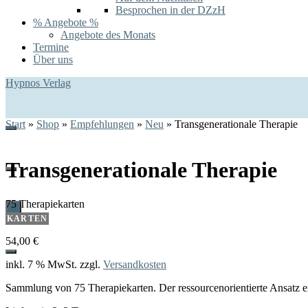
Besprochen in der DZzH
% Angebote %
Angebote des Monats
Termine
Über uns
Hypnos Verlag
Start
»
Shop
»
Empfehlungen
»
Neu
»
Transgenerationale Therapie
Transgenerationale Therapie
75 Therapiekarten
0
KARTEN
54,00
€
inkl. 7 % MwSt.
zzgl.
Versandkosten
Sammlung von 75 Therapiekarten. Der ressourcenorientierte Ansatz erm