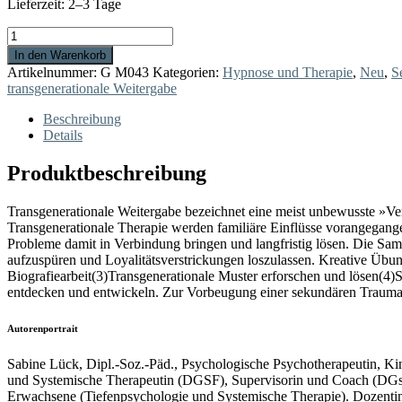
Lieferzeit:
2–3 Tage
Transgenerationale
Therapie
In den Warenkorb
Menge
Artikelnummer:
G M043
Kategorien:
Hypnose und Therapie
,
Neu
,
S
transgenerationale Weitergabe
Beschreibung
Details
Produktbeschreibung
Transgenerationale Weitergabe bezeichnet eine meist unbewusste »Ver
Transgenerationale Therapie werden familiäre Einflüsse vorangegang
Probleme damit in Verbindung bringen und langfristig lösen. Die Samm
aufzuspüren und Loyalitätsverstrickungen loszulassen. Kreative Übu
Biografiearbeit(3)Transgenerationale Muster erforschen und lösen(4)
entdecken und entwickeln. Zur Vorbeugung einer sekundären Traumat
Autorenportrait
Sabine Lück, Dipl.-Soz.-Päd., Psychologische Psychotherapeutin, Ki
und Systemische Therapeutin (DGSF), Supervisorin und Coach (DGsP).
Erwachsene (Tiefenpsychologie und Systemische Therapie). Dozentin, 