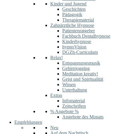
Kinder und Jugend
Geschichten
Pädagogik
Therapiematerial
Zahnärztliche Hypnose
Patientenratgeber
Fachbuch Dentalhypnose
Kinderhypnose
hypnoVision
DGZh-Curriculum
Relax!
Entspannungsmusik
Gehirnjogging
Meditation kreativ!
Geist und Spiritualität
Wissen
Unterhaltung
Extras
Infomaterial
Zeitschriften
% Angebote %
Angebote des Monats
Empfehlungen
Neu
Auf dem Nachttisch