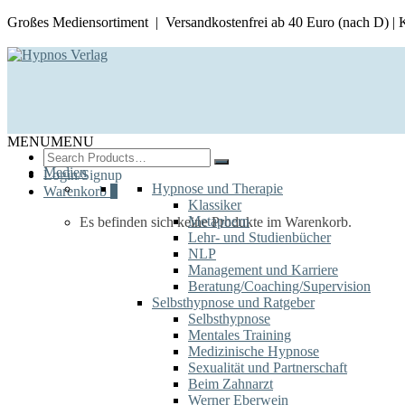
Großes Mediensortiment | Versandkostenfrei ab 40 Euro (nach D) |
MENU
MENU
Search
for:
Medien
Login/Signup
Hypnose und Therapie
Warenkorb
0
Klassiker
Metaphern
Es befinden sich keine Produkte im Warenkorb.
Lehr- und Studienbücher
NLP
Management und Karriere
Beratung/Coaching/Supervision
Selbsthypnose und Ratgeber
Selbsthypnose
Mentales Training
Medizinische Hypnose
Sexualität und Partnerschaft
Beim Zahnarzt
Werner Eberwein