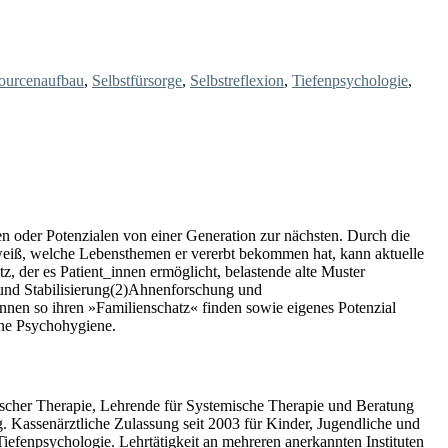
ourcenaufbau
,
Selbstfürsorge
,
Selbstreflexion
,
Tiefenpsychologie
,
n oder Potenzialen von einer Generation zur nächsten. Durch die
weiß, welche Lebensthemen er vererbt bekommen hat, kann aktuelle
z, der es Patient_innen ermöglicht, belastende alte Muster
 und Stabilisierung(2)Ahnenforschung und
önnen so ihren »Familienschatz« finden sowie eigenes Potenzial
ene Psychohygiene.
ischer Therapie, Lehrende für Systemische Therapie und Beratung
 Kassenärztliche Zulassung seit 2003 für Kinder, Jugendliche und
iefenpsychologie. Lehrtätigkeit an mehreren anerkannten Instituten