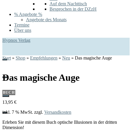
Auf dem Nachttisch
Besprochen in der DZzH
% Angebote %
Angebote des Monats
Termine
Über uns
Hypnos Verlag
Start
»
Shop
»
Empfehlungen
»
Neu
»
Das magische Auge
Das magische Auge
BUCH
0
13,95
€
inkl. 7 % MwSt.
zzgl.
Versandkosten
Erleben Sie mit diesem Buch optische Illusionen in der dritten
Dimension!