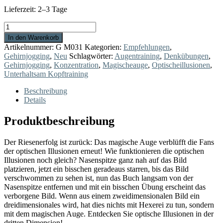
Lieferzeit:
2–3 Tage
Das
magische
In den Warenkorb
Auge
Artikelnummer:
G M031
Kategorien:
Empfehlungen
,
Menge
Gehirnjogging
,
Neu
Schlagwörter:
Augentraining
,
Denkübungen
,
Gehirnjogging
,
Konzentration
,
Magischeauge
,
Optischeillusionen
,
Unterhaltsam Kopftraining
Beschreibung
Details
Produktbeschreibung
Der Riesenerfolg ist zurück: Das magische Auge verblüfft die Fans
der optischen Illusionen erneut! Wie funktionieren die optischen
Illusionen noch gleich? Nasenspitze ganz nah auf das Bild
platzieren, jetzt ein bisschen geradeaus starren, bis das Bild
verschwommen zu sehen ist, nun das Buch langsam von der
Nasenspitze entfernen und mit ein bisschen Übung erscheint das
verborgene Bild. Wenn aus einem zweidimensionalen Bild ein
dreidimensionales wird, hat dies nichts mit Hexerei zu tun, sondern
mit dem magischen Auge. Entdecken Sie optische Illusionen in der
dritten Dimension!