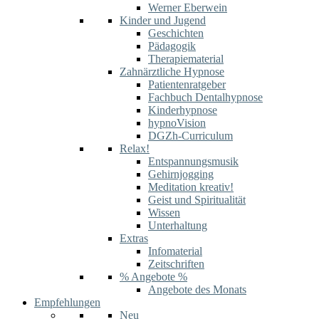
Werner Eberwein
Kinder und Jugend
Geschichten
Pädagogik
Therapiematerial
Zahnärztliche Hypnose
Patientenratgeber
Fachbuch Dentalhypnose
Kinderhypnose
hypnoVision
DGZh-Curriculum
Relax!
Entspannungsmusik
Gehirnjogging
Meditation kreativ!
Geist und Spiritualität
Wissen
Unterhaltung
Extras
Infomaterial
Zeitschriften
% Angebote %
Angebote des Monats
Empfehlungen
Neu