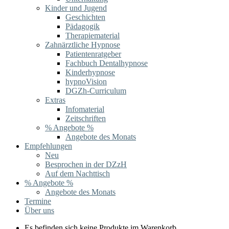
Kinder und Jugend
Geschichten
Pädagogik
Therapiematerial
Zahnärztliche Hypnose
Patientenratgeber
Fachbuch Dentalhypnose
Kinderhypnose
hypnoVision
DGZh-Curriculum
Extras
Infomaterial
Zeitschriften
% Angebote %
Angebote des Monats
Empfehlungen
Neu
Besprochen in der DZzH
Auf dem Nachttisch
% Angebote %
Angebote des Monats
Termine
Über uns
Es befinden sich keine Produkte im Warenkorb.