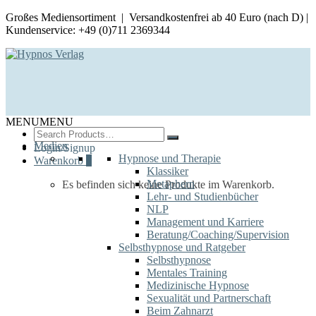
Großes Mediensortiment | Versandkostenfrei ab 40 Euro (nach D) |
Kundenservice: +49 (0)711 2369344
MENU
MENU
Search
for:
Medien
Login/Signup
Hypnose und Therapie
Warenkorb
0
Klassiker
Metaphern
Es befinden sich keine Produkte im Warenkorb.
Lehr- und Studienbücher
NLP
Management und Karriere
Beratung/Coaching/Supervision
Selbsthypnose und Ratgeber
Selbsthypnose
Mentales Training
Medizinische Hypnose
Sexualität und Partnerschaft
Beim Zahnarzt