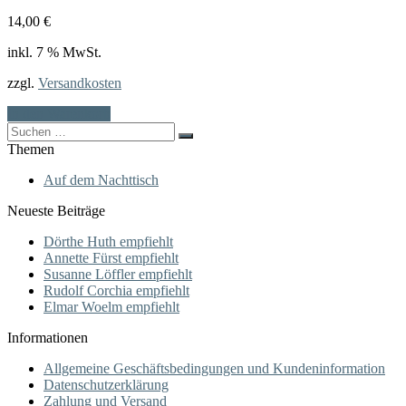
14,00
€
inkl. 7 % MwSt.
zzgl.
Versandkosten
In den Warenkorb
Search
for:
Themen
Auf dem Nachttisch
Neueste Beiträge
Dörthe Huth empfiehlt
Annette Fürst empfiehlt
Susanne Löffler empfiehlt
Rudolf Corchia empfiehlt
Elmar Woelm empfiehlt
Informationen
Allgemeine Geschäftsbedingungen und Kundeninformation
Datenschutzerklärung
Zahlung und Versand