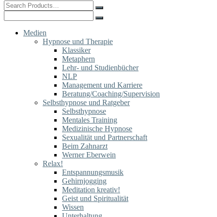
Search
for:
Search
for:
Medien
Hypnose und Therapie
Klassiker
Metaphern
Lehr- und Studienbücher
NLP
Management und Karriere
Beratung/Coaching/Supervision
Selbsthypnose und Ratgeber
Selbsthypnose
Mentales Training
Medizinische Hypnose
Sexualität und Partnerschaft
Beim Zahnarzt
Werner Eberwein
Relax!
Entspannungsmusik
Gehirnjogging
Meditation kreativ!
Geist und Spiritualität
Wissen
Unterhaltung