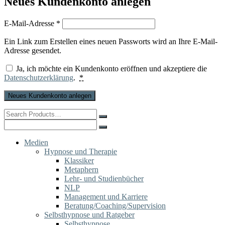
Neues Kundenkonto anlegen
Erforderlich
E-Mail-Adresse
*
Ein Link zum Erstellen eines neuen Passworts wird an Ihre E-Mail-
Adresse gesendet.
Ja, ich möchte ein Kundenkonto eröffnen und akzeptiere die
Datenschutzerklärung
.
*
Neues Kundenkonto anlegen
Search
for:
Search
for:
Medien
Hypnose und Therapie
Klassiker
Metaphern
Lehr- und Studienbücher
NLP
Management und Karriere
Beratung/Coaching/Supervision
Selbsthypnose und Ratgeber
Selbsthypnose