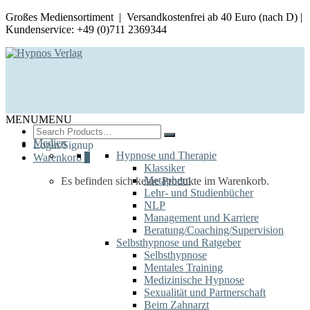
Großes Mediensortiment | Versandkostenfrei ab 40 Euro (nach D) |
Kundenservice: +49 (0)711 2369344
MENU
MENU
Search
for:
Medien
Login/Signup
Hypnose und Therapie
Warenkorb
0
Klassiker
Metaphern
Es befinden sich keine Produkte im Warenkorb.
Lehr- und Studienbücher
NLP
Management und Karriere
Beratung/Coaching/Supervision
Selbsthypnose und Ratgeber
Selbsthypnose
Mentales Training
Medizinische Hypnose
Sexualität und Partnerschaft
Beim Zahnarzt