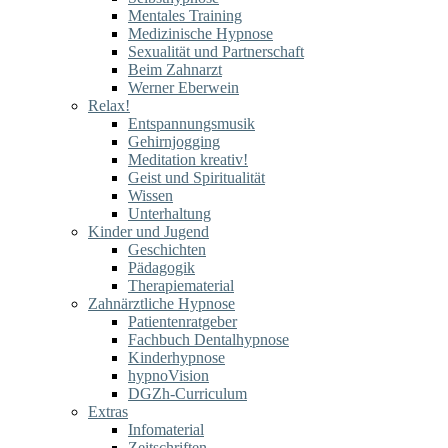
Mentales Training
Medizinische Hypnose
Sexualität und Partnerschaft
Beim Zahnarzt
Werner Eberwein
Relax!
Entspannungsmusik
Gehirnjogging
Meditation kreativ!
Geist und Spiritualität
Wissen
Unterhaltung
Kinder und Jugend
Geschichten
Pädagogik
Therapiematerial
Zahnärztliche Hypnose
Patientenratgeber
Fachbuch Dentalhypnose
Kinderhypnose
hypnoVision
DGZh-Curriculum
Extras
Infomaterial
Zeitschriften