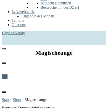
Auf dem Nachttisch
Besprochen in der DZzH
% Angebote %
Angebote des Monats
Termine
Über uns
Hypnos Verlag
Magischeauge
0
Start
»
Shop
»
Magischeauge
Einzelnes Ergebnis wird angezeigt