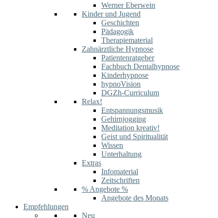
Werner Eberwein
Kinder und Jugend
Geschichten
Pädagogik
Therapiematerial
Zahnärztliche Hypnose
Patientenratgeber
Fachbuch Dentalhypnose
Kinderhypnose
hypnoVision
DGZh-Curriculum
Relax!
Entspannungsmusik
Gehirnjogging
Meditation kreativ!
Geist und Spiritualität
Wissen
Unterhaltung
Extras
Infomaterial
Zeitschriften
% Angebote %
Angebote des Monats
Empfehlungen
Neu