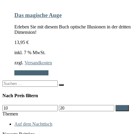
Das magische Auge
Erleben Sie mit diesem Buch optische Illusionen in der dritten
Dimension!
13,95
€
inkl. 7 % MwSt.
zzgl.
Versandkosten
In den Warenkorb
Search
for:
Nach Preis filtern
Min.
Max.
Filter
Preis
Preis
Themen
Auf dem Nachttisch