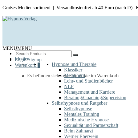
Großes Mediensortiment | Versandkostenfrei ab 40 Euro (nach D) |
MENU
MENU
Search
for:
Medien
Login/Signup
Hypnose und Therapie
Warenkorb
0
Klassiker
Metaphern
Es befinden sich keine Produkte im Warenkorb.
Lehr- und Studienbücher
NLP
Management und Karriere
Beratung/Coaching/Supervision
Selbsthypnose und Ratgeber
Selbsthypnose
Mentales Training
Medizinische Hypnose
Sexualität und Partnerschaft
Beim Zahnarzt
Werner Eberwein