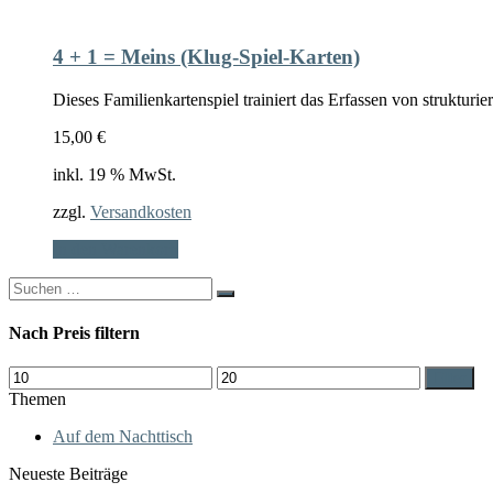
4 + 1 = Meins (Klug-Spiel-Karten)
Dieses Familienkartenspiel trainiert das Erfassen von struktur
15,00
€
inkl. 19 % MwSt.
zzgl.
Versandkosten
In den Warenkorb
Search
for:
Nach Preis filtern
Min.
Max.
Filter
Preis
Preis
Themen
Auf dem Nachttisch
Neueste Beiträge