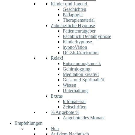
Kinder und Jugend
Geschichten
Pädagogik
Therapiematerial
Zahnärztliche Hypnose
Patientenratgeber
Fachbuch Dentalhypnose
Kinderhypnose
hypnoVision
DGZh-Curriculum
Relax!
Entspannungsmusik
Gehirnjogging
Meditation kreativ!
Geist und Spiritualität
Wissen
Unterhaltung
Extras
Infomaterial
Zeitschriften
% Angebote %
Angebote des Monats
Empfehlungen
Neu
Auf dem Nachttisch