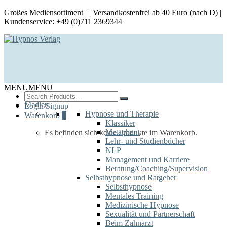
Großes Mediensortiment | Versandkostenfrei ab 40 Euro (nach D) |
Kundenservice: +49 (0)711 2369344
MENU
MENU
Search
for:
Medien
Login/Signup
Hypnose und Therapie
Warenkorb
0
Klassiker
Metaphern
Es befinden sich keine Produkte im Warenkorb.
Lehr- und Studienbücher
NLP
Management und Karriere
Beratung/Coaching/Supervision
Selbsthypnose und Ratgeber
Selbsthypnose
Mentales Training
Medizinische Hypnose
Sexualität und Partnerschaft
Beim Zahnarzt