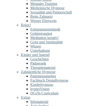
Mentales Training
Medizinische Hypnose
Sexualität und Partnerschaft
Beim Zahnarzt
Werner Eberwein
Relax!
Entspannungsmusik
Gehirnjogging
Meditation kreativ!
Geist und Spiritualität
Wissen
Unterhaltung
Kinder und Jugend
Geschichten
Pädagogik
Therapiematerial
Zahnärztliche Hypnose
Patientenratgeber
Fachbuch Dentalhypnose
Kinderhypnose
hypnoVision
DGZh-Curriculum
Extras
Infomaterial
Zeitschriften