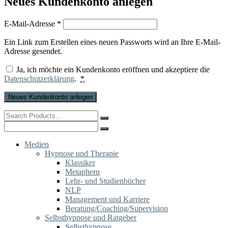
Neues Kundenkonto anlegen
Erforderlich
E-Mail-Adresse
*
Ein Link zum Erstellen eines neuen Passworts wird an Ihre E-Mail-
Adresse gesendet.
Ja, ich möchte ein Kundenkonto eröffnen und akzeptiere die
Datenschutzerklärung
.
*
Neues Kundenkonto anlegen
Search
for:
Search
for:
Medien
Hypnose und Therapie
Klassiker
Metaphern
Lehr- und Studienbücher
NLP
Management und Karriere
Beratung/Coaching/Supervision
Selbsthypnose und Ratgeber
Selbsthypnose