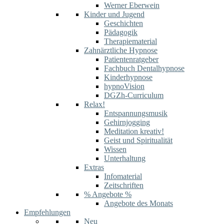
Werner Eberwein
Kinder und Jugend
Geschichten
Pädagogik
Therapiematerial
Zahnärztliche Hypnose
Patientenratgeber
Fachbuch Dentalhypnose
Kinderhypnose
hypnoVision
DGZh-Curriculum
Relax!
Entspannungsmusik
Gehirnjogging
Meditation kreativ!
Geist und Spiritualität
Wissen
Unterhaltung
Extras
Infomaterial
Zeitschriften
% Angebote %
Angebote des Monats
Empfehlungen
Neu