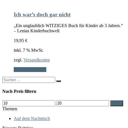
Ich war’s doch gar nicht
„Ein unglaublich WITZIGES Buch für Kinder ab 3 Jahren.“
– Lenias Kinderbuchwelt
19,95
€
inkl. 7 % MwSt.
zzgl.
Versandkosten
In den Warenkorb
Search
for:
Nach Preis filtern
Min.
Max.
Filter
Preis
Preis
Themen
Auf dem Nachttisch