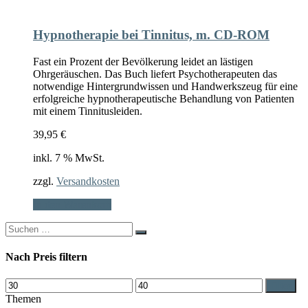
Hypnotherapie bei Tinnitus, m. CD-ROM
Fast ein Prozent der Bevölkerung leidet an lästigen
Ohrgeräuschen. Das Buch liefert Psychotherapeuten das
notwendige Hintergrundwissen und Handwerkszeug für eine
erfolgreiche hypnotherapeutische Behandlung von Patienten
mit einem Tinnitusleiden.
39,95
€
inkl. 7 % MwSt.
zzgl.
Versandkosten
In den Warenkorb
Search
for:
Nach Preis filtern
Min.
Max.
Filter
Preis
Preis
Themen