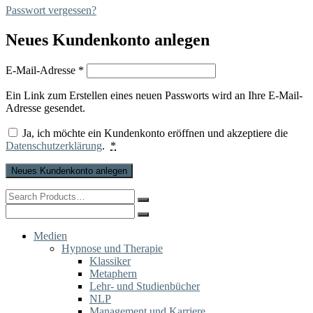
Passwort vergessen?
Neues Kundenkonto anlegen
Erforderlich
E-Mail-Adresse
*
Ein Link zum Erstellen eines neuen Passworts wird an Ihre E-Mail-
Adresse gesendet.
Ja, ich möchte ein Kundenkonto eröffnen und akzeptiere die
Datenschutzerklärung
.
*
Neues Kundenkonto anlegen
Search
for:
Search
for:
Medien
Hypnose und Therapie
Klassiker
Metaphern
Lehr- und Studienbücher
NLP
Management und Karriere