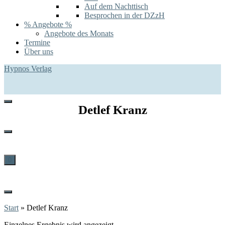
Auf dem Nachttisch
Besprochen in der DZzH
% Angebote %
Angebote des Monats
Termine
Über uns
Hypnos Verlag
Detlef Kranz
0
Start
»
Detlef Kranz
Einzelnes Ergebnis wird angezeigt