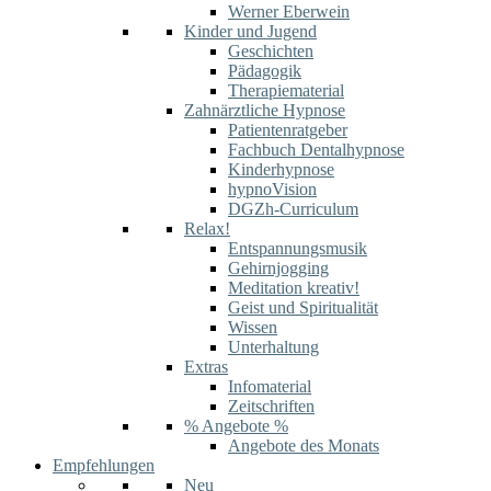
Werner Eberwein
Kinder und Jugend
Geschichten
Pädagogik
Therapiematerial
Zahnärztliche Hypnose
Patientenratgeber
Fachbuch Dentalhypnose
Kinderhypnose
hypnoVision
DGZh-Curriculum
Relax!
Entspannungsmusik
Gehirnjogging
Meditation kreativ!
Geist und Spiritualität
Wissen
Unterhaltung
Extras
Infomaterial
Zeitschriften
% Angebote %
Angebote des Monats
Empfehlungen
Neu