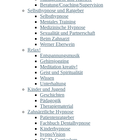
Beratung/Coaching/Supervision
Selbsthypnose und Ratgeber
Selbsthypnose
Mentales Training
Medizinische Hypnose
Sexualität und Partnerschaft
Beim Zahnarzt
Werner Eberwein
Relax!
Entspannungsmusik
Gehirnjogging
Meditation kreativ!
Geist und Spiritualität
Wissen
Unterhaltung
Kinder und Jugend
Geschichten
Pädagogik
Therapiematerial
Zahnärztliche Hypnose
Patientenratgeber
Fachbuch Dentalhypnose
Kinderhypnose
hypnoVision
DGZh-Curriculum