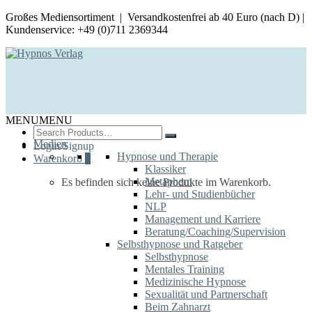
Großes Mediensortiment | Versandkostenfrei ab 40 Euro (nach D) |
Kundenservice: +49 (0)711 2369344
MENU
MENU
Search
for:
Medien
Login/Signup
Hypnose und Therapie
Warenkorb
0
Klassiker
Metaphern
Es befinden sich keine Produkte im Warenkorb.
Lehr- und Studienbücher
NLP
Management und Karriere
Beratung/Coaching/Supervision
Selbsthypnose und Ratgeber
Selbsthypnose
Mentales Training
Medizinische Hypnose
Sexualität und Partnerschaft
Beim Zahnarzt