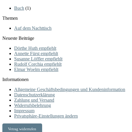
Buch
(1)
Themen
Auf dem Nachttisch
Neueste Beiträge
Dörthe Huth empfiehlt
Annette Fürst empfiehlt
Susanne Löffler empfiehlt
Rudolf Corchia empfiehlt
Elmar Woelm empfiehlt
Informationen
Allgemeine Geschäftsbedingungen und Kundeninformation
Datenschutzerklärung
Zahlung und Versand
Widerrufsbelehrung
Impressum
Privatsphäre-Einstellungen ändern
Vetrag widerrufen