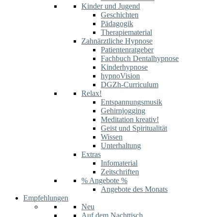
Kinder und Jugend
Geschichten
Pädagogik
Therapiematerial
Zahnärztliche Hypnose
Patientenratgeber
Fachbuch Dentalhypnose
Kinderhypnose
hypnoVision
DGZh-Curriculum
Relax!
Entspannungsmusik
Gehirnjogging
Meditation kreativ!
Geist und Spiritualität
Wissen
Unterhaltung
Extras
Infomaterial
Zeitschriften
% Angebote %
Angebote des Monats
Empfehlungen
Neu
Auf dem Nachttisch