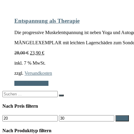
Entspannung als Therapie
Die progressive Muskelentspannung ist neben Yoga und Autoge
MÄNGELEXEMPLAR mit leichten Lagerschäden zum Sonder
Ursprünglicher
Aktueller
28,00
€
23,90
€
Preis
Preis
inkl. 7 % MwSt.
war:
ist:
28,00 €
23,90 €.
zzgl.
Versandkosten
In den Warenkorb
Search
for:
Nach Preis filtern
Min.
Max.
Filter
Preis
Preis
Nach Produkttyp filtern