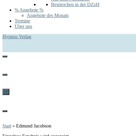
Besprochen in der DZzH
% Angebote %
Angebote des Monats
Termine
Über uns
Hypnos Verlag
0
Start
»
Edmund Jacobson