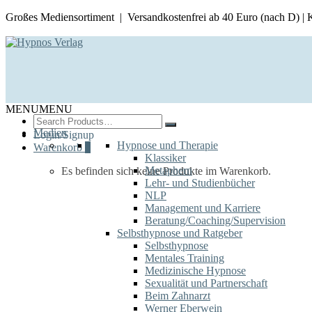
Großes Mediensortiment | Versandkostenfrei ab 40 Euro (nach D) |
MENU
MENU
Search
for:
Medien
Login/Signup
Hypnose und Therapie
Warenkorb
0
Klassiker
Metaphern
Es befinden sich keine Produkte im Warenkorb.
Lehr- und Studienbücher
NLP
Management und Karriere
Beratung/Coaching/Supervision
Selbsthypnose und Ratgeber
Selbsthypnose
Mentales Training
Medizinische Hypnose
Sexualität und Partnerschaft
Beim Zahnarzt
Werner Eberwein