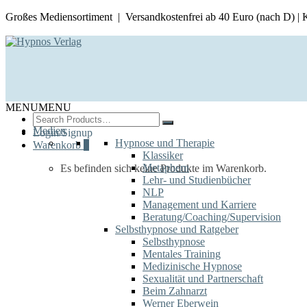
Großes Mediensortiment | Versandkostenfrei ab 40 Euro (nach D) |
MENU
MENU
Search
for:
Medien
Login/Signup
Hypnose und Therapie
Warenkorb
0
Klassiker
Metaphern
Es befinden sich keine Produkte im Warenkorb.
Lehr- und Studienbücher
NLP
Management und Karriere
Beratung/Coaching/Supervision
Selbsthypnose und Ratgeber
Selbsthypnose
Mentales Training
Medizinische Hypnose
Sexualität und Partnerschaft
Beim Zahnarzt
Werner Eberwein