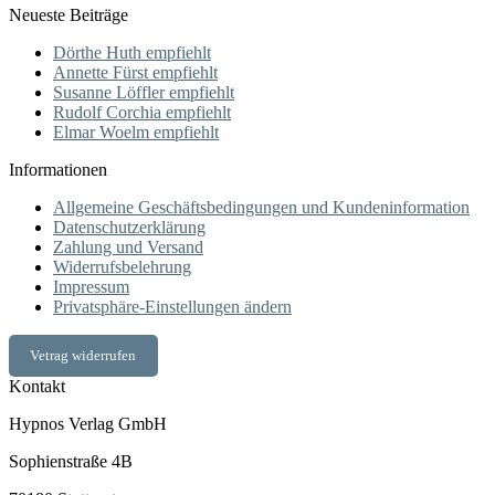
Neueste Beiträge
Dörthe Huth empfiehlt
Annette Fürst empfiehlt
Susanne Löffler empfiehlt
Rudolf Corchia empfiehlt
Elmar Woelm empfiehlt
Informationen
Allgemeine Geschäftsbedingungen und Kundeninformation
Datenschutzerklärung
Zahlung und Versand
Widerrufsbelehrung
Impressum
Privatsphäre-Einstellungen ändern
Vetrag widerrufen
Kontakt
Hypnos Verlag GmbH
Sophienstraße 4B