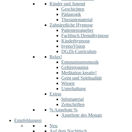
Kinder und Jugend
Geschichten
Pädagogik
Therapiematerial
Zahnärztliche Hypnose
Patientenratgeber
Fachbuch Dentalhypnose
Kinderhypnose
hypnoVision
DGZh-Curriculum
Relax!
Entspannungsmusik
Gehirnjogging
Meditation kreativ!
Geist und Spiritualität
Wissen
Unterhaltung
Extras
Infomaterial
Zeitschriften
% Angebote %
Angebote des Monats
Empfehlungen
Neu
Auf dem Nachttisch