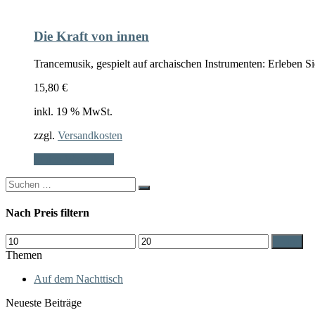
Die Kraft von innen
Trancemusik, gespielt auf archaischen Instrumenten: Erleben S
15,80
€
inkl. 19 % MwSt.
zzgl.
Versandkosten
In den Warenkorb
Search
for:
Nach Preis filtern
Min.
Max.
Filter
Preis
Preis
Themen
Auf dem Nachttisch
Neueste Beiträge