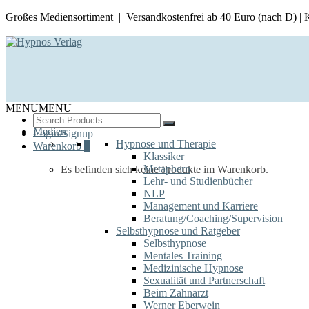
Großes Mediensortiment | Versandkostenfrei ab 40 Euro (nach D) |
MENU
MENU
Search
for:
Medien
Login/Signup
Hypnose und Therapie
Warenkorb
0
Klassiker
Metaphern
Es befinden sich keine Produkte im Warenkorb.
Lehr- und Studienbücher
NLP
Management und Karriere
Beratung/Coaching/Supervision
Selbsthypnose und Ratgeber
Selbsthypnose
Mentales Training
Medizinische Hypnose
Sexualität und Partnerschaft
Beim Zahnarzt
Werner Eberwein