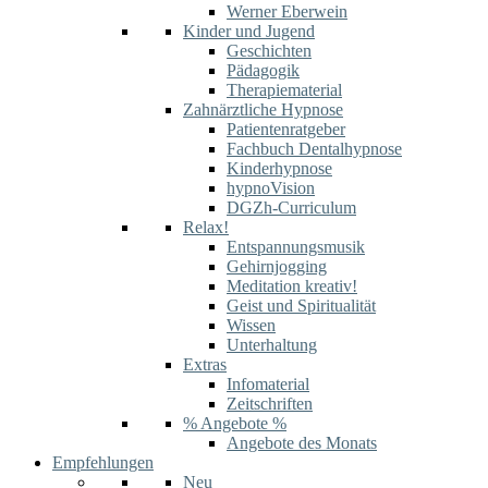
Werner Eberwein
Kinder und Jugend
Geschichten
Pädagogik
Therapiematerial
Zahnärztliche Hypnose
Patientenratgeber
Fachbuch Dentalhypnose
Kinderhypnose
hypnoVision
DGZh-Curriculum
Relax!
Entspannungsmusik
Gehirnjogging
Meditation kreativ!
Geist und Spiritualität
Wissen
Unterhaltung
Extras
Infomaterial
Zeitschriften
% Angebote %
Angebote des Monats
Empfehlungen
Neu