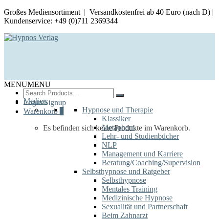
Großes Mediensortiment | Versandkostenfrei ab 40 Euro (nach D) |
Kundenservice: +49 (0)711 2369344
MENU
MENU
Search
for:
Medien
Login/Signup
Hypnose und Therapie
Warenkorb
0
Klassiker
Metaphern
Es befinden sich keine Produkte im Warenkorb.
Lehr- und Studienbücher
NLP
Management und Karriere
Beratung/Coaching/Supervision
Selbsthypnose und Ratgeber
Selbsthypnose
Mentales Training
Medizinische Hypnose
Sexualität und Partnerschaft
Beim Zahnarzt