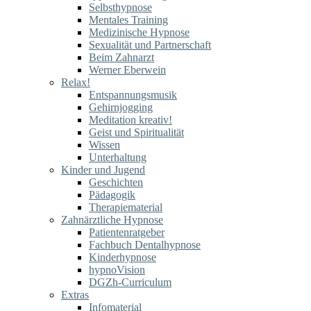
Selbsthypnose
Mentales Training
Medizinische Hypnose
Sexualität und Partnerschaft
Beim Zahnarzt
Werner Eberwein
Relax!
Entspannungsmusik
Gehirnjogging
Meditation kreativ!
Geist und Spiritualität
Wissen
Unterhaltung
Kinder und Jugend
Geschichten
Pädagogik
Therapiematerial
Zahnärztliche Hypnose
Patientenratgeber
Fachbuch Dentalhypnose
Kinderhypnose
hypnoVision
DGZh-Curriculum
Extras
Infomaterial