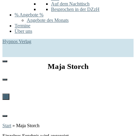
Auf dem Nachttisch
Besprochen in der DZzH
% Angebote %
Angebote des Monats
Termine
Über uns
Hypnos Verlag
Maja Storch
0
Start
»
Maja Storch
Einzelnes Ergebnis wird angezeigt