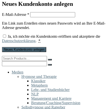
Neues Kundenkonto anlegen
Erforderlich
E-Mail-Adresse
*
Ein Link zum Erstellen eines neuen Passworts wird an Ihre E-Mail-
Adresse gesendet.
Ja, ich möchte ein Kundenkonto eröffnen und akzeptiere die
Datenschutzerklärung
.
*
Neues Kundenkonto anlegen
Search
for:
Search
for:
Medien
Hypnose und Therapie
Klassiker
Metaphern
Lehr- und Studienbücher
NLP
Management und Karriere
Beratung/Coaching/Supervision
Selbsthypnose und Ratgeber