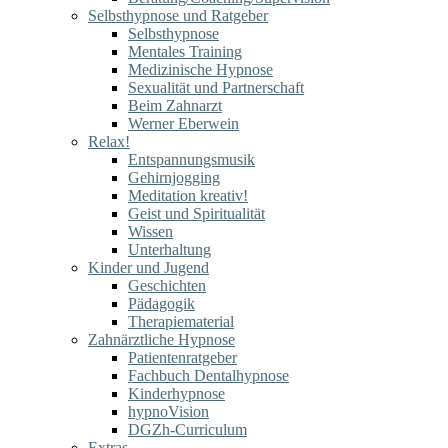
Selbsthypnose und Ratgeber
Selbsthypnose
Mentales Training
Medizinische Hypnose
Sexualität und Partnerschaft
Beim Zahnarzt
Werner Eberwein
Relax!
Entspannungsmusik
Gehirnjogging
Meditation kreativ!
Geist und Spiritualität
Wissen
Unterhaltung
Kinder und Jugend
Geschichten
Pädagogik
Therapiematerial
Zahnärztliche Hypnose
Patientenratgeber
Fachbuch Dentalhypnose
Kinderhypnose
hypnoVision
DGZh-Curriculum
Extras