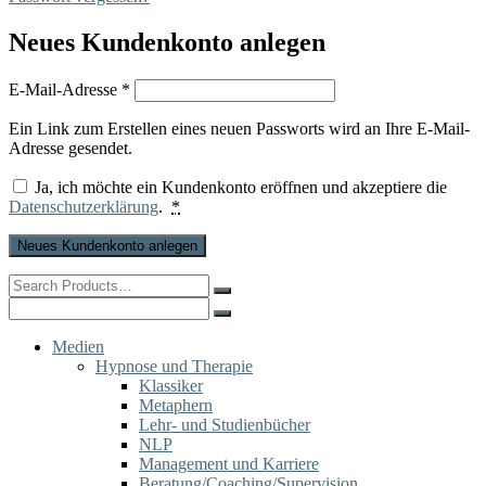
Neues Kundenkonto anlegen
Erforderlich
E-Mail-Adresse
*
Ein Link zum Erstellen eines neuen Passworts wird an Ihre E-Mail-
Adresse gesendet.
Ja, ich möchte ein Kundenkonto eröffnen und akzeptiere die
Datenschutzerklärung
.
*
Neues Kundenkonto anlegen
Search
for:
Search
for:
Medien
Hypnose und Therapie
Klassiker
Metaphern
Lehr- und Studienbücher
NLP
Management und Karriere
Beratung/Coaching/Supervision