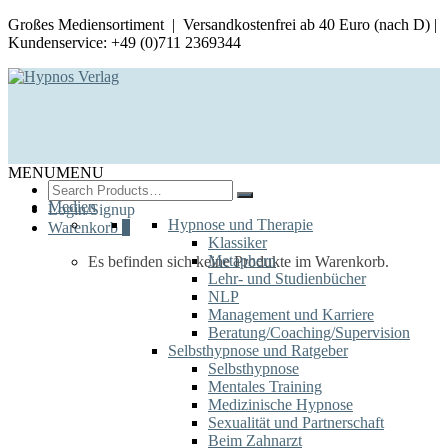
Großes Mediensortiment | Versandkostenfrei ab 40 Euro (nach D) |
Kundenservice: +49 (0)711 2369344
MENU
MENU
Search
for:
Medien
Login/Signup
Hypnose und Therapie
Warenkorb
0
Klassiker
Metaphern
Es befinden sich keine Produkte im Warenkorb.
Lehr- und Studienbücher
NLP
Management und Karriere
Beratung/Coaching/Supervision
Selbsthypnose und Ratgeber
Selbsthypnose
Mentales Training
Medizinische Hypnose
Sexualität und Partnerschaft
Beim Zahnarzt