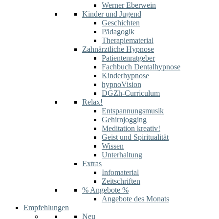
Werner Eberwein
Kinder und Jugend
Geschichten
Pädagogik
Therapiematerial
Zahnärztliche Hypnose
Patientenratgeber
Fachbuch Dentalhypnose
Kinderhypnose
hypnoVision
DGZh-Curriculum
Relax!
Entspannungsmusik
Gehirnjogging
Meditation kreativ!
Geist und Spiritualität
Wissen
Unterhaltung
Extras
Infomaterial
Zeitschriften
% Angebote %
Angebote des Monats
Empfehlungen
Neu