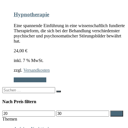
Hypnotherapie
Eine spannende Einführung in eine wissenschaftlich fundierte
Therapieform, die sich bei der Behandlung verschiedenster
psychischer und psychosomatischer Störungsbilder bewährt
hat.
24,00
€
inkl. 7 % MwSt.
zzgl.
Versandkosten
In den Warenkorb
Search
for:
Nach Preis filtern
Min.
Max.
Filter
Preis
Preis
Themen