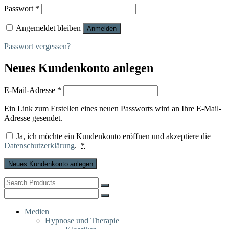
Erforderlich
Passwort
*
Angemeldet bleiben
Anmelden
Passwort vergessen?
Neues Kundenkonto anlegen
Erforderlich
E-Mail-Adresse
*
Ein Link zum Erstellen eines neuen Passworts wird an Ihre E-Mail-
Adresse gesendet.
Ja, ich möchte ein Kundenkonto eröffnen und akzeptiere die
Datenschutzerklärung
.
*
Neues Kundenkonto anlegen
Search
for:
Search
for:
Medien
Hypnose und Therapie