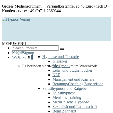
Großes Mediensortiment | Versandkostenfrei ab 40 Euro (nach D) |
Kundenservice: +49 (0)711 2369344
MENU
MENU
Search
for:
Medien
Login/Signup
Hypnose und Therapie
Warenkorb
0
Klassiker
Metaphern
Es befinden sich keine Produkte im Warenkorb.
Lehr- und Studienbücher
NLP
Management und Karriere
Beratung/Coaching/Supervision
Selbsthypnose und Ratgeber
Selbsthypnose
Mentales Training
Medizinische Hypnose
Sexualität und Partnerschaft
Beim Zahnarzt