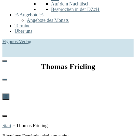
Auf dem Nachttisch
Besprochen in der DZzH
% Angebote %
Angebote des Monats
Termine
Über uns
Hypnos Verlag
Thomas Frieling
0
Start
»
Thomas Frieling
Einzelnes Ergebnis wird angezeigt