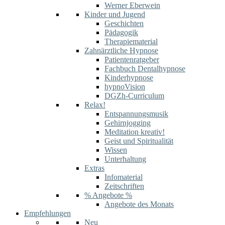
Werner Eberwein
Kinder und Jugend
Geschichten
Pädagogik
Therapiematerial
Zahnärztliche Hypnose
Patientenratgeber
Fachbuch Dentalhypnose
Kinderhypnose
hypnoVision
DGZh-Curriculum
Relax!
Entspannungsmusik
Gehirnjogging
Meditation kreativ!
Geist und Spiritualität
Wissen
Unterhaltung
Extras
Infomaterial
Zeitschriften
% Angebote %
Angebote des Monats
Empfehlungen
Neu