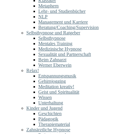
Klassiker
Metaphern
Lehr- und Studienbücher
NLP
Management und Karriere
Beratung/Coaching/Supervision
Selbsthypnose und Ratgeber
Selbsthypnose
Mentales Training
Medizinische Hypnose
Sexualität und Partnerschaft
Beim Zahnarzt
Werner Eberwein
Relax!
Entspannungsmusik
Gehirnjogging
Meditation kreativ!
Geist und Spiritualität
Wissen
Unterhaltung
Kinder und Jugend
Geschichten
Pädagogik
Therapiematerial
Zahnärztliche Hypnose