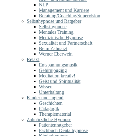
NLP
Management und Karriere
Beratung/Coaching/Supervision
Selbsthypnose und Ratgeber
Selbsthypnose
Mentales Training
Medizinische Hypnose
Sexualität und Partnerschaft
Beim Zahnarzt
Werner Eberwein
Relax!
Entspannungsmusik
Gehirnjogging
Meditation kreativ!
Geist und Spiritualität
Wissen
Unterhaltung
Kinder und Jugend
Geschichten
Pädagogik
Therapiematerial
Zahnärztliche Hypnose
Patientenratgeber
Fachbuch Dentalhypnose
Kinderhypnose