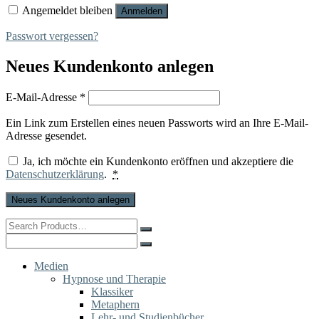
Angemeldet bleiben
Anmelden
Passwort vergessen?
Neues Kundenkonto anlegen
Erforderlich
E-Mail-Adresse
*
Ein Link zum Erstellen eines neuen Passworts wird an Ihre E-Mail-
Adresse gesendet.
Ja, ich möchte ein Kundenkonto eröffnen und akzeptiere die
Datenschutzerklärung
.
*
Neues Kundenkonto anlegen
Search
for:
Search
for:
Medien
Hypnose und Therapie
Klassiker
Metaphern
Lehr- und Studienbücher