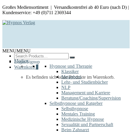
Großes Mediensortiment | Versandkostenfrei ab 40 Euro (nach D) |
Kundenservice: +49 (0)711 2369344
MENU
MENU
Search
for:
Medien
Login/Signup
Hypnose und Therapie
Warenkorb
0
Klassiker
Metaphern
Es befinden sich keine Produkte im Warenkorb.
Lehr- und Studienbücher
NLP
Management und Karriere
Beratung/Coaching/Supervision
Selbsthypnose und Ratgeber
Selbsthypnose
Mentales Training
Medizinische Hypnose
Sexualität und Partnerschaft
Beim Zahnarzt