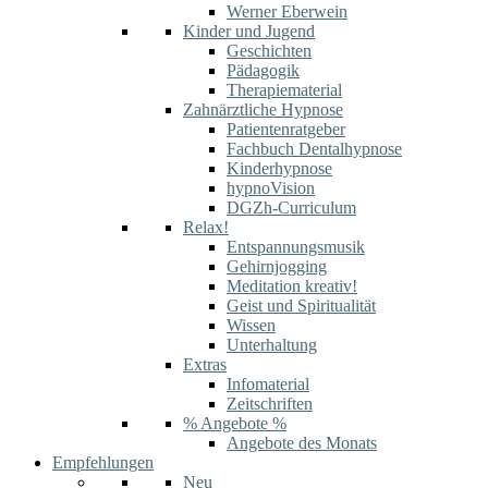
Werner Eberwein
Kinder und Jugend
Geschichten
Pädagogik
Therapiematerial
Zahnärztliche Hypnose
Patientenratgeber
Fachbuch Dentalhypnose
Kinderhypnose
hypnoVision
DGZh-Curriculum
Relax!
Entspannungsmusik
Gehirnjogging
Meditation kreativ!
Geist und Spiritualität
Wissen
Unterhaltung
Extras
Infomaterial
Zeitschriften
% Angebote %
Angebote des Monats
Empfehlungen
Neu