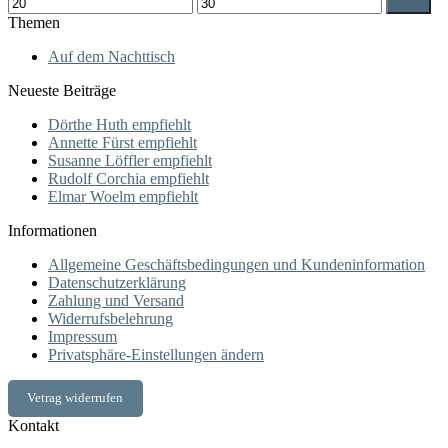
Min.
Max.
Filter
Preis
Preis
Themen
Auf dem Nachttisch
Neueste Beiträge
Dörthe Huth empfiehlt
Annette Fürst empfiehlt
Susanne Löffler empfiehlt
Rudolf Corchia empfiehlt
Elmar Woelm empfiehlt
Informationen
Allgemeine Geschäftsbedingungen und Kundeninformation
Datenschutzerklärung
Zahlung und Versand
Widerrufsbelehrung
Impressum
Privatsphäre-Einstellungen ändern
Vetrag widerrufen
Kontakt