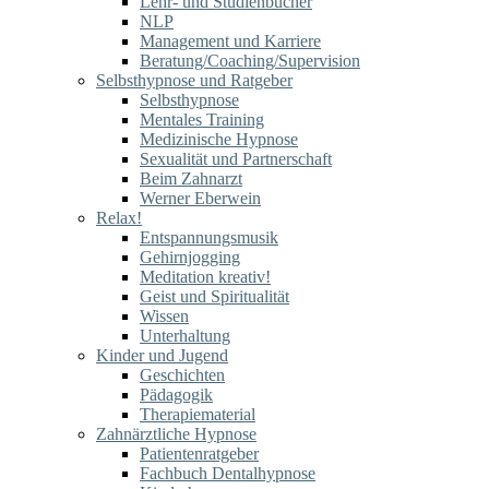
Lehr- und Studienbücher
NLP
Management und Karriere
Beratung/Coaching/Supervision
Selbsthypnose und Ratgeber
Selbsthypnose
Mentales Training
Medizinische Hypnose
Sexualität und Partnerschaft
Beim Zahnarzt
Werner Eberwein
Relax!
Entspannungsmusik
Gehirnjogging
Meditation kreativ!
Geist und Spiritualität
Wissen
Unterhaltung
Kinder und Jugend
Geschichten
Pädagogik
Therapiematerial
Zahnärztliche Hypnose
Patientenratgeber
Fachbuch Dentalhypnose