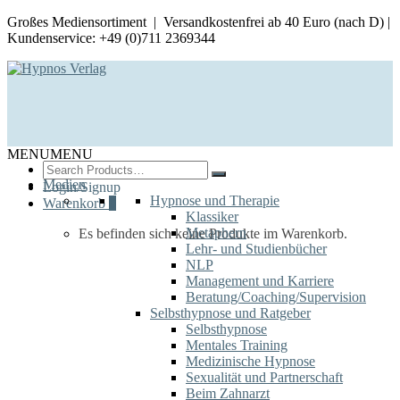
Großes Mediensortiment | Versandkostenfrei ab 40 Euro (nach D) |
Kundenservice: +49 (0)711 2369344
MENU
MENU
Search
for:
Medien
Login/Signup
Hypnose und Therapie
Warenkorb
0
Klassiker
Metaphern
Es befinden sich keine Produkte im Warenkorb.
Lehr- und Studienbücher
NLP
Management und Karriere
Beratung/Coaching/Supervision
Selbsthypnose und Ratgeber
Selbsthypnose
Mentales Training
Medizinische Hypnose
Sexualität und Partnerschaft
Beim Zahnarzt