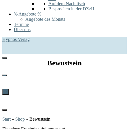
Auf dem Nachttisch
Besprochen in der DZzH
% Angebote %
Angebote des Monats
Termine
Über uns
Hypnos Verlag
Bewustsein
0
Start
»
Shop
»
Bewustsein
Einzelnes Ergebnis wird angezeigt