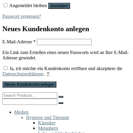
Angemeldet bleiben
Anmelden
Passwort vergessen?
Neues Kundenkonto anlegen
Erforderlich
E-Mail-Adresse
*
Ein Link zum Erstellen eines neuen Passworts wird an Ihre E-Mail-
Adresse gesendet.
Ja, ich möchte ein Kundenkonto eröffnen und akzeptiere die
Datenschutzerklärung
.
*
Neues Kundenkonto anlegen
Search
for:
Search
for:
Medien
Hypnose und Therapie
Klassiker
Metaphern