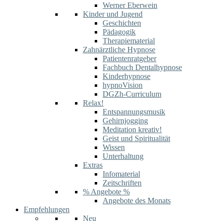
Werner Eberwein
Kinder und Jugend
Geschichten
Pädagogik
Therapiematerial
Zahnärztliche Hypnose
Patientenratgeber
Fachbuch Dentalhypnose
Kinderhypnose
hypnoVision
DGZh-Curriculum
Relax!
Entspannungsmusik
Gehirnjogging
Meditation kreativ!
Geist und Spiritualität
Wissen
Unterhaltung
Extras
Infomaterial
Zeitschriften
% Angebote %
Angebote des Monats
Empfehlungen
Neu