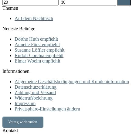
Min.
Max.
Filter
Preis
Preis
Themen
Auf dem Nachttisch
Neueste Beiträge
Dörthe Huth empfiehlt
Annette Fürst empfiehlt
Susanne Löffler empfiehlt
Rudolf Corchia empfiehlt
Elmar Woelm empfiehlt
Informationen
Allgemeine Geschäftsbedingungen und Kundeninformation
Datenschutzerklärung
Zahlung und Versand
Widerrufsbelehrung
Impressum
Privatsphäre-Einstellungen ändern
Vetrag widerrufen
Kontakt