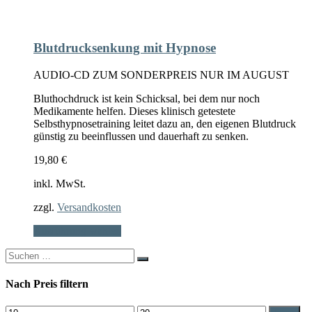
Blutdrucksenkung mit Hypnose
AUDIO-CD ZUM SONDERPREIS NUR IM AUGUST
Bluthochdruck ist kein Schicksal, bei dem nur noch
Medikamente helfen. Dieses klinisch getestete
Selbsthypnosetraining leitet dazu an, den eigenen Blutdruck
günstig zu beeinflussen und dauerhaft zu senken.
19,80
€
inkl. MwSt.
zzgl.
Versandkosten
Dieses
Ausführung wählen
Produkt
Search
weist
for:
mehrere
Varianten
Nach Preis filtern
auf.
Die
Min.
Max.