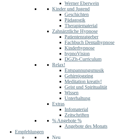
Werner Eberwein
Kinder und Jugend
Geschichten
Pädagogik
Therapiematerial
Zahnärztliche Hypnose
Patientenratgeber
Fachbuch Dentalhypnose
Kinderhypnose
hypnoVision
DGZh-Curriculum
Relax!
Entspannungsmusik
Gehirnjogging
Meditation kreativ!
Geist und Spiritualität
Wissen
Unterhaltung
Extras
Infomaterial
Zeitschriften
% Angebote %
Angebote des Monats
Empfehlungen
Neu