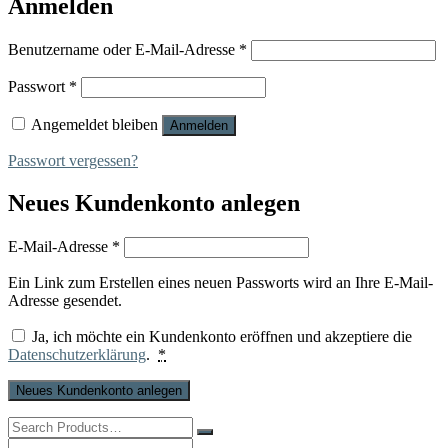
Anmelden
Erforderlich
Benutzername oder E-Mail-Adresse
*
Erforderlich
Passwort
*
Angemeldet bleiben
Anmelden
Passwort vergessen?
Neues Kundenkonto anlegen
Erforderlich
E-Mail-Adresse
*
Ein Link zum Erstellen eines neuen Passworts wird an Ihre E-Mail-
Adresse gesendet.
Ja, ich möchte ein Kundenkonto eröffnen und akzeptiere die
Datenschutzerklärung
.
*
Neues Kundenkonto anlegen
Search
for:
Search