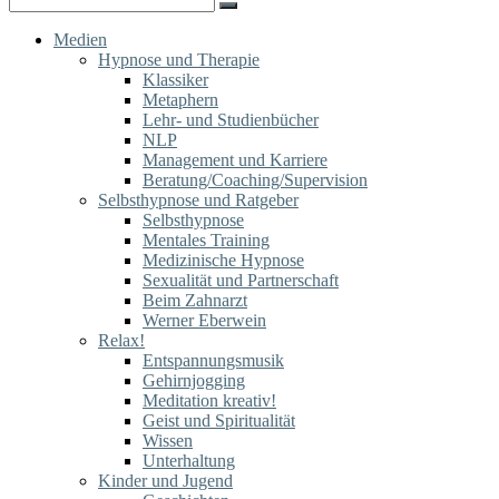
for:
Medien
Hypnose und Therapie
Klassiker
Metaphern
Lehr- und Studienbücher
NLP
Management und Karriere
Beratung/Coaching/Supervision
Selbsthypnose und Ratgeber
Selbsthypnose
Mentales Training
Medizinische Hypnose
Sexualität und Partnerschaft
Beim Zahnarzt
Werner Eberwein
Relax!
Entspannungsmusik
Gehirnjogging
Meditation kreativ!
Geist und Spiritualität
Wissen
Unterhaltung
Kinder und Jugend