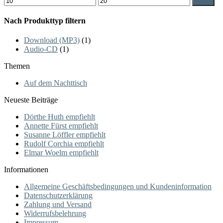
Filter
Optionen
Preis
Preis
können
Nach Produkttyp filtern
auf
der
Produktseite
Download (MP3)
(1)
gewählt
Audio-CD
(1)
werden
Themen
Auf dem Nachttisch
Neueste Beiträge
Dörthe Huth empfiehlt
Annette Fürst empfiehlt
Susanne Löffler empfiehlt
Rudolf Corchia empfiehlt
Elmar Woelm empfiehlt
Informationen
Allgemeine Geschäftsbedingungen und Kundeninformation
Datenschutzerklärung
Zahlung und Versand
Widerrufsbelehrung
Impressum