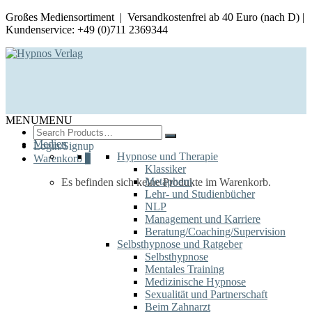
Großes Mediensortiment | Versandkostenfrei ab 40 Euro (nach D) |
Kundenservice: +49 (0)711 2369344
MENU
MENU
Search
for:
Medien
Login/Signup
Hypnose und Therapie
Warenkorb
0
Klassiker
Metaphern
Es befinden sich keine Produkte im Warenkorb.
Lehr- und Studienbücher
NLP
Management und Karriere
Beratung/Coaching/Supervision
Selbsthypnose und Ratgeber
Selbsthypnose
Mentales Training
Medizinische Hypnose
Sexualität und Partnerschaft
Beim Zahnarzt