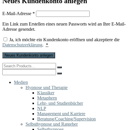
Neues Kundenkonto anlegen
Erforderlich
E-Mail-Adresse
*
Ein Link zum Erstellen eines neuen Passworts wird an Ihre E-Mail-
Adresse gesendet.
Ja, ich möchte ein Kundenkonto eröffnen und akzeptiere die
Datenschutzerklärung
.
*
Neues Kundenkonto anlegen
Search
for:
Search
for:
Medien
Hypnose und Therapie
Klassiker
Metaphern
Lehr- und Studienbücher
NLP
Management und Karriere
Beratung/Coaching/Supervision
Selbsthypnose und Ratgeber
Selbsthypnose