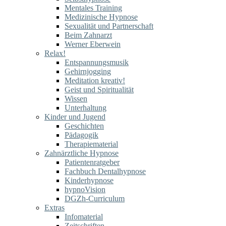
Mentales Training
Medizinische Hypnose
Sexualität und Partnerschaft
Beim Zahnarzt
Werner Eberwein
Relax!
Entspannungsmusik
Gehirnjogging
Meditation kreativ!
Geist und Spiritualität
Wissen
Unterhaltung
Kinder und Jugend
Geschichten
Pädagogik
Therapiematerial
Zahnärztliche Hypnose
Patientenratgeber
Fachbuch Dentalhypnose
Kinderhypnose
hypnoVision
DGZh-Curriculum
Extras
Infomaterial
Zeitschriften