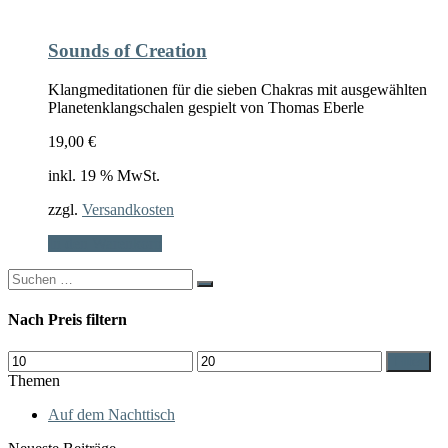
Sounds of Creation
Klangmeditationen für die sieben Chakras mit ausgewählten
Planetenklangschalen gespielt von Thomas Eberle
19,00
€
inkl. 19 % MwSt.
zzgl.
Versandkosten
In den Warenkorb
Search
for:
Nach Preis filtern
Min.
Max.
Filter
Preis
Preis
Themen
Auf dem Nachttisch