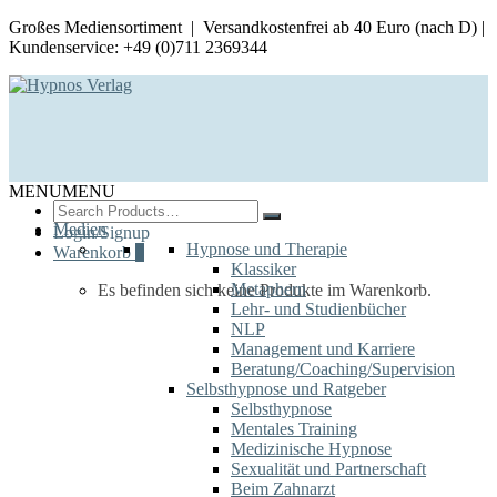
Großes Mediensortiment | Versandkostenfrei ab 40 Euro (nach D) |
Kundenservice: +49 (0)711 2369344
MENU
MENU
Search
for:
Medien
Login/Signup
Hypnose und Therapie
Warenkorb
0
Klassiker
Metaphern
Es befinden sich keine Produkte im Warenkorb.
Lehr- und Studienbücher
NLP
Management und Karriere
Beratung/Coaching/Supervision
Selbsthypnose und Ratgeber
Selbsthypnose
Mentales Training
Medizinische Hypnose
Sexualität und Partnerschaft
Beim Zahnarzt