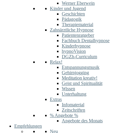
Werner Eberwein
Kinder und Jugend
Geschichten
Pädagogik
Therapiematerial
Zahnärztliche Hypnose
Patientenratgeber
Fachbuch Dentalhypnose
Kinderhypnose
hypnoVision
DGZh-Curriculum
Relax!
Entspannungsmusik
Gehirnjogging
Meditation kreativ!
Geist und Spiritualität
Wissen
Unterhaltung
Extras
Infomaterial
Zeitschriften
% Angebote %
Angebote des Monats
Empfehlungen
Neu