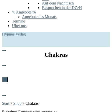
Auf dem Nachttisch
Besprochen in der DZzH
% Angebote %
Angebote des Monats
Termine
Über uns
Hypnos Verlag
Chakras
0
Start
»
Shop
»
Chakras
Einzelnes Ergebnis wird angezeigt