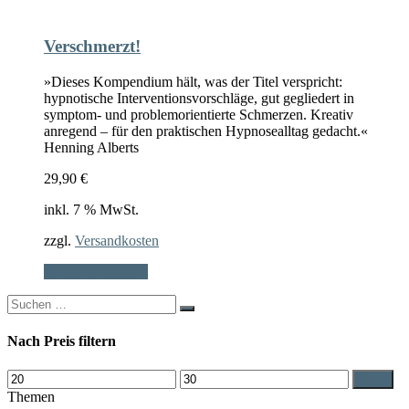
Verschmerzt!
»Dieses Kompendium hält, was der Titel verspricht:
hypnotische Interventionsvorschläge, gut gegliedert in
symptom- und problemorientierte Schmerzen. Kreativ
anregend – für den praktischen Hypnosealltag gedacht.«
Henning Alberts
29,90
€
inkl. 7 % MwSt.
zzgl.
Versandkosten
In den Warenkorb
Search
for:
Nach Preis filtern
Min.
Max.
Filter
Preis
Preis
Themen