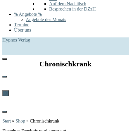
Auf dem Nachttisch
Besprochen in der DZzH
% Angebote %
Angebote des Monats
Termine
Über uns
Hypnos Verlag
Chronischkrank
0
Start
»
Shop
»
Chronischkrank
Einzelnes Ergebnis wird angezeigt