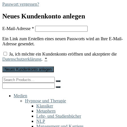
Passwort vergessen?
Neues Kundenkonto anlegen
Erforderlich
E-Mail-Adresse
*
Ein Link zum Erstellen eines neuen Passworts wird an Ihre E-Mail-
Adresse gesendet.
Ja, ich möchte ein Kundenkonto eröffnen und akzeptiere die
Datenschutzerklärung
.
*
Neues Kundenkonto anlegen
Search
for:
Search
for:
Medien
Hypnose und Therapie
Klassiker
Metaphern
Lehr- und Studienbücher
NLP
Management und Karriere