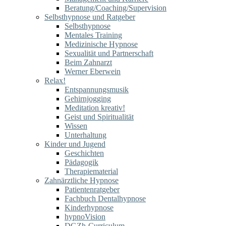
Beratung/Coaching/Supervision
Selbsthypnose und Ratgeber
Selbsthypnose
Mentales Training
Medizinische Hypnose
Sexualität und Partnerschaft
Beim Zahnarzt
Werner Eberwein
Relax!
Entspannungsmusik
Gehirnjogging
Meditation kreativ!
Geist und Spiritualität
Wissen
Unterhaltung
Kinder und Jugend
Geschichten
Pädagogik
Therapiematerial
Zahnärztliche Hypnose
Patientenratgeber
Fachbuch Dentalhypnose
Kinderhypnose
hypnoVision
DGZh-Curriculum