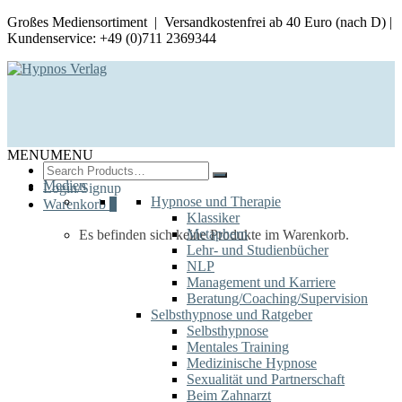
Großes Mediensortiment | Versandkostenfrei ab 40 Euro (nach D) |
Kundenservice: +49 (0)711 2369344
MENU
MENU
Search
for:
Medien
Login/Signup
Hypnose und Therapie
Warenkorb
0
Klassiker
Metaphern
Es befinden sich keine Produkte im Warenkorb.
Lehr- und Studienbücher
NLP
Management und Karriere
Beratung/Coaching/Supervision
Selbsthypnose und Ratgeber
Selbsthypnose
Mentales Training
Medizinische Hypnose
Sexualität und Partnerschaft
Beim Zahnarzt