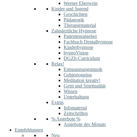
Werner Eberwein
Kinder und Jugend
Geschichten
Pädagogik
Therapiematerial
Zahnärztliche Hypnose
Patientenratgeber
Fachbuch Dentalhypnose
Kinderhypnose
hypnoVision
DGZh-Curriculum
Relax!
Entspannungsmusik
Gehirnjogging
Meditation kreativ!
Geist und Spiritualität
Wissen
Unterhaltung
Extras
Infomaterial
Zeitschriften
% Angebote %
Angebote des Monats
Empfehlungen
Neu