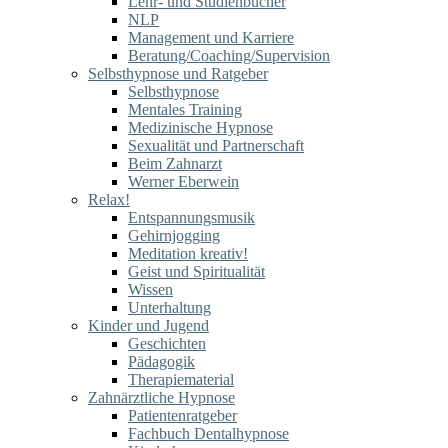
Lehr- und Studienbücher
NLP
Management und Karriere
Beratung/Coaching/Supervision
Selbsthypnose und Ratgeber
Selbsthypnose
Mentales Training
Medizinische Hypnose
Sexualität und Partnerschaft
Beim Zahnarzt
Werner Eberwein
Relax!
Entspannungsmusik
Gehirnjogging
Meditation kreativ!
Geist und Spiritualität
Wissen
Unterhaltung
Kinder und Jugend
Geschichten
Pädagogik
Therapiematerial
Zahnärztliche Hypnose
Patientenratgeber
Fachbuch Dentalhypnose