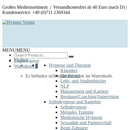
Großes Mediensortiment | Versandkostenfrei ab 40 Euro (nach D) |
Kundenservice: +49 (0)711 2369344
MENU
MENU
Search
for:
Medien
Login/Signup
Hypnose und Therapie
Warenkorb
0
Klassiker
Metaphern
Es befinden sich keine Produkte im Warenkorb.
Lehr- und Studienbücher
NLP
Management und Karriere
Beratung/Coaching/Supervision
Selbsthypnose und Ratgeber
Selbsthypnose
Mentales Training
Medizinische Hypnose
Sexualität und Partnerschaft
Beim Zahnarzt