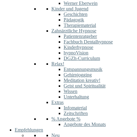
Werner Eberwein
Kinder und Jugend
Geschichten
Pädagogik
Therapiematerial
Zahnärztliche Hypnose
Patientenratgeber
Fachbuch Dentalhypnose
Kinderhypnose
hypnoVision
DGZh-Curriculum
Relax!
Entspannungsmusik
Gehirnjogging
Meditation kreativ!
Geist und Spiritualität
Wissen
Unterhaltung
Extras
Infomaterial
Zeitschriften
% Angebote %
Angebote des Monats
Empfehlungen
Neu