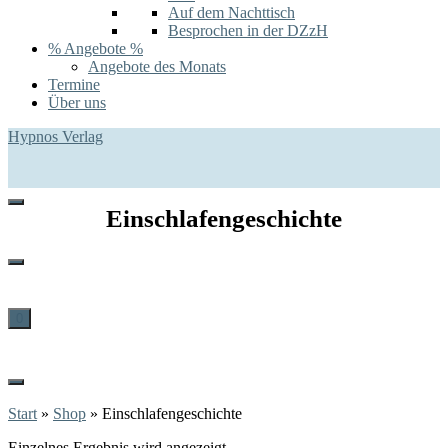
Auf dem Nachttisch
Besprochen in der DZzH
% Angebote %
Angebote des Monats
Termine
Über uns
Hypnos Verlag
Einschlafengeschichte
0
Start
»
Shop
»
Einschlafengeschichte
Einzelnes Ergebnis wird angezeigt