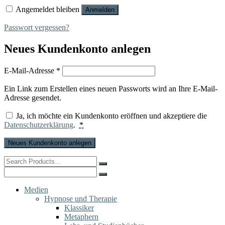
Angemeldet bleiben
Anmelden
Passwort vergessen?
Neues Kundenkonto anlegen
Erforderlich
E-Mail-Adresse
*
Ein Link zum Erstellen eines neuen Passworts wird an Ihre E-Mail-
Adresse gesendet.
Ja, ich möchte ein Kundenkonto eröffnen und akzeptiere die
Datenschutzerklärung
.
*
Neues Kundenkonto anlegen
Search
for:
Search
for:
Medien
Hypnose und Therapie
Klassiker
Metaphern