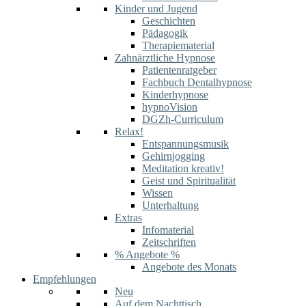
Kinder und Jugend
Geschichten
Pädagogik
Therapiematerial
Zahnärztliche Hypnose
Patientenratgeber
Fachbuch Dentalhypnose
Kinderhypnose
hypnoVision
DGZh-Curriculum
Relax!
Entspannungsmusik
Gehirnjogging
Meditation kreativ!
Geist und Spiritualität
Wissen
Unterhaltung
Extras
Infomaterial
Zeitschriften
% Angebote %
Angebote des Monats
Empfehlungen
Neu
Auf dem Nachttisch