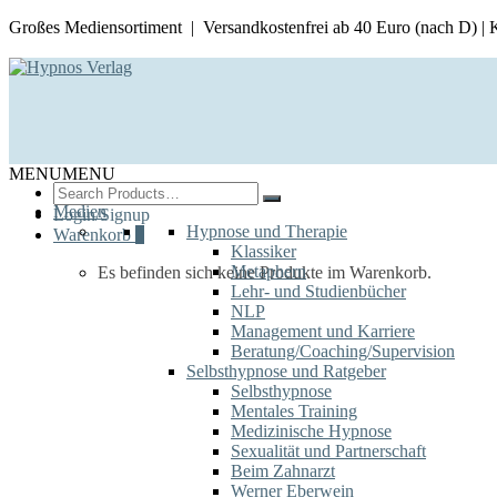
Großes Mediensortiment | Versandkostenfrei ab 40 Euro (nach D) |
MENU
MENU
Search
for:
Medien
Login/Signup
Hypnose und Therapie
Warenkorb
0
Klassiker
Metaphern
Es befinden sich keine Produkte im Warenkorb.
Lehr- und Studienbücher
NLP
Management und Karriere
Beratung/Coaching/Supervision
Selbsthypnose und Ratgeber
Selbsthypnose
Mentales Training
Medizinische Hypnose
Sexualität und Partnerschaft
Beim Zahnarzt
Werner Eberwein