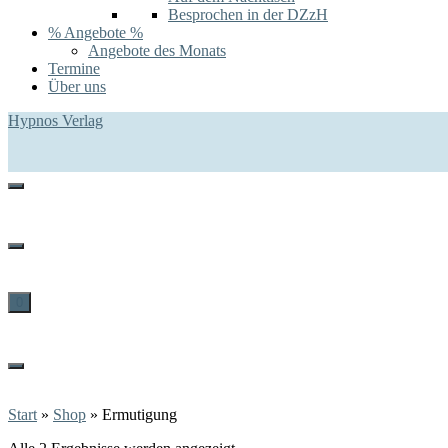
Besprochen in der DZzH
% Angebote %
Angebote des Monats
Termine
Über uns
Hypnos Verlag
0
Start
»
Shop
»
Ermutigung