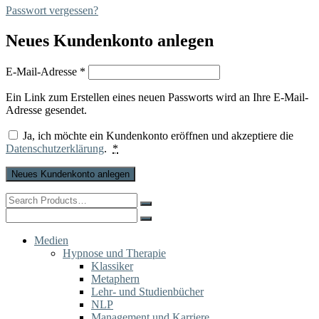
Passwort vergessen?
Neues Kundenkonto anlegen
Erforderlich
E-Mail-Adresse
*
Ein Link zum Erstellen eines neuen Passworts wird an Ihre E-Mail-
Adresse gesendet.
Ja, ich möchte ein Kundenkonto eröffnen und akzeptiere die
Datenschutzerklärung
.
*
Neues Kundenkonto anlegen
Search
for:
Search
for:
Medien
Hypnose und Therapie
Klassiker
Metaphern
Lehr- und Studienbücher
NLP
Management und Karriere