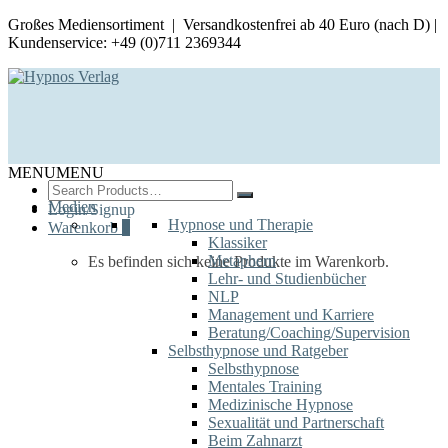
Großes Mediensortiment | Versandkostenfrei ab 40 Euro (nach D) |
Kundenservice: +49 (0)711 2369344
MENU
MENU
Search
for:
Medien
Login/Signup
Hypnose und Therapie
Warenkorb
0
Klassiker
Metaphern
Es befinden sich keine Produkte im Warenkorb.
Lehr- und Studienbücher
NLP
Management und Karriere
Beratung/Coaching/Supervision
Selbsthypnose und Ratgeber
Selbsthypnose
Mentales Training
Medizinische Hypnose
Sexualität und Partnerschaft
Beim Zahnarzt