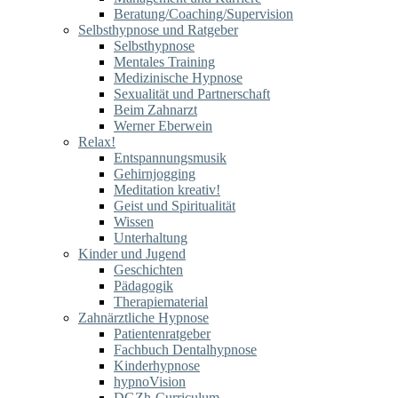
Beratung/Coaching/Supervision
Selbsthypnose und Ratgeber
Selbsthypnose
Mentales Training
Medizinische Hypnose
Sexualität und Partnerschaft
Beim Zahnarzt
Werner Eberwein
Relax!
Entspannungsmusik
Gehirnjogging
Meditation kreativ!
Geist und Spiritualität
Wissen
Unterhaltung
Kinder und Jugend
Geschichten
Pädagogik
Therapiematerial
Zahnärztliche Hypnose
Patientenratgeber
Fachbuch Dentalhypnose
Kinderhypnose
hypnoVision
DGZh-Curriculum