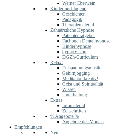
Werner Eberwein
Kinder und Jugend
Geschichten
Pädagogik
Therapiematerial
Zahnärztliche Hypnose
Patientenratgeber
Fachbuch Dentalhypnose
Kinderhypnose
hypnoVision
DGZh-Curriculum
Relax!
Entspannungsmusik
Gehirnjogging
Meditation kreativ!
Geist und Spiritualität
Wissen
Unterhaltung
Extras
Infomaterial
Zeitschriften
% Angebote %
Angebote des Monats
Empfehlungen
Neu