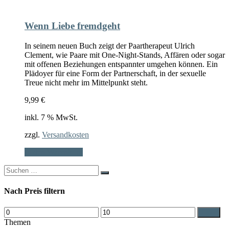
Wenn Liebe fremdgeht
In seinem neuen Buch zeigt der Paartherapeut Ulrich
Clement, wie Paare mit One-Night-Stands, Affären oder sogar
mit offenen Beziehungen entspannter umgehen können. Ein
Plädoyer für eine Form der Partnerschaft, in der sexuelle
Treue nicht mehr im Mittelpunkt steht.
9,99
€
inkl. 7 % MwSt.
zzgl.
Versandkosten
In den Warenkorb
Search
for:
Nach Preis filtern
Min.
Max.
Filter
Preis
Preis
Themen