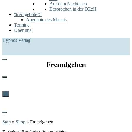
Auf dem Nachttisch
Besprochen in der DZzH
% Angebote %
Angebote des Monats
Termine
Über uns
Hypnos Verlag
Fremdgehen
0
Start
»
Shop
»
Fremdgehen
Einzelnes Ergebnis wird angezeigt