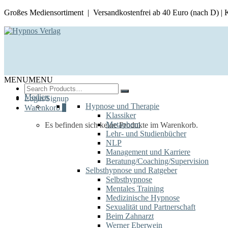
Großes Mediensortiment | Versandkostenfrei ab 40 Euro (nach D) |
MENU
MENU
Search
for:
Medien
Login/Signup
Hypnose und Therapie
Warenkorb
0
Klassiker
Metaphern
Es befinden sich keine Produkte im Warenkorb.
Lehr- und Studienbücher
NLP
Management und Karriere
Beratung/Coaching/Supervision
Selbsthypnose und Ratgeber
Selbsthypnose
Mentales Training
Medizinische Hypnose
Sexualität und Partnerschaft
Beim Zahnarzt
Werner Eberwein