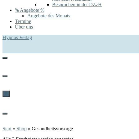
Besprochen in der DZzH
% Angebote %
Angebote des Monats
Termine
Über uns
Hypnos Verlag
0
Start
»
Shop
»
Gesundheitsvorsorge