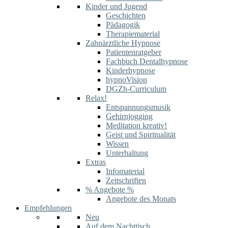
Kinder und Jugend
Geschichten
Pädagogik
Therapiematerial
Zahnärztliche Hypnose
Patientenratgeber
Fachbuch Dentalhypnose
Kinderhypnose
hypnoVision
DGZh-Curriculum
Relax!
Entspannungsmusik
Gehirnjogging
Meditation kreativ!
Geist und Spiritualität
Wissen
Unterhaltung
Extras
Infomaterial
Zeitschriften
% Angebote %
Angebote des Monats
Empfehlungen
Neu
Auf dem Nachttisch