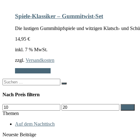
Spiele-Klassiker – Gummitwist-Set
Die lustigen Gummihüpfspiele und witzigen Klatsch- und Schüttel
14,95
€
inkl. 7 % MwSt.
zzgl.
Versandkosten
In den Warenkorb
Search
for:
Nach Preis filtern
Min.
Max.
Filter
Preis
Preis
Themen
Auf dem Nachttisch
Neueste Beiträge