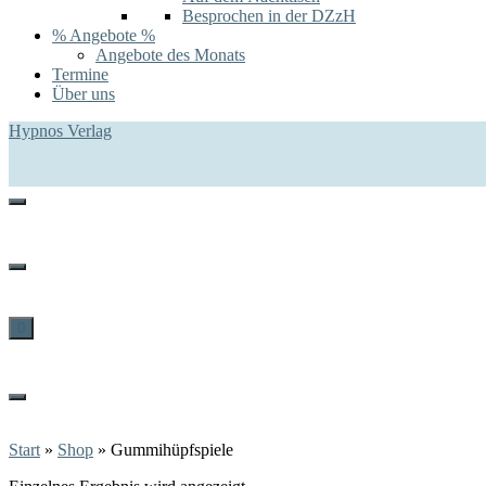
Besprochen in der DZzH
% Angebote %
Angebote des Monats
Termine
Über uns
Hypnos Verlag
0
Start
»
Shop
»
Gummihüpfspiele