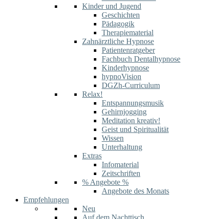
Kinder und Jugend
Geschichten
Pädagogik
Therapiematerial
Zahnärztliche Hypnose
Patientenratgeber
Fachbuch Dentalhypnose
Kinderhypnose
hypnoVision
DGZh-Curriculum
Relax!
Entspannungsmusik
Gehirnjogging
Meditation kreativ!
Geist und Spiritualität
Wissen
Unterhaltung
Extras
Infomaterial
Zeitschriften
% Angebote %
Angebote des Monats
Empfehlungen
Neu
Auf dem Nachttisch