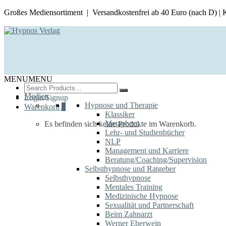
Großes Mediensortiment | Versandkostenfrei ab 40 Euro (nach D) |
MENU
MENU
Search
for:
Medien
Login/Signup
Hypnose und Therapie
Warenkorb
0
Klassiker
Metaphern
Es befinden sich keine Produkte im Warenkorb.
Lehr- und Studienbücher
NLP
Management und Karriere
Beratung/Coaching/Supervision
Selbsthypnose und Ratgeber
Selbsthypnose
Mentales Training
Medizinische Hypnose
Sexualität und Partnerschaft
Beim Zahnarzt
Werner Eberwein