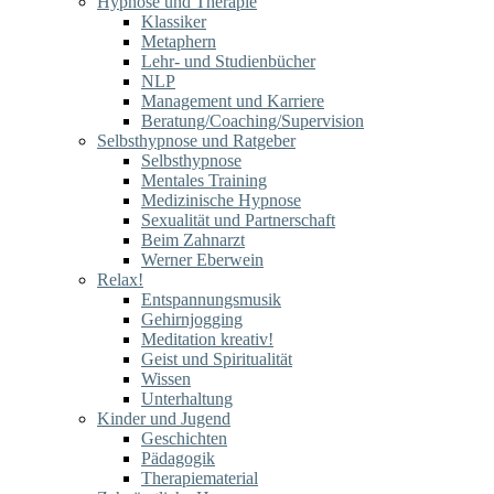
Hypnose und Therapie
Klassiker
Metaphern
Lehr- und Studienbücher
NLP
Management und Karriere
Beratung/Coaching/Supervision
Selbsthypnose und Ratgeber
Selbsthypnose
Mentales Training
Medizinische Hypnose
Sexualität und Partnerschaft
Beim Zahnarzt
Werner Eberwein
Relax!
Entspannungsmusik
Gehirnjogging
Meditation kreativ!
Geist und Spiritualität
Wissen
Unterhaltung
Kinder und Jugend
Geschichten
Pädagogik
Therapiematerial