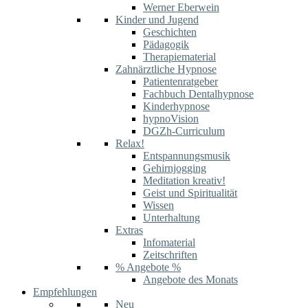
Werner Eberwein
Kinder und Jugend
Geschichten
Pädagogik
Therapiematerial
Zahnärztliche Hypnose
Patientenratgeber
Fachbuch Dentalhypnose
Kinderhypnose
hypnoVision
DGZh-Curriculum
Relax!
Entspannungsmusik
Gehirnjogging
Meditation kreativ!
Geist und Spiritualität
Wissen
Unterhaltung
Extras
Infomaterial
Zeitschriften
% Angebote %
Angebote des Monats
Empfehlungen
Neu