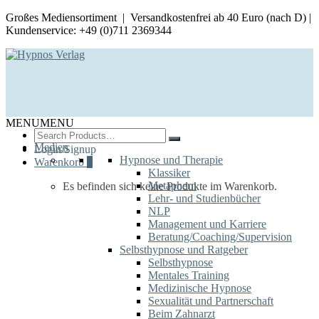
Großes Mediensortiment | Versandkostenfrei ab 40 Euro (nach D) |
Kundenservice: +49 (0)711 2369344
MENU
MENU
Search
for:
Medien
Login/Signup
Hypnose und Therapie
Warenkorb
0
Klassiker
Metaphern
Es befinden sich keine Produkte im Warenkorb.
Lehr- und Studienbücher
NLP
Management und Karriere
Beratung/Coaching/Supervision
Selbsthypnose und Ratgeber
Selbsthypnose
Mentales Training
Medizinische Hypnose
Sexualität und Partnerschaft
Beim Zahnarzt