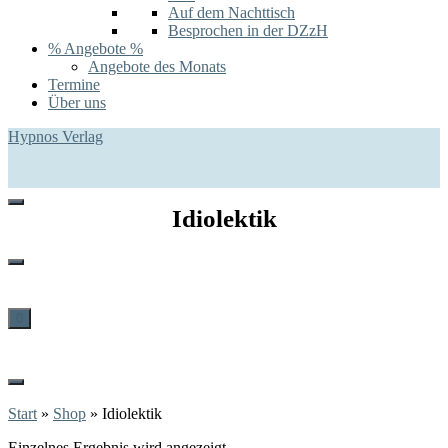
Auf dem Nachttisch
Besprochen in der DZzH
% Angebote %
Angebote des Monats
Termine
Über uns
Hypnos Verlag
Idiolektik
0
Start
»
Shop
»
Idiolektik
Einzelnes Ergebnis wird angezeigt