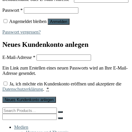
Erforderlich
Passwort
*
Angemeldet bleiben
Anmelden
Passwort vergessen?
Neues Kundenkonto anlegen
Erforderlich
E-Mail-Adresse
*
Ein Link zum Erstellen eines neuen Passworts wird an Ihre E-Mail-
Adresse gesendet.
Ja, ich möchte ein Kundenkonto eröffnen und akzeptiere die
Datenschutzerklärung
.
*
Neues Kundenkonto anlegen
Search
for:
Search
for:
Medien