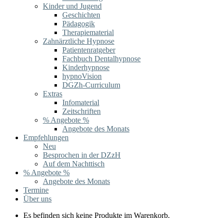
Kinder und Jugend
Geschichten
Pädagogik
Therapiematerial
Zahnärztliche Hypnose
Patientenratgeber
Fachbuch Dentalhypnose
Kinderhypnose
hypnoVision
DGZh-Curriculum
Extras
Infomaterial
Zeitschriften
% Angebote %
Angebote des Monats
Empfehlungen
Neu
Besprochen in der DZzH
Auf dem Nachttisch
% Angebote %
Angebote des Monats
Termine
Über uns
Es befinden sich keine Produkte im Warenkorb.