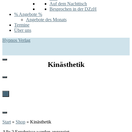
Auf dem Nachttisch
Besprochen in der DZzH
% Angebote %
Angebote des Monats
Termine
Über uns
Hypnos Verlag
Kinästhetik
0
Start
»
Shop
»
Kinästhetik
Alle 2 Ergebnisse werden angezeigt