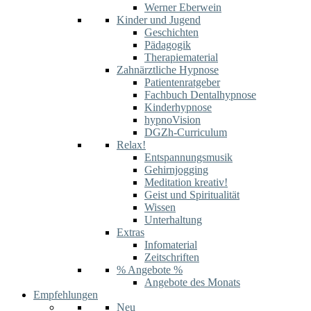
Werner Eberwein
Kinder und Jugend
Geschichten
Pädagogik
Therapiematerial
Zahnärztliche Hypnose
Patientenratgeber
Fachbuch Dentalhypnose
Kinderhypnose
hypnoVision
DGZh-Curriculum
Relax!
Entspannungsmusik
Gehirnjogging
Meditation kreativ!
Geist und Spiritualität
Wissen
Unterhaltung
Extras
Infomaterial
Zeitschriften
% Angebote %
Angebote des Monats
Empfehlungen
Neu