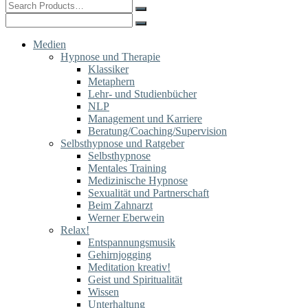
Search
for:
Search
for:
Medien
Hypnose und Therapie
Klassiker
Metaphern
Lehr- und Studienbücher
NLP
Management und Karriere
Beratung/Coaching/Supervision
Selbsthypnose und Ratgeber
Selbsthypnose
Mentales Training
Medizinische Hypnose
Sexualität und Partnerschaft
Beim Zahnarzt
Werner Eberwein
Relax!
Entspannungsmusik
Gehirnjogging
Meditation kreativ!
Geist und Spiritualität
Wissen
Unterhaltung