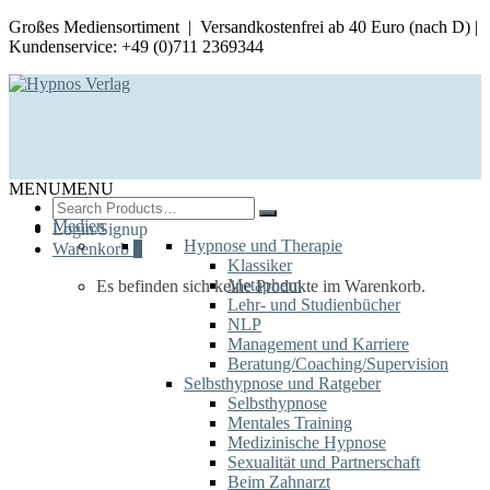
Großes Mediensortiment | Versandkostenfrei ab 40 Euro (nach D) |
Kundenservice: +49 (0)711 2369344
MENU
MENU
Search
for:
Medien
Login/Signup
Hypnose und Therapie
Warenkorb
0
Klassiker
Metaphern
Es befinden sich keine Produkte im Warenkorb.
Lehr- und Studienbücher
NLP
Management und Karriere
Beratung/Coaching/Supervision
Selbsthypnose und Ratgeber
Selbsthypnose
Mentales Training
Medizinische Hypnose
Sexualität und Partnerschaft
Beim Zahnarzt