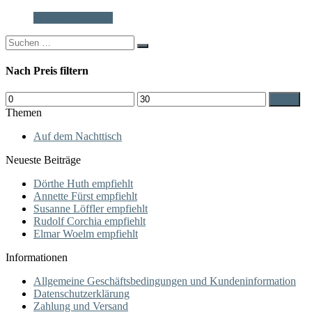
In den Warenkorb
Search
for:
Nach Preis filtern
Min.
Max.
Filter
Preis
Preis
Themen
Auf dem Nachttisch
Neueste Beiträge
Dörthe Huth empfiehlt
Annette Fürst empfiehlt
Susanne Löffler empfiehlt
Rudolf Corchia empfiehlt
Elmar Woelm empfiehlt
Informationen
Allgemeine Geschäftsbedingungen und Kundeninformation
Datenschutzerklärung
Zahlung und Versand