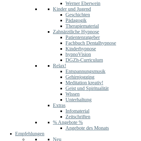
Werner Eberwein
Kinder und Jugend
Geschichten
Pädagogik
Therapiematerial
Zahnärztliche Hypnose
Patientenratgeber
Fachbuch Dentalhypnose
Kinderhypnose
hypnoVision
DGZh-Curriculum
Relax!
Entspannungsmusik
Gehirnjogging
Meditation kreativ!
Geist und Spiritualität
Wissen
Unterhaltung
Extras
Infomaterial
Zeitschriften
% Angebote %
Angebote des Monats
Empfehlungen
Neu