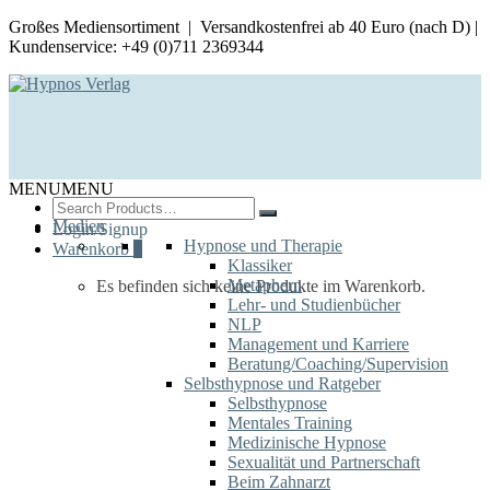
Großes Mediensortiment | Versandkostenfrei ab 40 Euro (nach D) |
Kundenservice: +49 (0)711 2369344
MENU
MENU
Search
for:
Medien
Login/Signup
Hypnose und Therapie
Warenkorb
0
Klassiker
Metaphern
Es befinden sich keine Produkte im Warenkorb.
Lehr- und Studienbücher
NLP
Management und Karriere
Beratung/Coaching/Supervision
Selbsthypnose und Ratgeber
Selbsthypnose
Mentales Training
Medizinische Hypnose
Sexualität und Partnerschaft
Beim Zahnarzt