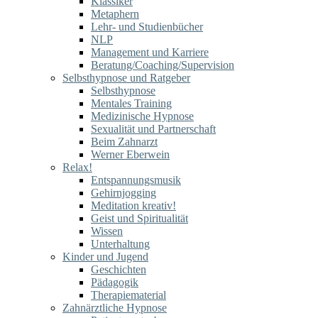
Klassiker
Metaphern
Lehr- und Studienbücher
NLP
Management und Karriere
Beratung/Coaching/Supervision
Selbsthypnose und Ratgeber
Selbsthypnose
Mentales Training
Medizinische Hypnose
Sexualität und Partnerschaft
Beim Zahnarzt
Werner Eberwein
Relax!
Entspannungsmusik
Gehirnjogging
Meditation kreativ!
Geist und Spiritualität
Wissen
Unterhaltung
Kinder und Jugend
Geschichten
Pädagogik
Therapiematerial
Zahnärztliche Hypnose