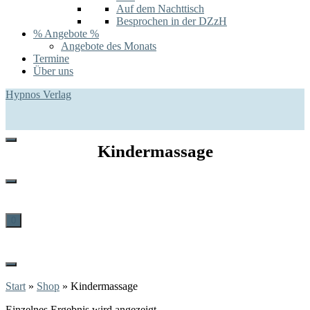
Auf dem Nachttisch
Besprochen in der DZzH
% Angebote %
Angebote des Monats
Termine
Über uns
Hypnos Verlag
Kindermassage
0
Start
»
Shop
»
Kindermassage
Einzelnes Ergebnis wird angezeigt