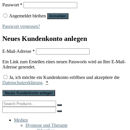
Erforderlich
Passwort
*
Angemeldet bleiben
Anmelden
Passwort vergessen?
Neues Kundenkonto anlegen
Erforderlich
E-Mail-Adresse
*
Ein Link zum Erstellen eines neuen Passworts wird an Ihre E-Mail-
Adresse gesendet.
Ja, ich möchte ein Kundenkonto eröffnen und akzeptiere die
Datenschutzerklärung
.
*
Neues Kundenkonto anlegen
Search
for:
Search
for:
Medien
Hypnose und Therapie