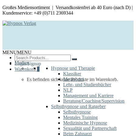
Großes Mediensortiment | Versandkostenfrei ab 40 Euro (nach D) |
Kundenservice: +49 (0)711 2369344
MENU
MENU
Search
for:
Medien
Login/Signup
Hypnose und Therapie
Warenkorb
0
Klassiker
Metaphern
Es befinden sich keine Produkte im Warenkorb.
Lehr- und Studienbücher
NLP
Management und Karriere
Beratung/Coaching/Supervision
Selbsthypnose und Ratgeber
Selbsthypnose
Mentales Training
Medizinische Hypnose
Sexualität und Partnerschaft
Beim Zahnarzt