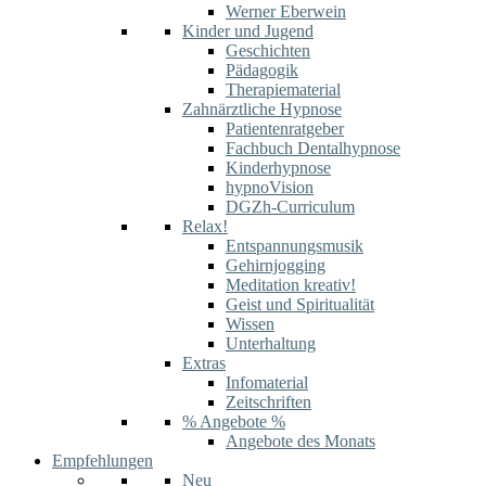
Werner Eberwein
Kinder und Jugend
Geschichten
Pädagogik
Therapiematerial
Zahnärztliche Hypnose
Patientenratgeber
Fachbuch Dentalhypnose
Kinderhypnose
hypnoVision
DGZh-Curriculum
Relax!
Entspannungsmusik
Gehirnjogging
Meditation kreativ!
Geist und Spiritualität
Wissen
Unterhaltung
Extras
Infomaterial
Zeitschriften
% Angebote %
Angebote des Monats
Empfehlungen
Neu