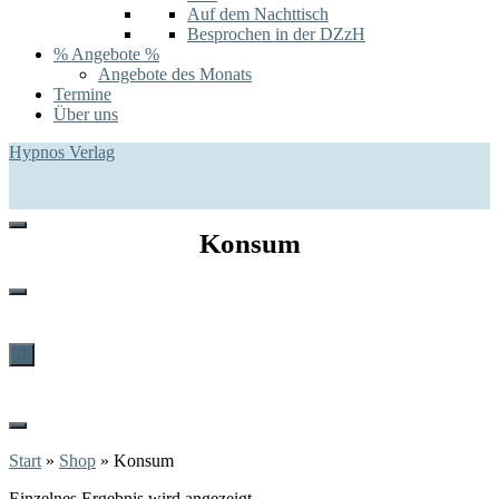
Auf dem Nachttisch
Besprochen in der DZzH
% Angebote %
Angebote des Monats
Termine
Über uns
Hypnos Verlag
Konsum
0
Start
»
Shop
»
Konsum
Einzelnes Ergebnis wird angezeigt