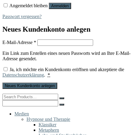
Angemeldet bleiben
Anmelden
Passwort vergessen?
Neues Kundenkonto anlegen
Erforderlich
E-Mail-Adresse
*
Ein Link zum Erstellen eines neuen Passworts wird an Ihre E-Mail-
Adresse gesendet.
Ja, ich möchte ein Kundenkonto eröffnen und akzeptiere die
Datenschutzerklärung
.
*
Neues Kundenkonto anlegen
Search
for:
Search
for:
Medien
Hypnose und Therapie
Klassiker
Metaphern