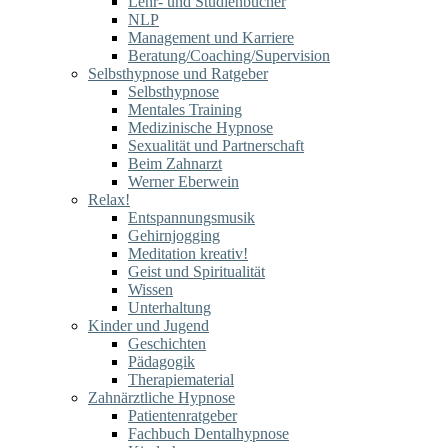
Lehr- und Studienbücher
NLP
Management und Karriere
Beratung/Coaching/Supervision
Selbsthypnose und Ratgeber
Selbsthypnose
Mentales Training
Medizinische Hypnose
Sexualität und Partnerschaft
Beim Zahnarzt
Werner Eberwein
Relax!
Entspannungsmusik
Gehirnjogging
Meditation kreativ!
Geist und Spiritualität
Wissen
Unterhaltung
Kinder und Jugend
Geschichten
Pädagogik
Therapiematerial
Zahnärztliche Hypnose
Patientenratgeber
Fachbuch Dentalhypnose