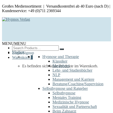
Großes Mediensortiment | Versandkostenfrei ab 40 Euro (nach D) |
Kundenservice: +49 (0)711 2369344
MENU
MENU
Search
for:
Medien
Login/Signup
Hypnose und Therapie
Warenkorb
0
Klassiker
Metaphern
Es befinden sich keine Produkte im Warenkorb.
Lehr- und Studienbücher
NLP
Management und Karriere
Beratung/Coaching/Supervision
Selbsthypnose und Ratgeber
Selbsthypnose
Mentales Training
Medizinische Hypnose
Sexualität und Partnerschaft
Beim Zahnarzt