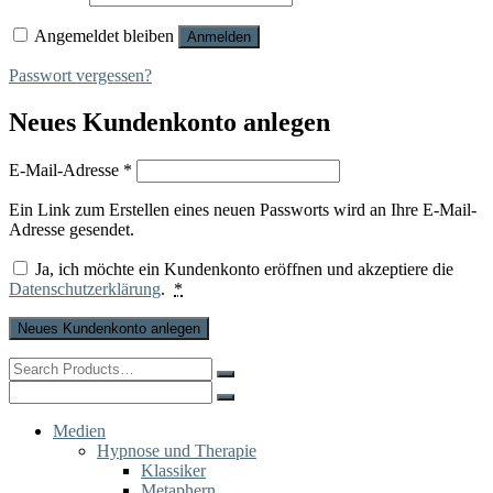
Angemeldet bleiben
Anmelden
Passwort vergessen?
Neues Kundenkonto anlegen
Erforderlich
E-Mail-Adresse
*
Ein Link zum Erstellen eines neuen Passworts wird an Ihre E-Mail-
Adresse gesendet.
Ja, ich möchte ein Kundenkonto eröffnen und akzeptiere die
Datenschutzerklärung
.
*
Neues Kundenkonto anlegen
Search
for:
Search
for:
Medien
Hypnose und Therapie
Klassiker
Metaphern