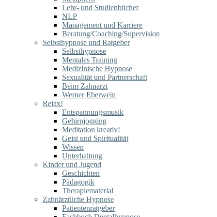
Lehr- und Studienbücher
NLP
Management und Karriere
Beratung/Coaching/Supervision
Selbsthypnose und Ratgeber
Selbsthypnose
Mentales Training
Medizinische Hypnose
Sexualität und Partnerschaft
Beim Zahnarzt
Werner Eberwein
Relax!
Entspannungsmusik
Gehirnjogging
Meditation kreativ!
Geist und Spiritualität
Wissen
Unterhaltung
Kinder und Jugend
Geschichten
Pädagogik
Therapiematerial
Zahnärztliche Hypnose
Patientenratgeber
Fachbuch Dentalhypnose