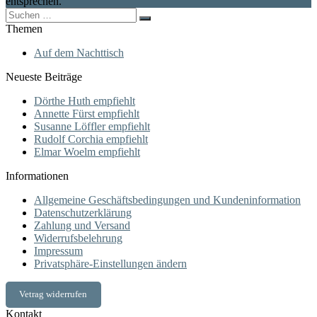
entsprechen.
Search
for:
Themen
Auf dem Nachttisch
Neueste Beiträge
Dörthe Huth empfiehlt
Annette Fürst empfiehlt
Susanne Löffler empfiehlt
Rudolf Corchia empfiehlt
Elmar Woelm empfiehlt
Informationen
Allgemeine Geschäftsbedingungen und Kundeninformation
Datenschutzerklärung
Zahlung und Versand
Widerrufsbelehrung
Impressum
Privatsphäre-Einstellungen ändern
Vetrag widerrufen
Kontakt