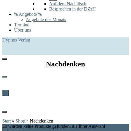
Auf dem Nachttisch
Besprochen in der DZzH
% Angebote %
Angebote des Monats
Termine
Über uns
Hypnos Verlag
Nachdenken
0
Start
»
Shop
»
Nachdenken
Es wurden keine Produkte gefunden, die Ihrer Auswahl