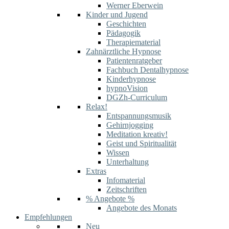
Werner Eberwein
Kinder und Jugend
Geschichten
Pädagogik
Therapiematerial
Zahnärztliche Hypnose
Patientenratgeber
Fachbuch Dentalhypnose
Kinderhypnose
hypnoVision
DGZh-Curriculum
Relax!
Entspannungsmusik
Gehirnjogging
Meditation kreativ!
Geist und Spiritualität
Wissen
Unterhaltung
Extras
Infomaterial
Zeitschriften
% Angebote %
Angebote des Monats
Empfehlungen
Neu