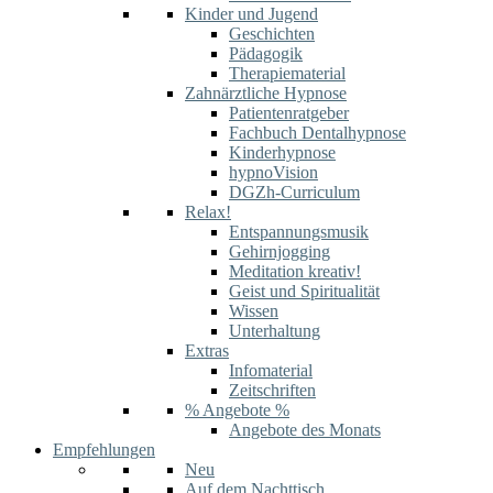
Kinder und Jugend
Geschichten
Pädagogik
Therapiematerial
Zahnärztliche Hypnose
Patientenratgeber
Fachbuch Dentalhypnose
Kinderhypnose
hypnoVision
DGZh-Curriculum
Relax!
Entspannungsmusik
Gehirnjogging
Meditation kreativ!
Geist und Spiritualität
Wissen
Unterhaltung
Extras
Infomaterial
Zeitschriften
% Angebote %
Angebote des Monats
Empfehlungen
Neu
Auf dem Nachttisch