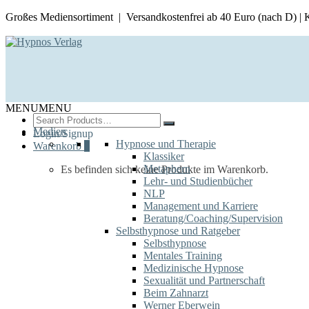
Großes Mediensortiment | Versandkostenfrei ab 40 Euro (nach D) |
MENU
MENU
Search
for:
Medien
Login/Signup
Hypnose und Therapie
Warenkorb
0
Klassiker
Metaphern
Es befinden sich keine Produkte im Warenkorb.
Lehr- und Studienbücher
NLP
Management und Karriere
Beratung/Coaching/Supervision
Selbsthypnose und Ratgeber
Selbsthypnose
Mentales Training
Medizinische Hypnose
Sexualität und Partnerschaft
Beim Zahnarzt
Werner Eberwein