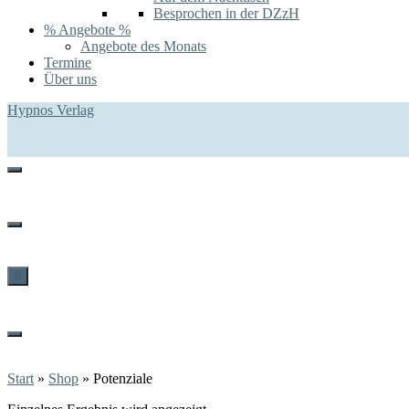
Besprochen in der DZzH
% Angebote %
Angebote des Monats
Termine
Über uns
Hypnos Verlag
0
Start
»
Shop
»
Potenziale