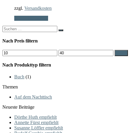
zzgl.
Versandkosten
In den Warenkorb
Search
for:
Nach Preis filtern
Min.
Max.
Filter
Preis
Preis
Nach Produkttyp filtern
Buch
(1)
Themen
Auf dem Nachttisch
Neueste Beiträge
Dörthe Huth empfiehlt
Annette Fürst empfiehlt
Susanne Löffler empfiehlt