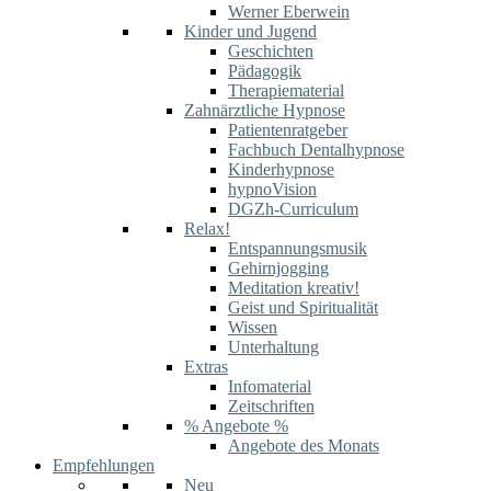
Werner Eberwein
Kinder und Jugend
Geschichten
Pädagogik
Therapiematerial
Zahnärztliche Hypnose
Patientenratgeber
Fachbuch Dentalhypnose
Kinderhypnose
hypnoVision
DGZh-Curriculum
Relax!
Entspannungsmusik
Gehirnjogging
Meditation kreativ!
Geist und Spiritualität
Wissen
Unterhaltung
Extras
Infomaterial
Zeitschriften
% Angebote %
Angebote des Monats
Empfehlungen
Neu