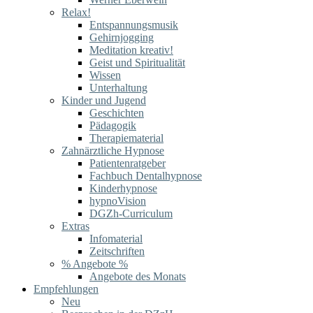
Relax!
Entspannungsmusik
Gehirnjogging
Meditation kreativ!
Geist und Spiritualität
Wissen
Unterhaltung
Kinder und Jugend
Geschichten
Pädagogik
Therapiematerial
Zahnärztliche Hypnose
Patientenratgeber
Fachbuch Dentalhypnose
Kinderhypnose
hypnoVision
DGZh-Curriculum
Extras
Infomaterial
Zeitschriften
% Angebote %
Angebote des Monats
Empfehlungen
Neu