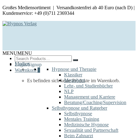
Großes Mediensortiment | Versandkostenfrei ab 40 Euro (nach D) |
Kundenservice: +49 (0)711 2369344
MENU
MENU
Search
for:
Medien
Login/Signup
Hypnose und Therapie
Warenkorb
0
Klassiker
Metaphern
Es befinden sich keine Produkte im Warenkorb.
Lehr- und Studienbücher
NLP
Management und Karriere
Beratung/Coaching/Supervision
Selbsthypnose und Ratgeber
Selbsthypnose
Mentales Training
Medizinische Hypnose
Sexualität und Partnerschaft
Beim Zahnarzt