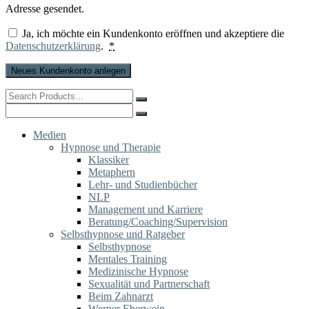
Adresse gesendet.
Ja, ich möchte ein Kundenkonto eröffnen und akzeptiere die
Datenschutzerklärung
.
*
Neues Kundenkonto anlegen
Search
for:
Search
for:
Medien
Hypnose und Therapie
Klassiker
Metaphern
Lehr- und Studienbücher
NLP
Management und Karriere
Beratung/Coaching/Supervision
Selbsthypnose und Ratgeber
Selbsthypnose
Mentales Training
Medizinische Hypnose
Sexualität und Partnerschaft
Beim Zahnarzt
Werner Eberwein