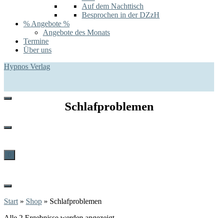
Auf dem Nachttisch
Besprochen in der DZzH
% Angebote %
Angebote des Monats
Termine
Über uns
Hypnos Verlag
Schlafproblemen
0
Start
»
Shop
»
Schlafproblemen
Alle 2 Ergebnisse werden angezeigt