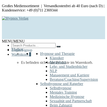
Großes Mediensortiment | Versandkostenfrei ab 40 Euro (nach D) |
Kundenservice: +49 (0)711 2369344
MENU
MENU
Search
for:
Medien
Login/Signup
Hypnose und Therapie
Warenkorb
0
Klassiker
Metaphern
Es befinden sich keine Produkte im Warenkorb.
Lehr- und Studienbücher
NLP
Management und Karriere
Beratung/Coaching/Supervision
Selbsthypnose und Ratgeber
Selbsthypnose
Mentales Training
Medizinische Hypnose
Sexualität und Partnerschaft
Beim Zahnarzt