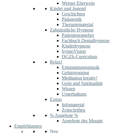
Werner Eberwein
Kinder und Jugend
Geschichten
Pädagogik
Therapiematerial
Zahnärztliche Hypnose
Patientenratgeber
Fachbuch Dentalhypnose
Kinderhypnose
hypnoVision
DGZh-Curriculum
Relax!
Entspannungsmusik
Gehirnjogging
Meditation kreativ!
Geist und Spiritualität
Wissen
Unterhaltung
Extras
Infomaterial
Zeitschriften
% Angebote %
Angebote des Monats
Empfehlungen
Neu