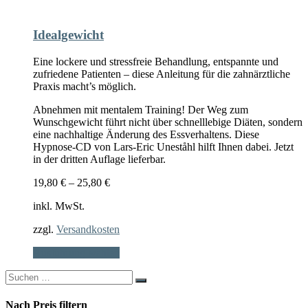
Idealgewicht
Eine lockere und stressfreie Behandlung, entspannte und
zufriedene Patienten – diese Anleitung für die zahnärztliche
Praxis macht’s möglich.
Abnehmen mit mentalem Training! Der Weg zum
Wunschgewicht führt nicht über schnelllebige Diäten, sondern
eine nachhaltige Änderung des Essverhaltens. Diese
Hypnose-CD von Lars-Eric Uneståhl hilft Ihnen dabei. Jetzt
in der dritten Auflage lieferbar.
19,80
€
–
25,80
€
inkl. MwSt.
zzgl.
Versandkosten
Dieses
Ausführung wählen
Produkt
Search
weist
for:
mehrere
Varianten
Nach Preis filtern