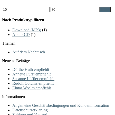
auf.
Die
Min.
Max.
Filter
Optionen
Preis
Preis
können
Nach Produkttyp filtern
auf
der
Produktseite
Download (MP3)
(1)
gewählt
Audio-CD
(1)
werden
Themen
Auf dem Nachttisch
Neueste Beiträge
Dörthe Huth empfiehlt
Annette Fürst empfiehlt
Susanne Löffler empfiehlt
Rudolf Corchia empfiehlt
Elmar Woelm empfiehlt
Informationen
Allgemeine Geschäftsbedingungen und Kundeninformation
Datenschutzerklärung
Zahlung und Versand