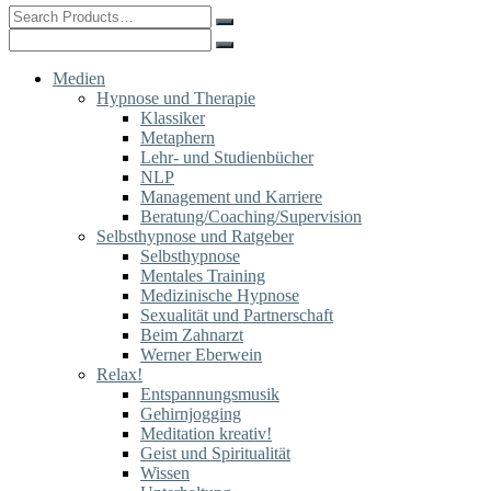
Search
for:
Search
for:
Medien
Hypnose und Therapie
Klassiker
Metaphern
Lehr- und Studienbücher
NLP
Management und Karriere
Beratung/Coaching/Supervision
Selbsthypnose und Ratgeber
Selbsthypnose
Mentales Training
Medizinische Hypnose
Sexualität und Partnerschaft
Beim Zahnarzt
Werner Eberwein
Relax!
Entspannungsmusik
Gehirnjogging
Meditation kreativ!
Geist und Spiritualität
Wissen