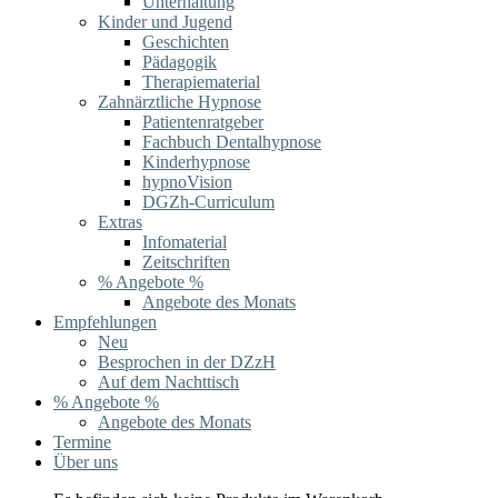
Unterhaltung
Kinder und Jugend
Geschichten
Pädagogik
Therapiematerial
Zahnärztliche Hypnose
Patientenratgeber
Fachbuch Dentalhypnose
Kinderhypnose
hypnoVision
DGZh-Curriculum
Extras
Infomaterial
Zeitschriften
% Angebote %
Angebote des Monats
Empfehlungen
Neu
Besprochen in der DZzH
Auf dem Nachttisch
% Angebote %
Angebote des Monats
Termine
Über uns