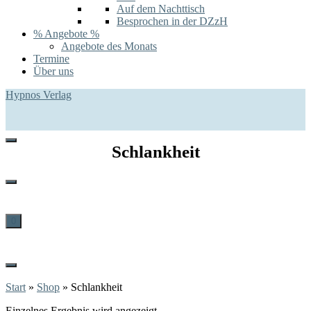
Auf dem Nachttisch
Besprochen in der DZzH
% Angebote %
Angebote des Monats
Termine
Über uns
Hypnos Verlag
Schlankheit
0
Start
»
Shop
»
Schlankheit
Einzelnes Ergebnis wird angezeigt