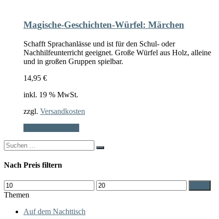
Magische-Geschichten-Würfel: Märchen
Schafft Sprachanlässe und ist für den Schul- oder
Nachhilfeunterricht geeignet. Große Würfel aus Holz, alleine
und in großen Gruppen spielbar.
14,95
€
inkl. 19 % MwSt.
zzgl.
Versandkosten
In den Warenkorb
Search
for:
Nach Preis filtern
Min.
Max.
Filter
Preis
Preis
Themen
Auf dem Nachttisch