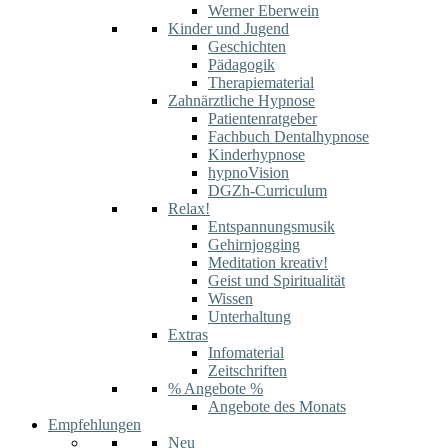
Werner Eberwein
Kinder und Jugend
Geschichten
Pädagogik
Therapiematerial
Zahnärztliche Hypnose
Patientenratgeber
Fachbuch Dentalhypnose
Kinderhypnose
hypnoVision
DGZh-Curriculum
Relax!
Entspannungsmusik
Gehirnjogging
Meditation kreativ!
Geist und Spiritualität
Wissen
Unterhaltung
Extras
Infomaterial
Zeitschriften
% Angebote %
Angebote des Monats
Empfehlungen
Neu