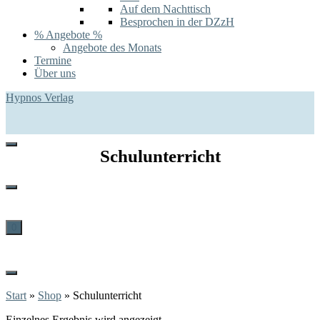
Auf dem Nachttisch
Besprochen in der DZzH
% Angebote %
Angebote des Monats
Termine
Über uns
Hypnos Verlag
Schulunterricht
0
Start
»
Shop
»
Schulunterricht
Einzelnes Ergebnis wird angezeigt