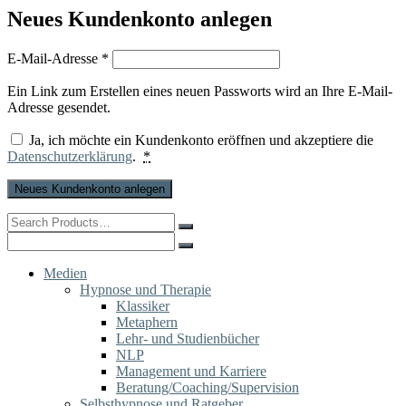
Neues Kundenkonto anlegen
Erforderlich
E-Mail-Adresse
*
Ein Link zum Erstellen eines neuen Passworts wird an Ihre E-Mail-
Adresse gesendet.
Ja, ich möchte ein Kundenkonto eröffnen und akzeptiere die
Datenschutzerklärung
.
*
Neues Kundenkonto anlegen
Search
for:
Search
for:
Medien
Hypnose und Therapie
Klassiker
Metaphern
Lehr- und Studienbücher
NLP
Management und Karriere
Beratung/Coaching/Supervision
Selbsthypnose und Ratgeber