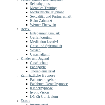
Selbsthypnose
Mentales Training
Medizinische Hypnose
Sexualität und Partnerschaft
Beim Zahnarzt
Werner Eberwein
Relax!
Entspannungsmusik
Gehirnjogging
Meditation kreativ!
Geist und Spiritualität
Wissen
Unterhaltung
Kinder und Jugend
Geschichten
Pädagogik
Therapiematerial
Zahnärztliche Hypnose
Patientenratgeber
Fachbuch Dentalhypnose
Kinderhypnose
hypnoVision
DGZh-Curriculum
Extras
Infomaterial