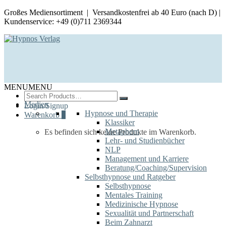
Großes Mediensortiment | Versandkostenfrei ab 40 Euro (nach D) |
Kundenservice: +49 (0)711 2369344
MENU
MENU
Search
for:
Medien
Login/Signup
Hypnose und Therapie
Warenkorb
0
Klassiker
Metaphern
Es befinden sich keine Produkte im Warenkorb.
Lehr- und Studienbücher
NLP
Management und Karriere
Beratung/Coaching/Supervision
Selbsthypnose und Ratgeber
Selbsthypnose
Mentales Training
Medizinische Hypnose
Sexualität und Partnerschaft
Beim Zahnarzt