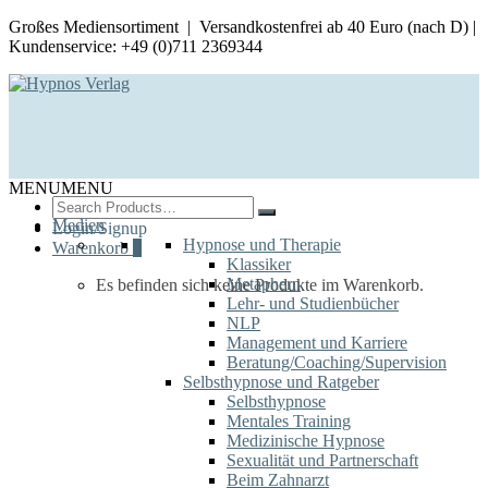
Großes Mediensortiment | Versandkostenfrei ab 40 Euro (nach D) |
Kundenservice: +49 (0)711 2369344
MENU
MENU
Search
for:
Medien
Login/Signup
Hypnose und Therapie
Warenkorb
0
Klassiker
Metaphern
Es befinden sich keine Produkte im Warenkorb.
Lehr- und Studienbücher
NLP
Management und Karriere
Beratung/Coaching/Supervision
Selbsthypnose und Ratgeber
Selbsthypnose
Mentales Training
Medizinische Hypnose
Sexualität und Partnerschaft
Beim Zahnarzt