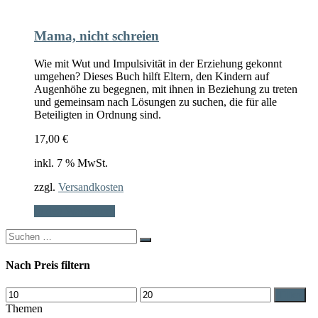
Mama, nicht schreien
Wie mit Wut und Impulsivität in der Erziehung gekonnt
umgehen? Dieses Buch hilft Eltern, den Kindern auf
Augenhöhe zu begegnen, mit ihnen in Beziehung zu treten
und gemeinsam nach Lösungen zu suchen, die für alle
Beteiligten in Ordnung sind.
17,00
€
inkl. 7 % MwSt.
zzgl.
Versandkosten
In den Warenkorb
Search
for:
Nach Preis filtern
Min.
Max.
Filter
Preis
Preis
Themen