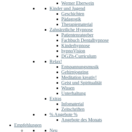
Werner Eberwein
Kinder und Jugend
Geschichten
Pädagogik
Therapiematerial
Zahnärztliche Hypnose
Patientenratgeber
Fachbuch Dentalhypnose
Kinderhypnose
hypnoVision
DGZh-Curriculum
Relax!
Entspannungsmusik
Gehirnjogging
Meditation kreativ!
Geist und Spiritualität
Wissen
Unterhaltung
Extras
Infomaterial
Zeitschriften
% Angebote %
Angebote des Monats
Empfehlungen
Neu