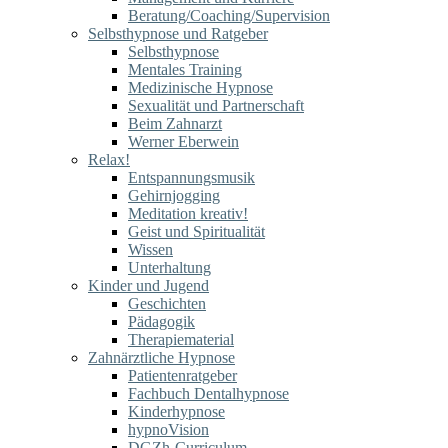
Beratung/Coaching/Supervision
Selbsthypnose und Ratgeber
Selbsthypnose
Mentales Training
Medizinische Hypnose
Sexualität und Partnerschaft
Beim Zahnarzt
Werner Eberwein
Relax!
Entspannungsmusik
Gehirnjogging
Meditation kreativ!
Geist und Spiritualität
Wissen
Unterhaltung
Kinder und Jugend
Geschichten
Pädagogik
Therapiematerial
Zahnärztliche Hypnose
Patientenratgeber
Fachbuch Dentalhypnose
Kinderhypnose
hypnoVision
DGZh-Curriculum