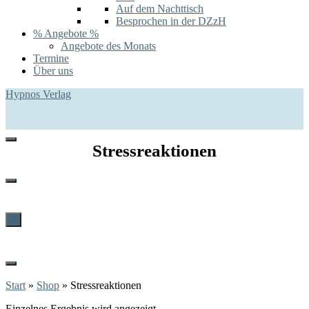
Auf dem Nachttisch
Besprochen in der DZzH
% Angebote %
Angebote des Monats
Termine
Über uns
Hypnos Verlag
Stressreaktionen
0
Start
»
Shop
»
Stressreaktionen
Einzelnes Ergebnis wird angezeigt