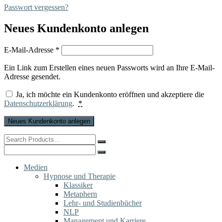
Passwort vergessen?
Neues Kundenkonto anlegen
Erforderlich
E-Mail-Adresse
*
Ein Link zum Erstellen eines neuen Passworts wird an Ihre E-Mail-
Adresse gesendet.
Ja, ich möchte ein Kundenkonto eröffnen und akzeptiere die
Datenschutzerklärung
.
*
Neues Kundenkonto anlegen
Search
for:
Search
for:
Medien
Hypnose und Therapie
Klassiker
Metaphern
Lehr- und Studienbücher
NLP
Management und Karriere