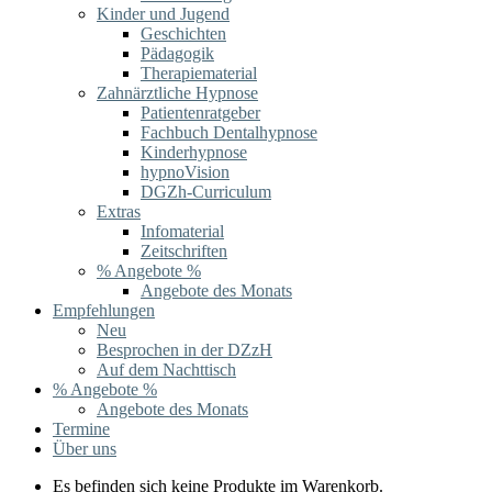
Kinder und Jugend
Geschichten
Pädagogik
Therapiematerial
Zahnärztliche Hypnose
Patientenratgeber
Fachbuch Dentalhypnose
Kinderhypnose
hypnoVision
DGZh-Curriculum
Extras
Infomaterial
Zeitschriften
% Angebote %
Angebote des Monats
Empfehlungen
Neu
Besprochen in der DZzH
Auf dem Nachttisch
% Angebote %
Angebote des Monats
Termine
Über uns
Es befinden sich keine Produkte im Warenkorb.