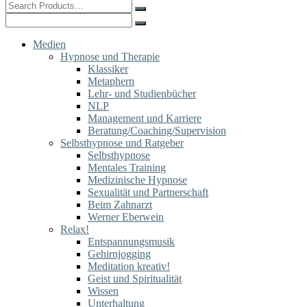
Search
for:
Search
for:
Medien
Hypnose und Therapie
Klassiker
Metaphern
Lehr- und Studienbücher
NLP
Management und Karriere
Beratung/Coaching/Supervision
Selbsthypnose und Ratgeber
Selbsthypnose
Mentales Training
Medizinische Hypnose
Sexualität und Partnerschaft
Beim Zahnarzt
Werner Eberwein
Relax!
Entspannungsmusik
Gehirnjogging
Meditation kreativ!
Geist und Spiritualität
Wissen
Unterhaltung