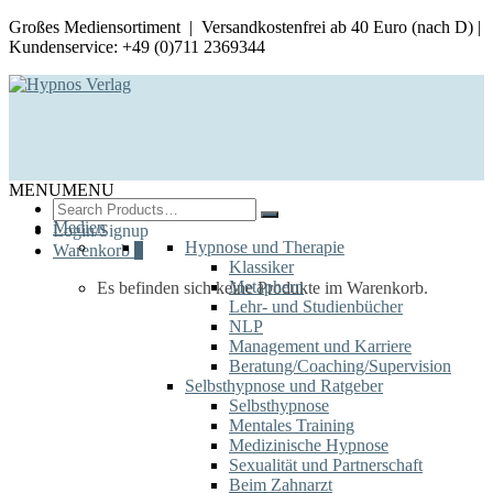
Großes Mediensortiment | Versandkostenfrei ab 40 Euro (nach D) |
Kundenservice: +49 (0)711 2369344
MENU
MENU
Search
for:
Medien
Login/Signup
Hypnose und Therapie
Warenkorb
0
Klassiker
Metaphern
Es befinden sich keine Produkte im Warenkorb.
Lehr- und Studienbücher
NLP
Management und Karriere
Beratung/Coaching/Supervision
Selbsthypnose und Ratgeber
Selbsthypnose
Mentales Training
Medizinische Hypnose
Sexualität und Partnerschaft
Beim Zahnarzt