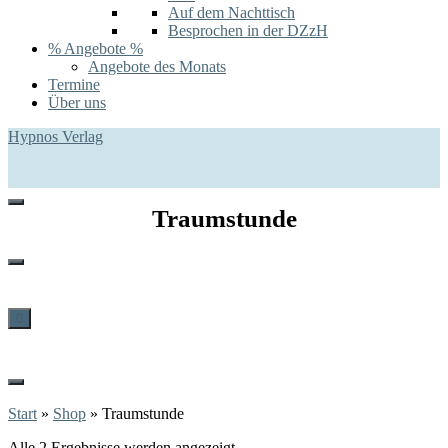
Auf dem Nachttisch
Besprochen in der DZzH
% Angebote %
Angebote des Monats
Termine
Über uns
Hypnos Verlag
Traumstunde
0
Start
»
Shop
»
Traumstunde
Alle 2 Ergebnisse werden angezeigt