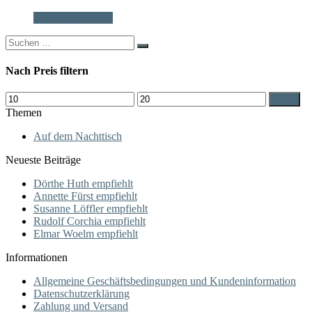
In den Warenkorb
Search
for:
Nach Preis filtern
Min.
Max.
Filter
Preis
Preis
Themen
Auf dem Nachttisch
Neueste Beiträge
Dörthe Huth empfiehlt
Annette Fürst empfiehlt
Susanne Löffler empfiehlt
Rudolf Corchia empfiehlt
Elmar Woelm empfiehlt
Informationen
Allgemeine Geschäftsbedingungen und Kundeninformation
Datenschutzerklärung
Zahlung und Versand