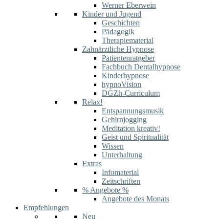
Werner Eberwein
Kinder und Jugend
Geschichten
Pädagogik
Therapiematerial
Zahnärztliche Hypnose
Patientenratgeber
Fachbuch Dentalhypnose
Kinderhypnose
hypnoVision
DGZh-Curriculum
Relax!
Entspannungsmusik
Gehirnjogging
Meditation kreativ!
Geist und Spiritualität
Wissen
Unterhaltung
Extras
Infomaterial
Zeitschriften
% Angebote %
Angebote des Monats
Empfehlungen
Neu