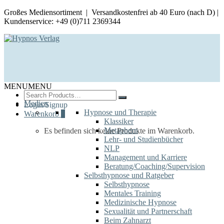
Großes Mediensortiment | Versandkostenfrei ab 40 Euro (nach D) |
Kundenservice: +49 (0)711 2369344
MENU
MENU
Search
for:
Medien
Login/Signup
Hypnose und Therapie
Warenkorb
0
Klassiker
Metaphern
Es befinden sich keine Produkte im Warenkorb.
Lehr- und Studienbücher
NLP
Management und Karriere
Beratung/Coaching/Supervision
Selbsthypnose und Ratgeber
Selbsthypnose
Mentales Training
Medizinische Hypnose
Sexualität und Partnerschaft
Beim Zahnarzt