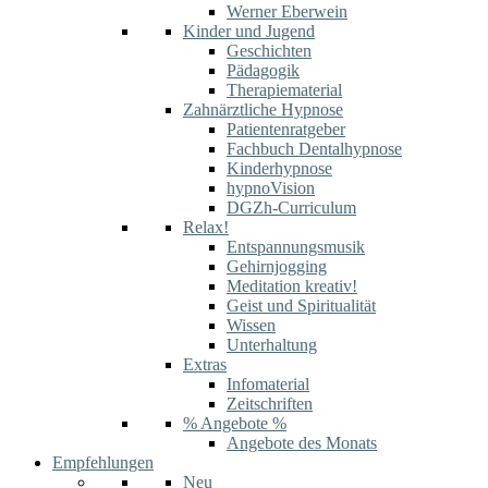
Werner Eberwein
Kinder und Jugend
Geschichten
Pädagogik
Therapiematerial
Zahnärztliche Hypnose
Patientenratgeber
Fachbuch Dentalhypnose
Kinderhypnose
hypnoVision
DGZh-Curriculum
Relax!
Entspannungsmusik
Gehirnjogging
Meditation kreativ!
Geist und Spiritualität
Wissen
Unterhaltung
Extras
Infomaterial
Zeitschriften
% Angebote %
Angebote des Monats
Empfehlungen
Neu