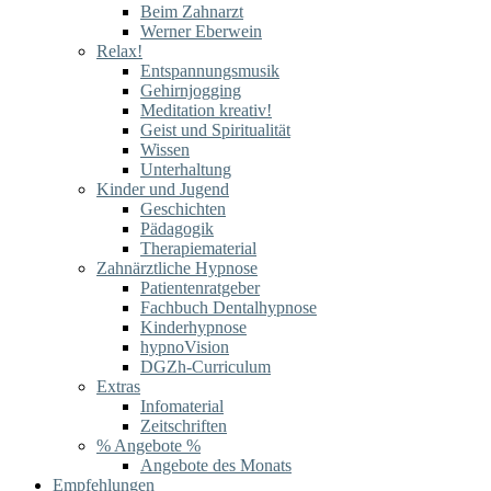
Beim Zahnarzt
Werner Eberwein
Relax!
Entspannungsmusik
Gehirnjogging
Meditation kreativ!
Geist und Spiritualität
Wissen
Unterhaltung
Kinder und Jugend
Geschichten
Pädagogik
Therapiematerial
Zahnärztliche Hypnose
Patientenratgeber
Fachbuch Dentalhypnose
Kinderhypnose
hypnoVision
DGZh-Curriculum
Extras
Infomaterial
Zeitschriften
% Angebote %
Angebote des Monats
Empfehlungen