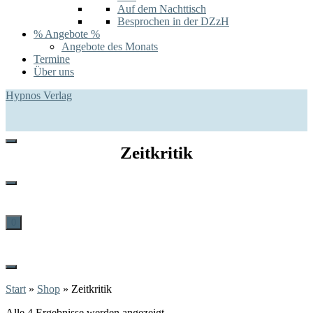
Auf dem Nachttisch
Besprochen in der DZzH
% Angebote %
Angebote des Monats
Termine
Über uns
Hypnos Verlag
Zeitkritik
0
Start
»
Shop
»
Zeitkritik
Alle 4 Ergebnisse werden angezeigt