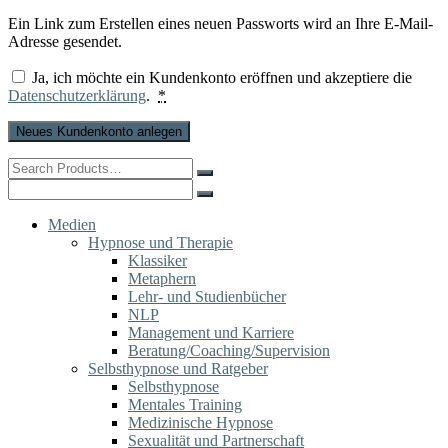
Ein Link zum Erstellen eines neuen Passworts wird an Ihre E-Mail-
Adresse gesendet.
Ja, ich möchte ein Kundenkonto eröffnen und akzeptiere die
Datenschutzerklärung
.
*
Neues Kundenkonto anlegen
Search
for:
Search
for:
Medien
Hypnose und Therapie
Klassiker
Metaphern
Lehr- und Studienbücher
NLP
Management und Karriere
Beratung/Coaching/Supervision
Selbsthypnose und Ratgeber
Selbsthypnose
Mentales Training
Medizinische Hypnose
Sexualität und Partnerschaft