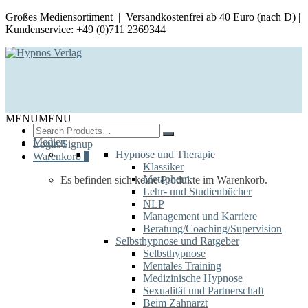
Großes Mediensortiment | Versandkostenfrei ab 40 Euro (nach D) |
Kundenservice: +49 (0)711 2369344
MENU
MENU
Search
for:
Medien
Login/Signup
Hypnose und Therapie
Warenkorb
0
Klassiker
Metaphern
Es befinden sich keine Produkte im Warenkorb.
Lehr- und Studienbücher
NLP
Management und Karriere
Beratung/Coaching/Supervision
Selbsthypnose und Ratgeber
Selbsthypnose
Mentales Training
Medizinische Hypnose
Sexualität und Partnerschaft
Beim Zahnarzt