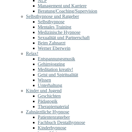
NLP
Management und Karriere
Beratung/Coaching/Supervision
Selbsthypnose und Ratgeber
Selbsthypnose
Mentales Training
Medizinische Hypnose
Sexualität und Partnerschaft
Beim Zahnarzt
Werner Eberwein
Relax!
Entspannungsmusik
Gehirnjogging
Meditation kreativ!
Geist und Spiritualität
Wissen
Unterhaltung
Kinder und Jugend
Geschichten
Pädagogik
Therapiematerial
Zahnärztliche Hypnose
Patientenratgeber
Fachbuch Dentalhypnose
Kinderhypnose