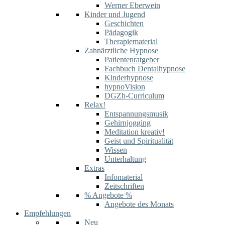
Werner Eberwein
Kinder und Jugend
Geschichten
Pädagogik
Therapiematerial
Zahnärztliche Hypnose
Patientenratgeber
Fachbuch Dentalhypnose
Kinderhypnose
hypnoVision
DGZh-Curriculum
Relax!
Entspannungsmusik
Gehirnjogging
Meditation kreativ!
Geist und Spiritualität
Wissen
Unterhaltung
Extras
Infomaterial
Zeitschriften
% Angebote %
Angebote des Monats
Empfehlungen
Neu