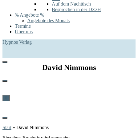
Auf dem Nachttisch
Besprochen in der DZzH
% Angebote %
Angebote des Monats
Termine
Über uns
Hypnos Verlag
David Nimmons
0
Start
»
David Nimmons
Einzelnes Ergebnis wird angezeigt