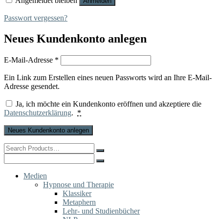
Angemeldet bleiben
Anmelden
Passwort vergessen?
Neues Kundenkonto anlegen
Erforderlich
E-Mail-Adresse
*
Ein Link zum Erstellen eines neuen Passworts wird an Ihre E-Mail-
Adresse gesendet.
Ja, ich möchte ein Kundenkonto eröffnen und akzeptiere die
Datenschutzerklärung
.
*
Neues Kundenkonto anlegen
Search
for:
Search
for:
Medien
Hypnose und Therapie
Klassiker
Metaphern
Lehr- und Studienbücher