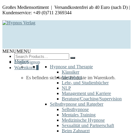
Großes Mediensortiment | Versandkostenfrei ab 40 Euro (nach D) |
Kundenservice: +49 (0)711 2369344
MENU
MENU
Search
for:
Medien
Login/Signup
Hypnose und Therapie
Warenkorb
0
Klassiker
Metaphern
Es befinden sich keine Produkte im Warenkorb.
Lehr- und Studienbücher
NLP
Management und Karriere
Beratung/Coaching/Supervision
Selbsthypnose und Ratgeber
Selbsthypnose
Mentales Training
Medizinische Hypnose
Sexualität und Partnerschaft
Beim Zahnarzt