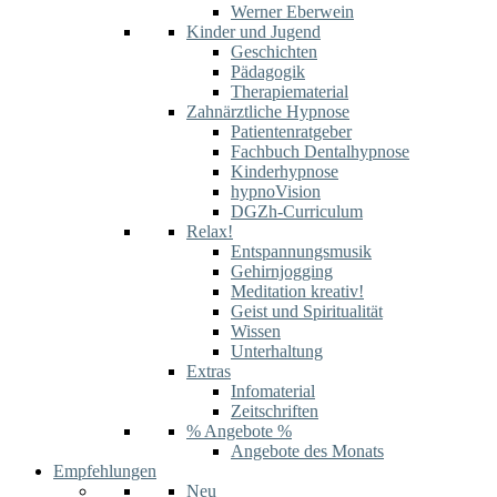
Werner Eberwein
Kinder und Jugend
Geschichten
Pädagogik
Therapiematerial
Zahnärztliche Hypnose
Patientenratgeber
Fachbuch Dentalhypnose
Kinderhypnose
hypnoVision
DGZh-Curriculum
Relax!
Entspannungsmusik
Gehirnjogging
Meditation kreativ!
Geist und Spiritualität
Wissen
Unterhaltung
Extras
Infomaterial
Zeitschriften
% Angebote %
Angebote des Monats
Empfehlungen
Neu