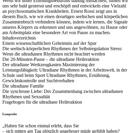
Wenn wir unser Erholungsbedürfnis ständig missachten, fühlen wir
uns sehr bald gestresst und erschöpft und entwickeln eine Vielzahl
an psychosomatischen Krankheiten. Ernest Rossi zeigt uns in
diesem Buch, wie wir einen derartigen seelischen und körperlichen
Zusammenbruch verhindern können, indem wir lernen, die Signale
unseres Körpers zu erkennen und uns angewöhnen, zu Hause oder
am Arbeitsplatz eine besondere Art von Pause zu machen.
Inhaltsverzeichnis
Einem wissenschaftlichen Geheimnis auf der Spur
Die seelisch-körperlichen Rhythmen der Selbstregulation Stress:
Wenn die ultradianen Rhythmen nicht beachtet werden
Die 20-Minuten-Pause – die ultradiane Heilreaktion
Der ultradiane Werkzeugkasten Maximierung der
Leistungsfähigkeit: Ultradiane Rhythmen in der Arbeitswelt, in der
Schule und beim Sport Ultradiane Rhythmen, Ernährung,
Gewichtskontrolle und Suchtverhalten
Die ultradiane Familie
Die synchrone Liebe: Der Zusammenhang zwischen ultradianen
Rhythmen und Sexualität
Fragebogen für die ultradiane Heilreaktion
Leseprobe
„Haben Sie schon einmal erlebt, dass Sie
– sich mitten am Tag plötzlich ungeheuer müde gefühlt haben?