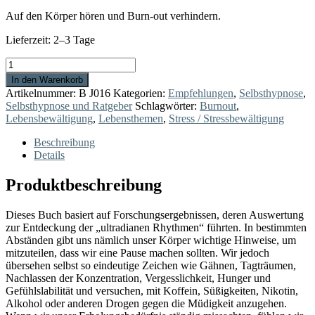
Auf den Körper hören und Burn-out verhindern.
Lieferzeit:
2–3 Tage
20
Minuten
In den Warenkorb
Pause
Artikelnummer:
B J016
Kategorien:
Empfehlungen
,
Selbsthypnose
,
Menge
Selbsthypnose und Ratgeber
Schlagwörter:
Burnout
,
Lebensbewältigung
,
Lebensthemen
,
Stress / Stressbewältigung
Beschreibung
Details
Produktbeschreibung
Dieses Buch basiert auf Forschungsergebnissen, deren Auswertung
zur Entdeckung der „ultradianen Rhythmen“ führten. In bestimmten
Abständen gibt uns nämlich unser Körper wichtige Hinweise, um
mitzuteilen, dass wir eine Pause machen sollten. Wir jedoch
übersehen selbst so eindeutige Zeichen wie Gähnen, Tagträumen,
Nachlassen der Konzentration, Vergesslichkeit, Hunger und
Gefühlslabilität und versuchen, mit Koffein, Süßigkeiten, Nikotin,
Alkohol oder anderen Drogen gegen die Müdigkeit anzugehen.