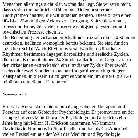
Menschen allerdings nicht klar, woran das liegt. Sie wussten nicht,
dass es sich um natürliche Höhen und Tiefen bestimmter
Biorhythmen handelt, die wir ultradian nennen. Diese bilden einen
90- bis 120-minütigen Zyklus von Erregung, Spitzenleistungen,
Stress und Ruhe, der vielen unserer wichtigsten physischen und
psychischen Prozesse eigen ist.
Die Bedeutung der zirkadianen Rhythmen, die sich über 24 Stunden
erstrecken, ist Ihnen womöglich bereits bekannt. Sie sind für den
täglichen Schlaf-Wach-Rhythmus verantwortlich. Ultradiane
Rhythmen bestimmen dagegen körperliche und seelische Zyklen,
die mehr als einmal binnen 24 Stunden ablaufen. Im Gegensatz zu
den zirkadianen erstreckt sich ein ultradianer Zyklus über zwölf,
sechs oder zwei Stunden, manchmal sogar über noch geringere
Zeitspannen. In diesem Buch geht es vor allem um die 90- bis 120-
minütigen ultradianen Rhythmen.“
Autorenportrait
Ernest L. Rossi ist ein international angesehener Therapeut und
Forscher auf dem Gebiet der Psychobiologie. Er promovierte an der
Temple Universität in klinischer Psychologie und arbeitete zehn
Jahre lang mit Milton H. Erickson zusammen.§§Nimmons,
DavidDavid Nimmons ist Schriftsteller und hat als Co-Autor bei
vielen Bestsellern aus der Welt der Medizin und Psychologie