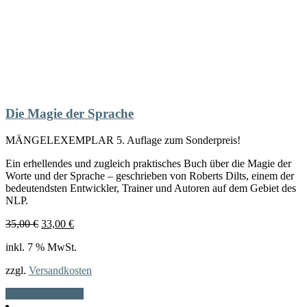
Die Magie der Sprache
MÄNGELEXEMPLAR 5. Auflage zum Sonderpreis!
Ein erhellendes und zugleich praktisches Buch über die Magie der
Worte und der Sprache – geschrieben von Roberts Dilts, einem der
bedeutendsten Entwickler, Trainer und Autoren auf dem Gebiet des
NLP.
Ursprünglicher
Aktueller
35,00
€
33,00
€
Preis
Preis
inkl. 7 % MwSt.
war:
ist:
35,00 €
33,00 €.
zzgl.
Versandkosten
In den Warenkorb