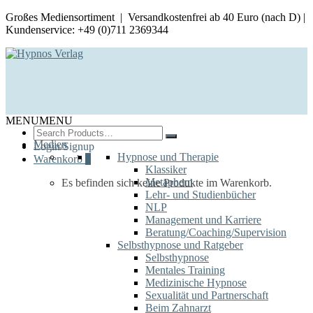
Großes Mediensortiment | Versandkostenfrei ab 40 Euro (nach D) |
Kundenservice: +49 (0)711 2369344
MENU
MENU
Search
for:
Medien
Login/Signup
Hypnose und Therapie
Warenkorb
0
Klassiker
Metaphern
Es befinden sich keine Produkte im Warenkorb.
Lehr- und Studienbücher
NLP
Management und Karriere
Beratung/Coaching/Supervision
Selbsthypnose und Ratgeber
Selbsthypnose
Mentales Training
Medizinische Hypnose
Sexualität und Partnerschaft
Beim Zahnarzt