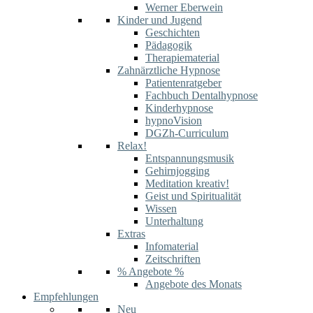
Werner Eberwein
Kinder und Jugend
Geschichten
Pädagogik
Therapiematerial
Zahnärztliche Hypnose
Patientenratgeber
Fachbuch Dentalhypnose
Kinderhypnose
hypnoVision
DGZh-Curriculum
Relax!
Entspannungsmusik
Gehirnjogging
Meditation kreativ!
Geist und Spiritualität
Wissen
Unterhaltung
Extras
Infomaterial
Zeitschriften
% Angebote %
Angebote des Monats
Empfehlungen
Neu