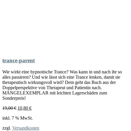
trance-parent
Wie wirkt eine hypnotische Trance? Was kann in und nach ihr so
alles passieren? Und wie lässt sich eine Trance lenken, damit sie
therapeutisch wirkungsvoll wird? Dem geht das Buch aus der
Doppelperspektive von Therapeut und Patientin nach.
MÄNGELEXEMPLAR mit leichten Lagerschäden zum
Sonderpreis!
Ursprünglicher
Aktueller
19,00
€
10,80
€
Preis
Preis
inkl. 7 % MwSt.
war:
ist:
19,00 €
10,80 €.
zzgl.
Versandkosten