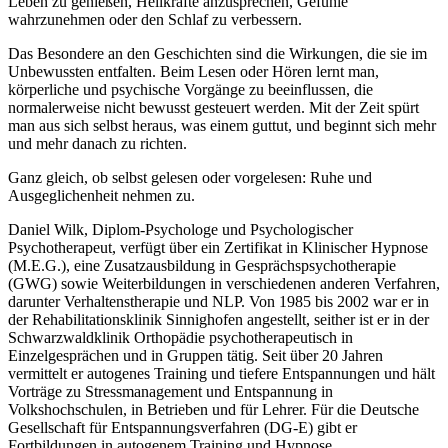
Leben zu genießen, Heilkräfte anzusprechen, Gefühle
wahrzunehmen oder den Schlaf zu verbessern.
Das Besondere an den Geschichten sind die Wirkungen, die sie im
Unbewussten entfalten. Beim Lesen oder Hören lernt man,
körperliche und psychische Vorgänge zu beeinflussen, die
normalerweise nicht bewusst gesteuert werden. Mit der Zeit spürt
man aus sich selbst heraus, was einem guttut, und beginnt sich mehr
und mehr danach zu richten.
Ganz gleich, ob selbst gelesen oder vorgelesen: Ruhe und
Ausgeglichenheit nehmen zu.
Daniel Wilk, Diplom-Psychologe und Psychologischer
Psychotherapeut, verfügt über ein Zertifikat in Klinischer Hypnose
(M.E.G.), eine Zusatzausbildung in Gesprächspsychotherapie
(GWG) sowie Weiterbildungen in verschiedenen anderen Verfahren,
darunter Verhaltenstherapie und NLP. Von 1985 bis 2002 war er in
der Rehabilitationsklinik Sinnighofen angestellt, seither ist er in der
Schwarzwaldklinik Orthopädie psychotherapeutisch in
Einzelgesprächen und in Gruppen tätig. Seit über 20 Jahren
vermittelt er autogenes Training und tiefere Entspannungen und hält
Vorträge zu Stressmanagement und Entspannung in
Volkshochschulen, in Betrieben und für Lehrer. Für die Deutsche
Gesellschaft für Entspannungsverfahren (DG-E) gibt er
Fortbildungen in autogenem Training und Hypnose.