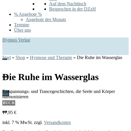
Auf dem Nachttisch
Besprochen in der DZzH
% Angebote %
Angebote des Monats
Termine
Über uns
Hypnos Verlag
Start
»
Shop
»
Hypnose und Therapie
»
Die Ruhe im Wasserglas
Die Ruhe im Wasserglas
Entspannungs- und Trancegeschichten, die Seele und Körper
0
harmonisieren
BUCH
17,95
€
inkl. 7 % MwSt.
zzgl.
Versandkosten