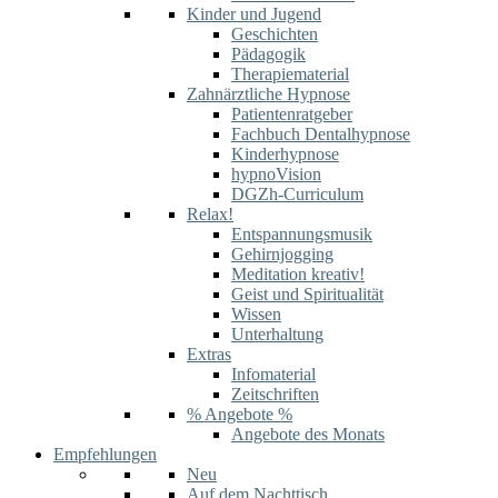
Kinder und Jugend
Geschichten
Pädagogik
Therapiematerial
Zahnärztliche Hypnose
Patientenratgeber
Fachbuch Dentalhypnose
Kinderhypnose
hypnoVision
DGZh-Curriculum
Relax!
Entspannungsmusik
Gehirnjogging
Meditation kreativ!
Geist und Spiritualität
Wissen
Unterhaltung
Extras
Infomaterial
Zeitschriften
% Angebote %
Angebote des Monats
Empfehlungen
Neu
Auf dem Nachttisch