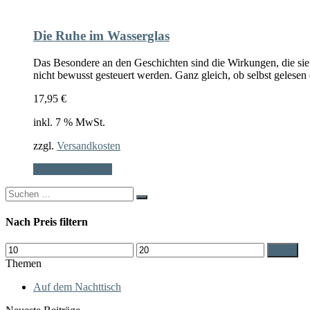
Die Ruhe im Wasserglas
Das Besondere an den Geschichten sind die Wirkungen, die sie
nicht bewusst gesteuert werden. Ganz gleich, ob selbst gelese
17,95
€
inkl. 7 % MwSt.
zzgl.
Versandkosten
In den Warenkorb
Search
for:
Nach Preis filtern
Min.
Max.
Filter
Preis
Preis
Themen
Auf dem Nachttisch