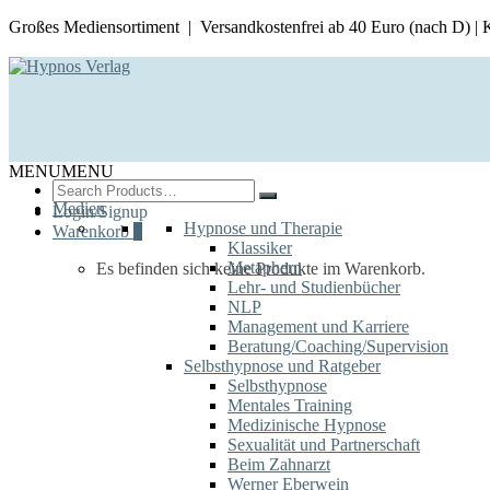
Großes Mediensortiment | Versandkostenfrei ab 40 Euro (nach D) |
MENU
MENU
Search
for:
Medien
Login/Signup
Hypnose und Therapie
Warenkorb
0
Klassiker
Metaphern
Es befinden sich keine Produkte im Warenkorb.
Lehr- und Studienbücher
NLP
Management und Karriere
Beratung/Coaching/Supervision
Selbsthypnose und Ratgeber
Selbsthypnose
Mentales Training
Medizinische Hypnose
Sexualität und Partnerschaft
Beim Zahnarzt
Werner Eberwein