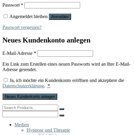
Erforderlich
Passwort
*
Angemeldet bleiben
Anmelden
Passwort vergessen?
Neues Kundenkonto anlegen
Erforderlich
E-Mail-Adresse
*
Ein Link zum Erstellen eines neuen Passworts wird an Ihre E-Mail-
Adresse gesendet.
Ja, ich möchte ein Kundenkonto eröffnen und akzeptiere die
Datenschutzerklärung
.
*
Neues Kundenkonto anlegen
Search
for:
Search
for:
Medien
Hypnose und Therapie