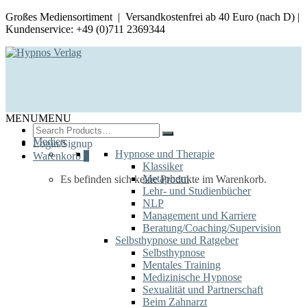
Großes Mediensortiment | Versandkostenfrei ab 40 Euro (nach D) |
Kundenservice: +49 (0)711 2369344
MENU
MENU
Search
for:
Medien
Login/Signup
Hypnose und Therapie
Warenkorb
0
Klassiker
Metaphern
Es befinden sich keine Produkte im Warenkorb.
Lehr- und Studienbücher
NLP
Management und Karriere
Beratung/Coaching/Supervision
Selbsthypnose und Ratgeber
Selbsthypnose
Mentales Training
Medizinische Hypnose
Sexualität und Partnerschaft
Beim Zahnarzt