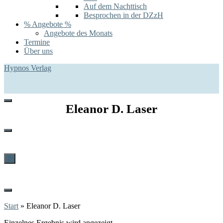
Auf dem Nachttisch
Besprochen in der DZzH
% Angebote %
Angebote des Monats
Termine
Über uns
Hypnos Verlag
Eleanor D. Laser
0
Start
»
Eleanor D. Laser
Einzelnes Ergebnis wird angezeigt