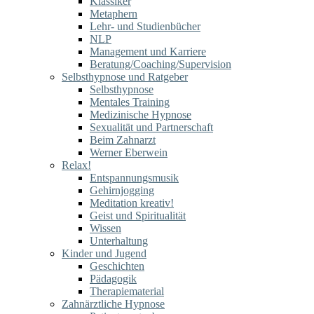
Klassiker
Metaphern
Lehr- und Studienbücher
NLP
Management und Karriere
Beratung/Coaching/Supervision
Selbsthypnose und Ratgeber
Selbsthypnose
Mentales Training
Medizinische Hypnose
Sexualität und Partnerschaft
Beim Zahnarzt
Werner Eberwein
Relax!
Entspannungsmusik
Gehirnjogging
Meditation kreativ!
Geist und Spiritualität
Wissen
Unterhaltung
Kinder und Jugend
Geschichten
Pädagogik
Therapiematerial
Zahnärztliche Hypnose