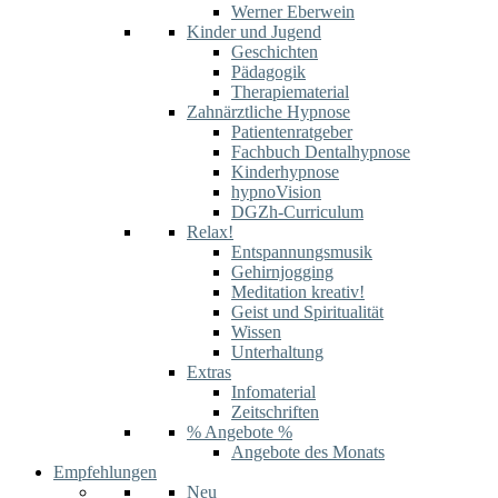
Werner Eberwein
Kinder und Jugend
Geschichten
Pädagogik
Therapiematerial
Zahnärztliche Hypnose
Patientenratgeber
Fachbuch Dentalhypnose
Kinderhypnose
hypnoVision
DGZh-Curriculum
Relax!
Entspannungsmusik
Gehirnjogging
Meditation kreativ!
Geist und Spiritualität
Wissen
Unterhaltung
Extras
Infomaterial
Zeitschriften
% Angebote %
Angebote des Monats
Empfehlungen
Neu