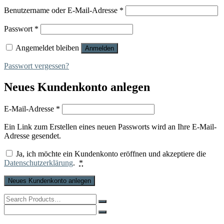
Erforderlich
Benutzername oder E-Mail-Adresse
*
Erforderlich
Passwort
*
Angemeldet bleiben
Anmelden
Passwort vergessen?
Neues Kundenkonto anlegen
Erforderlich
E-Mail-Adresse
*
Ein Link zum Erstellen eines neuen Passworts wird an Ihre E-Mail-
Adresse gesendet.
Ja, ich möchte ein Kundenkonto eröffnen und akzeptiere die
Datenschutzerklärung
.
*
Neues Kundenkonto anlegen
Search
for:
Search
for: