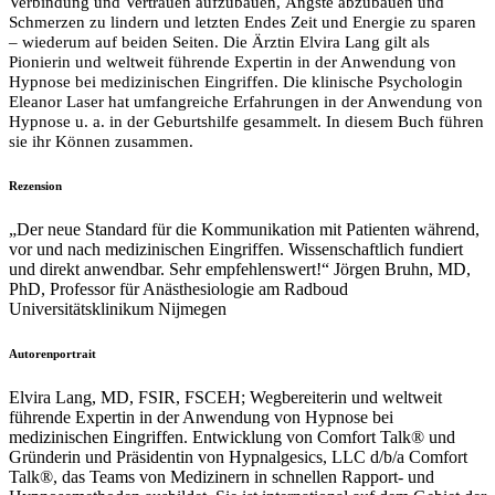
Verbindung und Vertrauen aufzubauen, Ängste abzubauen und
Schmerzen zu lindern und letzten Endes Zeit und Energie zu sparen
– wiederum auf beiden Seiten. Die Ärztin Elvira Lang gilt als
Pionierin und weltweit führende Expertin in der Anwendung von
Hypnose bei medizinischen Eingriffen. Die klinische Psychologin
Eleanor Laser hat umfangreiche Erfahrungen in der Anwendung von
Hypnose u. a. in der Geburtshilfe gesammelt. In diesem Buch führen
sie ihr Können zusammen.
Rezension
„Der neue Standard für die Kommunikation mit Patienten während,
vor und nach medizinischen Eingriffen. Wissenschaftlich fundiert
und direkt anwendbar. Sehr empfehlenswert!“ Jörgen Bruhn, MD,
PhD, Professor für Anästhesiologie am Radboud
Universitätsklinikum Nijmegen
Autorenportrait
Elvira Lang, MD, FSIR, FSCEH; Wegbereiterin und weltweit
führende Expertin in der Anwendung von Hypnose bei
medizinischen Eingriffen. Entwicklung von Comfort Talk® und
Gründerin und Präsidentin von Hypnalgesics, LLC d/b/a Comfort
Talk®, das Teams von Medizinern in schnellen Rapport- und