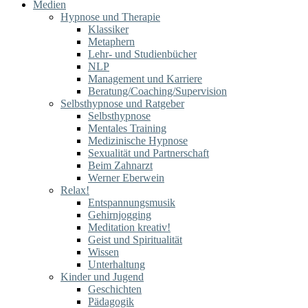
Medien
Hypnose und Therapie
Klassiker
Metaphern
Lehr- und Studienbücher
NLP
Management und Karriere
Beratung/Coaching/Supervision
Selbsthypnose und Ratgeber
Selbsthypnose
Mentales Training
Medizinische Hypnose
Sexualität und Partnerschaft
Beim Zahnarzt
Werner Eberwein
Relax!
Entspannungsmusik
Gehirnjogging
Meditation kreativ!
Geist und Spiritualität
Wissen
Unterhaltung
Kinder und Jugend
Geschichten
Pädagogik