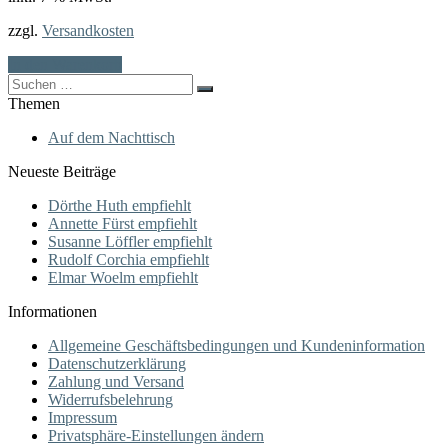
zzgl.
Versandkosten
In den Warenkorb
Search
for:
Themen
Auf dem Nachttisch
Neueste Beiträge
Dörthe Huth empfiehlt
Annette Fürst empfiehlt
Susanne Löffler empfiehlt
Rudolf Corchia empfiehlt
Elmar Woelm empfiehlt
Informationen
Allgemeine Geschäftsbedingungen und Kundeninformation
Datenschutzerklärung
Zahlung und Versand
Widerrufsbelehrung
Impressum
Privatsphäre-Einstellungen ändern