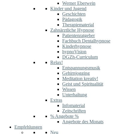
Werner Eberwein
Kinder und Jugend
Geschichten
Pädagogik
Therapiematerial
Zahnärztliche Hypnose
Patientenratgeber
Fachbuch Dentalhypnose
Kinderhypnose
hypnoVision
DGZh-Curriculum
Relax!
Entspannungsmusik
Gehirnjogging
Meditation kreativ!
Geist und Spiritualität
Wissen
Unterhaltung
Extras
Infomaterial
Zeitschriften
% Angebote %
Angebote des Monats
Empfehlungen
Neu