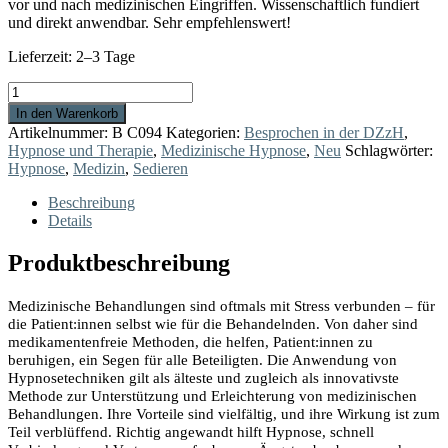
vor und nach medizinischen Eingriffen. Wissenschaftlich fundiert
und direkt anwendbar. Sehr empfehlenswert!
Lieferzeit:
2–3 Tage
Sedieren
ohne
In den Warenkorb
Medikamente
Artikelnummer:
B C094
Kategorien:
Besprochen in der DZzH
,
Menge
Hypnose und Therapie
,
Medizinische Hypnose
,
Neu
Schlagwörter:
Hypnose
,
Medizin
,
Sedieren
Beschreibung
Details
Produktbeschreibung
Medizinische Behandlungen sind oftmals mit Stress verbunden – für
die Patient:innen selbst wie für die Behandelnden. Von daher sind
medikamentenfreie Methoden, die helfen, Patient:innen zu
beruhigen, ein Segen für alle Beteiligten. Die Anwendung von
Hypnosetechniken gilt als älteste und zugleich als innovativste
Methode zur Unterstützung und Erleichterung von medizinischen
Behandlungen. Ihre Vorteile sind vielfältig, und ihre Wirkung ist zum
Teil verblüffend. Richtig angewandt hilft Hypnose, schnell