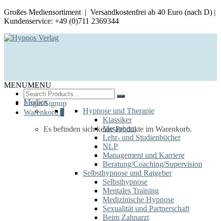
Großes Mediensortiment | Versandkostenfrei ab 40 Euro (nach D) |
Kundenservice: +49 (0)711 2369344
MENU
MENU
Search
for:
Medien
Login/Signup
Hypnose und Therapie
Warenkorb
0
Klassiker
Metaphern
Es befinden sich keine Produkte im Warenkorb.
Lehr- und Studienbücher
NLP
Management und Karriere
Beratung/Coaching/Supervision
Selbsthypnose und Ratgeber
Selbsthypnose
Mentales Training
Medizinische Hypnose
Sexualität und Partnerschaft
Beim Zahnarzt