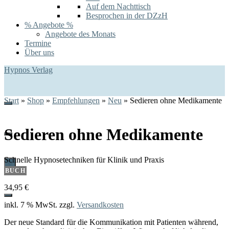
Auf dem Nachttisch
Besprochen in der DZzH
% Angebote %
Angebote des Monats
Termine
Über uns
Hypnos Verlag
Start
»
Shop
»
Empfehlungen
»
Neu
»
Sedieren ohne Medikamente
Sedieren ohne Medikamente
Schnelle Hypnosetechniken für Klinik und Praxis
0
BUCH
34,95
€
inkl. 7 % MwSt.
zzgl.
Versandkosten
Der neue Standard für die Kommunikation mit Patienten während,