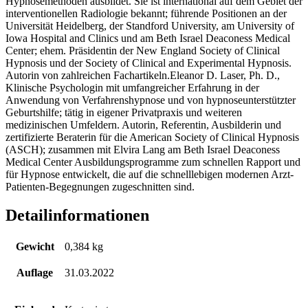
Hypnosemethoden ausbildet. Sie ist international auf dem Gebiet der
interventionellen Radiologie bekannt; führende Positionen an der
Universität Heidelberg, der Standford University, am University of
Iowa Hospital and Clinics und am Beth Israel Deaconess Medical
Center; ehem. Präsidentin der New England Society of Clinical
Hypnosis und der Society of Clinical and Experimental Hypnosis.
Autorin von zahlreichen Fachartikeln.Eleanor D. Laser, Ph. D.,
Klinische Psychologin mit umfangreicher Erfahrung in der
Anwendung von Verfahrenshypnose und von hypnoseunterstützter
Geburtshilfe; tätig in eigener Privatpraxis und weiteren
medizinischen Umfeldern. Autorin, Referentin, Ausbilderin und
zertifizierte Beraterin für die American Society of Clinical Hypnosis
(ASCH); zusammen mit Elvira Lang am Beth Israel Deaconess
Medical Center Ausbildungsprogramme zum schnellen Rapport und
für Hypnose entwickelt, die auf die schnelllebigen modernen Arzt-
Patienten-Begegnungen zugeschnitten sind.
Detailinformationen
Gewicht
0,384 kg
Auflage
31.03.2022