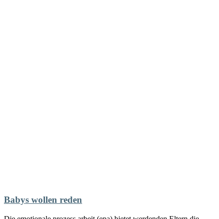
Babys wollen reden
Die emotionale prozess arbeit (epa) bietet werdenden Eltern die