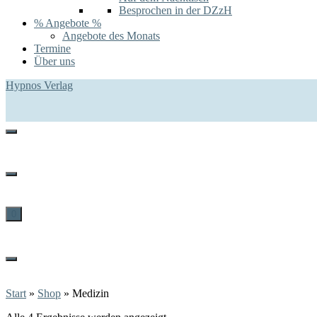
Besprochen in der DZzH
% Angebote %
Angebote des Monats
Termine
Über uns
Hypnos Verlag
0
Start
»
Shop
»
Medizin