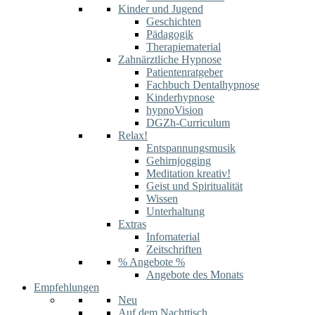
Kinder und Jugend
Geschichten
Pädagogik
Therapiematerial
Zahnärztliche Hypnose
Patientenratgeber
Fachbuch Dentalhypnose
Kinderhypnose
hypnoVision
DGZh-Curriculum
Relax!
Entspannungsmusik
Gehirnjogging
Meditation kreativ!
Geist und Spiritualität
Wissen
Unterhaltung
Extras
Infomaterial
Zeitschriften
% Angebote %
Angebote des Monats
Empfehlungen
Neu
Auf dem Nachttisch