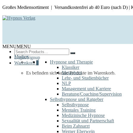
Großes Mediensortiment | Versandkostenfrei ab 40 Euro (nach D) |
MENU
MENU
Search
for:
Medien
Login/Signup
Hypnose und Therapie
Warenkorb
0
Klassiker
Metaphern
Es befinden sich keine Produkte im Warenkorb.
Lehr- und Studienbücher
NLP
Management und Karriere
Beratung/Coaching/Supervision
Selbsthypnose und Ratgeber
Selbsthypnose
Mentales Training
Medizinische Hypnose
Sexualität und Partnerschaft
Beim Zahnarzt
Werner Eberwein