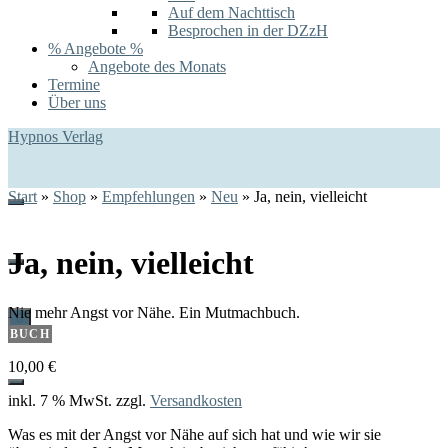
Auf dem Nachttisch
Besprochen in der DZzH
% Angebote %
Angebote des Monats
Termine
Über uns
Hypnos Verlag
Start
»
Shop
»
Empfehlungen
»
Neu
»
Ja, nein, vielleicht
Ja, nein, vielleicht
Nie mehr Angst vor Nähe. Ein Mutmachbuch.
0
BUCH
10,00
€
inkl. 7 % MwSt.
zzgl.
Versandkosten
Was es mit der Angst vor Nähe auf sich hat und wie wir sie