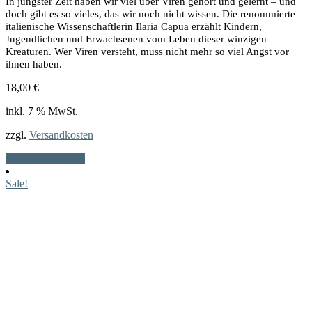
In jüngster Zeit haben wir viel über Viren gehört und gelernt – und
doch gibt es so vieles, das wir noch nicht wissen. Die renommierte
italienische Wissenschaftlerin Ilaria Capua erzählt Kindern,
Jugendlichen und Erwachsenen vom Leben dieser winzigen
Kreaturen. Wer Viren versteht, muss nicht mehr so viel Angst vor
ihnen haben.
18,00
€
inkl. 7 % MwSt.
zzgl.
Versandkosten
In den Warenkorb
Sale!