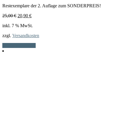
Restexemplare der 2. Auflage zum SONDERPREIS!
Ursprünglicher
Aktueller
25,00
€
20,90
€
Preis
Preis
inkl. 7 % MwSt.
war:
ist:
25,00 €
20,90 €.
zzgl.
Versandkosten
In den Warenkorb