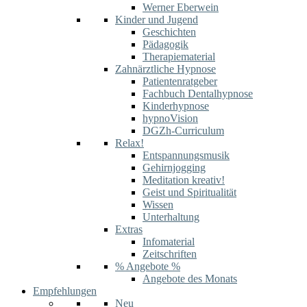
Werner Eberwein
Kinder und Jugend
Geschichten
Pädagogik
Therapiematerial
Zahnärztliche Hypnose
Patientenratgeber
Fachbuch Dentalhypnose
Kinderhypnose
hypnoVision
DGZh-Curriculum
Relax!
Entspannungsmusik
Gehirnjogging
Meditation kreativ!
Geist und Spiritualität
Wissen
Unterhaltung
Extras
Infomaterial
Zeitschriften
% Angebote %
Angebote des Monats
Empfehlungen
Neu