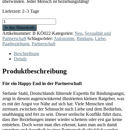
überwinden. Jeder Mensch ist beziehungsfähig!
Lieferzeit:
2–3 Tage
Ja,
nein,
In den Warenkorb
vielleicht
Artikelnummer:
B KÖ022
Kategorien:
Neu
,
Sexualität und
Menge
Partnerschaft
Schlagwörter:
Autonomie
,
Bindung
,
Liebe
,
Paarbeziehung
,
Partnerschaft
Beschreibung
Details
Produktbeschreibung
Für ein Happy End in der Partnerschaft
Stefanie Stahl, Deutschlands führende Expertin für Bindungsangst,
zeigt in diesem augenzwinkernd illustrierten kleinen Ratgeber, was
es mit der Angst vor Nähe auf sich hat: Viele Menschen sind
zerrissen zwischen der Sehnsucht nach Liebe und dem Bedürfnis,
unabhängig und frei zu sein. Dieser seelische Konflikt führt dazu,
dass ihre Beziehungen immer wieder scheitern oder erst gar keine
entstehen. Doch wenn man dies erkennt, kann man auch damit
umgehen und dauerhaft in einer Partnerschaft glücklich werden.