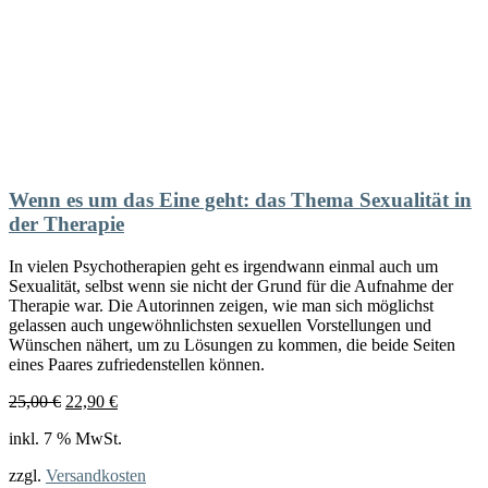
Wenn es um das Eine geht: das Thema Sexualität in
der Therapie
In vielen Psychotherapien geht es irgendwann einmal auch um
Sexualität, selbst wenn sie nicht der Grund für die Aufnahme der
Therapie war. Die Autorinnen zeigen, wie man sich möglichst
gelassen auch ungewöhnlichsten sexuellen Vorstellungen und
Wünschen nähert, um zu Lösungen zu kommen, die beide Seiten
eines Paares zufriedenstellen können.
Ursprünglicher
Aktueller
25,00
€
22,90
€
Preis
Preis
inkl. 7 % MwSt.
war:
ist:
25,00 €
22,90 €.
zzgl.
Versandkosten