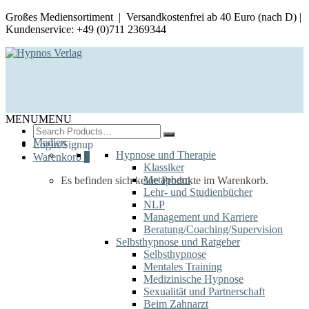
Großes Mediensortiment | Versandkostenfrei ab 40 Euro (nach D) |
Kundenservice: +49 (0)711 2369344
MENU
MENU
Search
for:
Medien
Login/Signup
Hypnose und Therapie
Warenkorb
0
Klassiker
Metaphern
Es befinden sich keine Produkte im Warenkorb.
Lehr- und Studienbücher
NLP
Management und Karriere
Beratung/Coaching/Supervision
Selbsthypnose und Ratgeber
Selbsthypnose
Mentales Training
Medizinische Hypnose
Sexualität und Partnerschaft
Beim Zahnarzt