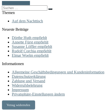
In den Warenkorb
Search
for:
Themen
Auf dem Nachttisch
Neueste Beiträge
Dörthe Huth empfiehlt
Annette Fürst empfiehlt
Susanne Löffler empfiehlt
Rudolf Corchia empfiehlt
Elmar Woelm empfiehlt
Informationen
Allgemeine Geschäftsbedingungen und Kundeninformation
Datenschutzerklärung
Zahlung und Versand
Widerrufsbelehrung
Impressum
Privatsphäre-Einstellungen ändern
Vetrag widerrufen