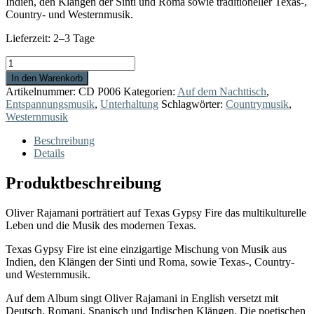
Indien, den Klängen der Sinti und Roma sowie traditioneller Texas-,
Country- und Westernmusik.
Lieferzeit:
2–3 Tage
Texas
Gypsy
In den Warenkorb
Fire
Artikelnummer:
CD P006
Kategorien:
Auf dem Nachttisch
,
Menge
Entspannungsmusik
,
Unterhaltung
Schlagwörter:
Countrymusik
,
Westernmusik
Beschreibung
Details
Produktbeschreibung
Oliver Rajamani porträtiert auf Texas Gypsy Fire das multikulturelle
Leben und die Musik des modernen Texas.
Texas Gypsy Fire ist eine einzigartige Mischung von Musik aus
Indien, den Klängen der Sinti und Roma, sowie Texas-, Country-
und Westernmusik.
Auf dem Album singt Oliver Rajamani in English versetzt mit
Deutsch, Romani, Spanisch und Indischen Klängen. Die poetischen