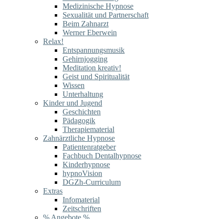
Medizinische Hypnose
Sexualität und Partnerschaft
Beim Zahnarzt
Werner Eberwein
Relax!
Entspannungsmusik
Gehirnjogging
Meditation kreativ!
Geist und Spiritualität
Wissen
Unterhaltung
Kinder und Jugend
Geschichten
Pädagogik
Therapiematerial
Zahnärztliche Hypnose
Patientenratgeber
Fachbuch Dentalhypnose
Kinderhypnose
hypnoVision
DGZh-Curriculum
Extras
Infomaterial
Zeitschriften
% Angebote %