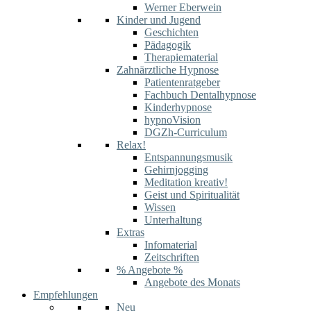
Werner Eberwein
Kinder und Jugend
Geschichten
Pädagogik
Therapiematerial
Zahnärztliche Hypnose
Patientenratgeber
Fachbuch Dentalhypnose
Kinderhypnose
hypnoVision
DGZh-Curriculum
Relax!
Entspannungsmusik
Gehirnjogging
Meditation kreativ!
Geist und Spiritualität
Wissen
Unterhaltung
Extras
Infomaterial
Zeitschriften
% Angebote %
Angebote des Monats
Empfehlungen
Neu