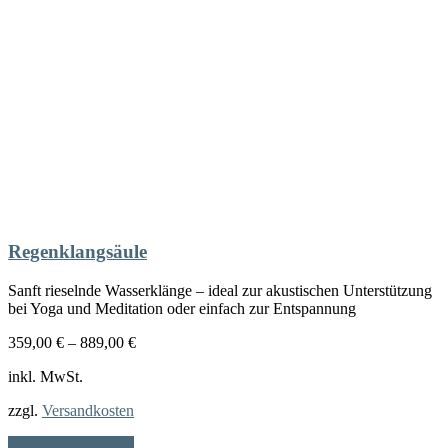
Regenklangsäule
Sanft rieselnde Wasserklänge – ideal zur akustischen Unterstützung
bei Yoga und Meditation oder einfach zur Entspannung
359,00
€
–
889,00
€
inkl. MwSt.
zzgl.
Versandkosten
Dieses
Ausführung wählen