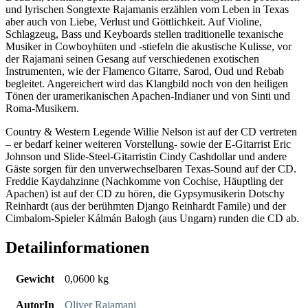
und lyrischen Songtexte Rajamanis erzählen vom Leben in Texas
aber auch von Liebe, Verlust und Göttlichkeit. Auf Violine,
Schlagzeug, Bass und Keyboards stellen traditionelle texanische
Musiker in Cowboyhüten und -stiefeln die akustische Kulisse, vor
der Rajamani seinen Gesang auf verschiedenen exotischen
Instrumenten, wie der Flamenco Gitarre, Sarod, Oud und Rebab
begleitet. Angereichert wird das Klangbild noch von den heiligen
Tönen der uramerikanischen Apachen-Indianer und von Sinti und
Roma-Musikern.
Country & Western Legende Willie Nelson ist auf der CD vertreten
– er bedarf keiner weiteren Vorstellung- sowie der E-Gitarrist Eric
Johnson und Slide-Steel-Gitarristin Cindy Cashdollar und andere
Gäste sorgen für den unverwechselbaren Texas-Sound auf der CD.
Freddie Kaydahzinne (Nachkomme von Cochise, Häuptling der
Apachen) ist auf der CD zu hören, die Gypsymusikerin Dotschy
Reinhardt (aus der berühmten Django Reinhardt Famile) und der
Cimbalom-Spieler Kálmán Balogh (aus Ungarn) runden die CD ab.
Detailinformationen
Gewicht
0,0600 kg
AutorIn
Oliver Rajamani