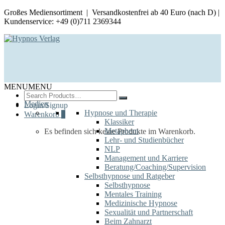
Großes Mediensortiment | Versandkostenfrei ab 40 Euro (nach D) |
Kundenservice: +49 (0)711 2369344
MENU
MENU
Search
for:
Medien
Login/Signup
Hypnose und Therapie
Warenkorb
0
Klassiker
Metaphern
Es befinden sich keine Produkte im Warenkorb.
Lehr- und Studienbücher
NLP
Management und Karriere
Beratung/Coaching/Supervision
Selbsthypnose und Ratgeber
Selbsthypnose
Mentales Training
Medizinische Hypnose
Sexualität und Partnerschaft
Beim Zahnarzt