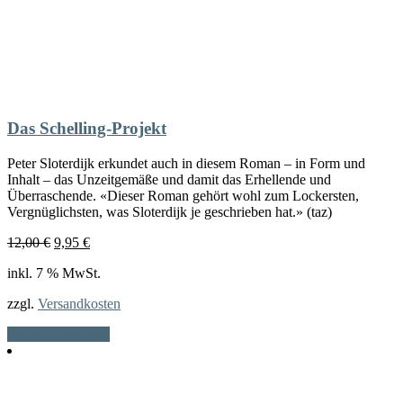
Das Schelling-Projekt
Peter Sloterdijk erkundet auch in diesem Roman – in Form und
Inhalt – das Unzeitgemäße und damit das Erhellende und
Überraschende. «Dieser Roman gehört wohl zum Lockersten,
Vergnüglichsten, was Sloterdijk je geschrieben hat.» (taz)
Ursprünglicher
Aktueller
12,00
€
9,95
€
Preis
Preis
inkl. 7 % MwSt.
war:
ist:
12,00 €
9,95 €.
zzgl.
Versandkosten
In den Warenkorb