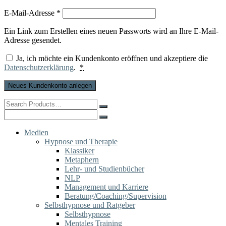
Erforderlich
E-Mail-Adresse
*
Ein Link zum Erstellen eines neuen Passworts wird an Ihre E-Mail-
Adresse gesendet.
Ja, ich möchte ein Kundenkonto eröffnen und akzeptiere die
Datenschutzerklärung
.
*
Neues Kundenkonto anlegen
Search
for:
Search
for:
Medien
Hypnose und Therapie
Klassiker
Metaphern
Lehr- und Studienbücher
NLP
Management und Karriere
Beratung/Coaching/Supervision
Selbsthypnose und Ratgeber
Selbsthypnose
Mentales Training