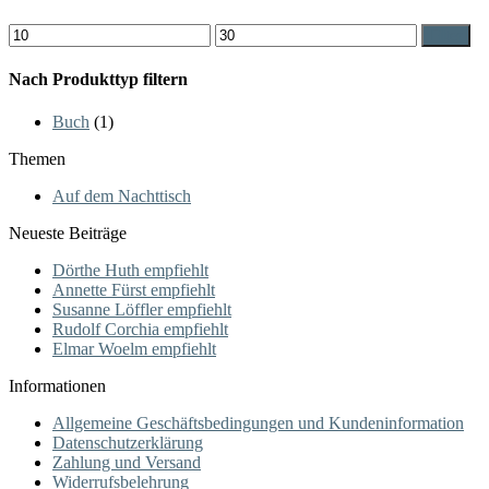
Min.
Max.
Filter
Preis
Preis
Nach Produkttyp filtern
Buch
(1)
Themen
Auf dem Nachttisch
Neueste Beiträge
Dörthe Huth empfiehlt
Annette Fürst empfiehlt
Susanne Löffler empfiehlt
Rudolf Corchia empfiehlt
Elmar Woelm empfiehlt
Informationen
Allgemeine Geschäftsbedingungen und Kundeninformation
Datenschutzerklärung
Zahlung und Versand
Widerrufsbelehrung