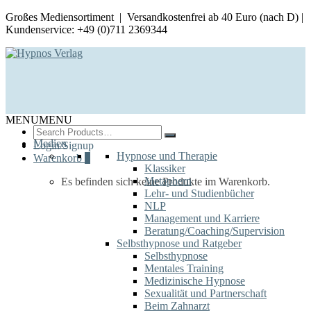
Großes Mediensortiment | Versandkostenfrei ab 40 Euro (nach D) |
Kundenservice: +49 (0)711 2369344
MENU
MENU
Search
for:
Medien
Login/Signup
Hypnose und Therapie
Warenkorb
0
Klassiker
Metaphern
Es befinden sich keine Produkte im Warenkorb.
Lehr- und Studienbücher
NLP
Management und Karriere
Beratung/Coaching/Supervision
Selbsthypnose und Ratgeber
Selbsthypnose
Mentales Training
Medizinische Hypnose
Sexualität und Partnerschaft
Beim Zahnarzt