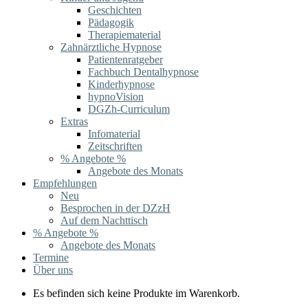
Geschichten
Pädagogik
Therapiematerial
Zahnärztliche Hypnose
Patientenratgeber
Fachbuch Dentalhypnose
Kinderhypnose
hypnoVision
DGZh-Curriculum
Extras
Infomaterial
Zeitschriften
% Angebote %
Angebote des Monats
Empfehlungen
Neu
Besprochen in der DZzH
Auf dem Nachttisch
% Angebote %
Angebote des Monats
Termine
Über uns
Es befinden sich keine Produkte im Warenkorb.