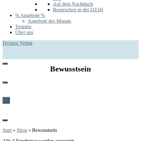
Auf dem Nachttisch
Besprochen in der DZzH
% Angebote %
Angebote des Monats
Termine
Über uns
Hypnos Verlag
Bewusstsein
0
Start
»
Shop
»
Bewusstsein
Alle 3 Ergebnisse werden angezeigt