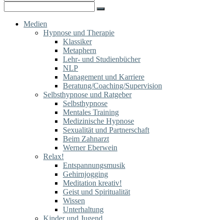
for:
Search
for:
Medien
Hypnose und Therapie
Klassiker
Metaphern
Lehr- und Studienbücher
NLP
Management und Karriere
Beratung/Coaching/Supervision
Selbsthypnose und Ratgeber
Selbsthypnose
Mentales Training
Medizinische Hypnose
Sexualität und Partnerschaft
Beim Zahnarzt
Werner Eberwein
Relax!
Entspannungsmusik
Gehirnjogging
Meditation kreativ!
Geist und Spiritualität
Wissen
Unterhaltung
Kinder und Jugend