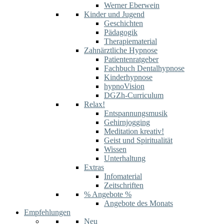
Werner Eberwein
Kinder und Jugend
Geschichten
Pädagogik
Therapiematerial
Zahnärztliche Hypnose
Patientenratgeber
Fachbuch Dentalhypnose
Kinderhypnose
hypnoVision
DGZh-Curriculum
Relax!
Entspannungsmusik
Gehirnjogging
Meditation kreativ!
Geist und Spiritualität
Wissen
Unterhaltung
Extras
Infomaterial
Zeitschriften
% Angebote %
Angebote des Monats
Empfehlungen
Neu