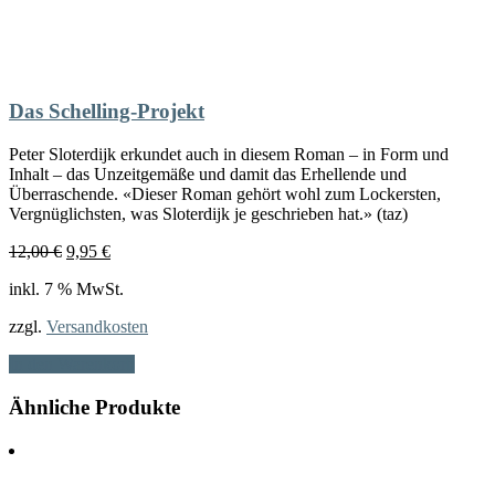
Das Schelling-Projekt
Peter Sloterdijk erkundet auch in diesem Roman – in Form und
Inhalt – das Unzeitgemäße und damit das Erhellende und
Überraschende. «Dieser Roman gehört wohl zum Lockersten,
Vergnüglichsten, was Sloterdijk je geschrieben hat.» (taz)
Ursprünglicher
Aktueller
12,00
€
9,95
€
Preis
Preis
inkl. 7 % MwSt.
war:
ist:
12,00 €
9,95 €.
zzgl.
Versandkosten
In den Warenkorb
Ähnliche Produkte