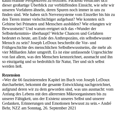
kaum erahnte Perspektiven zu eröffnen. Packend verdichtet sich
dieser großartige Überblick zur verblüffenden Einsicht, wie sehr wir
unseren Vorfahren ähneln, deren Spuren noch immer in uns zu
finden sind. Wie haben sich Nervensysteme vom Einzeller bis hin zu
den Tieren immer vielschichtiger aufgebaut? Wie konnten sich
Gehirne bei Primaten und Menschen ausbilden? Wie erlangten wir
Bewusstsein? Und warum ereignet sich das »Wunder der
Selbsterkenntnis« überhaupt? Welche Chancen und Gefahren
bedeutet es heute, am Ende des Anthropozäns, ein selbstbewusster
Mensch zu sein? Joseph LeDoux beschreibt die Vor- und
Frühgeschichte des menschlichen Selbstbewusstseins, die mehr als
vier Milliarden Jahre umgreift. Es ist eine umfassende Urgeschichte
von fast allem, was den Menschen kennzeichnet, ausmacht und ihn
so einzigartig und so bedrohlich für Natur, Tier und sich selbst
werden ließ.
Rezension
»Wer die 66 faszinierenden Kapitel im Buch von Joseph LeDoux
durcharbeitet, bekommt die gesamte Entwicklung nachgezeichnet,
aufgrund deren wir zu dem geworden sind, was uns ausmacht: vom
Anfang des Lebens mit den allerersten Mikroorganismen bis zu
unserer Fähigkeit, uns der Existenz unseres Selbst und unserer
Gedanken, Erinnerungen und Emotionen bewusst zu sein.« André
Behr, NZZ am Sonntag, 26. September 2021