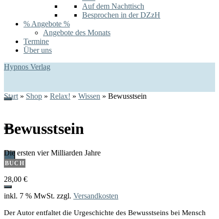
Auf dem Nachttisch
Besprochen in der DZzH
% Angebote %
Angebote des Monats
Termine
Über uns
Hypnos Verlag
Start
»
Shop
»
Relax!
»
Wissen
»
Bewusstsein
Bewusstsein
Die ersten vier Milliarden Jahre
0
BUCH
28,00
€
inkl. 7 % MwSt.
zzgl.
Versandkosten
Der Autor entfaltet die Urgeschichte des Bewusstseins bei Mensch