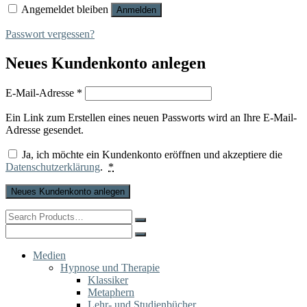
Angemeldet bleiben
Anmelden
Passwort vergessen?
Neues Kundenkonto anlegen
Erforderlich
E-Mail-Adresse
*
Ein Link zum Erstellen eines neuen Passworts wird an Ihre E-Mail-
Adresse gesendet.
Ja, ich möchte ein Kundenkonto eröffnen und akzeptiere die
Datenschutzerklärung
.
*
Neues Kundenkonto anlegen
Search
for:
Search
for:
Medien
Hypnose und Therapie
Klassiker
Metaphern
Lehr- und Studienbücher