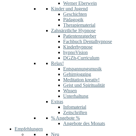
Werner Eberwein
Kinder und Jugend
Geschichten
Pädagogik
Therapiematerial
Zahnärztliche Hypnose
Patientenratgeber
Fachbuch Dentalhypnose
Kinderhypnose
hypnoVision
DGZh-Curriculum
Relax!
Entspannungsmusik
Gehirnjogging
Meditation kreativ!
Geist und Spiritualität
Wissen
Unterhaltung
Extras
Infomaterial
Zeitschriften
% Angebote %
Angebote des Monats
Empfehlungen
Neu