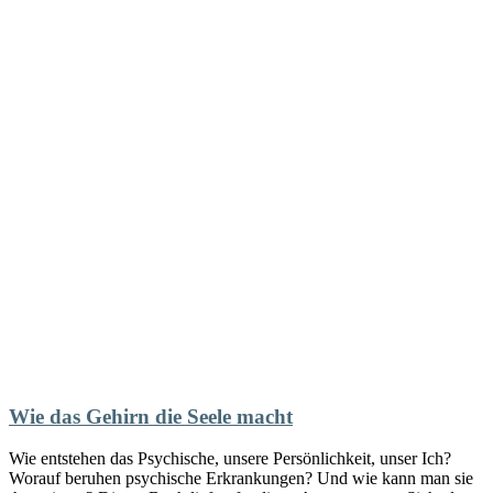
können
auf
der
Produktseite
gewählt
werden
Wie das Gehirn die Seele macht
Wie entstehen das Psychische, unsere Persönlichkeit, unser Ich?
Worauf beruhen psychische Erkrankungen? Und wie kann man sie