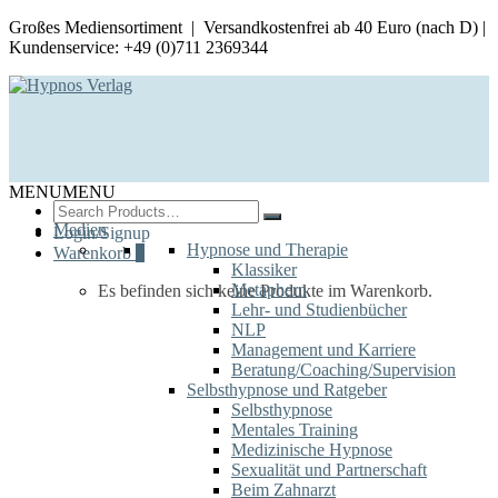
Großes Mediensortiment | Versandkostenfrei ab 40 Euro (nach D) |
Kundenservice: +49 (0)711 2369344
MENU
MENU
Search
for:
Medien
Login/Signup
Hypnose und Therapie
Warenkorb
0
Klassiker
Metaphern
Es befinden sich keine Produkte im Warenkorb.
Lehr- und Studienbücher
NLP
Management und Karriere
Beratung/Coaching/Supervision
Selbsthypnose und Ratgeber
Selbsthypnose
Mentales Training
Medizinische Hypnose
Sexualität und Partnerschaft
Beim Zahnarzt