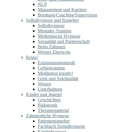
NLP
Management und Karriere
Beratung/Coaching/Supervision
Selbsthypnose und Ratgeber
Selbsthypnose
Mentales Training
Medizinische Hypnose
Sexualität und Partnerschaft
Beim Zahnarzt
Werner Eberwein
Relax!
Entspannungsmusik
Gehirnjogging
Meditation kreativ!
Geist und Spiritualität
Wissen
Unterhaltung
Kinder und Jugend
Geschichten
Pädagogik
Therapiematerial
Zahnärztliche Hypnose
Patientenratgeber
Fachbuch Dentalhypnose
Kinderhypnose