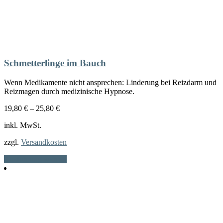
Schmetterlinge im Bauch
Wenn Medikamente nicht ansprechen: Linderung bei Reizdarm und
Reizmagen durch medizinische Hypnose.
19,80
€
–
25,80
€
inkl. MwSt.
zzgl.
Versandkosten
Dieses
Ausführung wählen
Produkt
weist
mehrere
Varianten
auf.
Die
Optionen