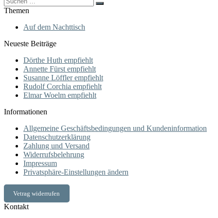
for:
Themen
Auf dem Nachttisch
Neueste Beiträge
Dörthe Huth empfiehlt
Annette Fürst empfiehlt
Susanne Löffler empfiehlt
Rudolf Corchia empfiehlt
Elmar Woelm empfiehlt
Informationen
Allgemeine Geschäftsbedingungen und Kundeninformation
Datenschutzerklärung
Zahlung und Versand
Widerrufsbelehrung
Impressum
Privatsphäre-Einstellungen ändern
Vetrag widerrufen
Kontakt