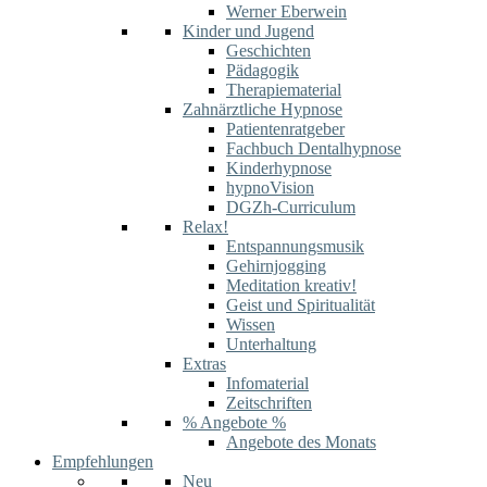
Werner Eberwein
Kinder und Jugend
Geschichten
Pädagogik
Therapiematerial
Zahnärztliche Hypnose
Patientenratgeber
Fachbuch Dentalhypnose
Kinderhypnose
hypnoVision
DGZh-Curriculum
Relax!
Entspannungsmusik
Gehirnjogging
Meditation kreativ!
Geist und Spiritualität
Wissen
Unterhaltung
Extras
Infomaterial
Zeitschriften
% Angebote %
Angebote des Monats
Empfehlungen
Neu