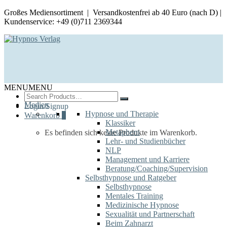
Großes Mediensortiment | Versandkostenfrei ab 40 Euro (nach D) |
Kundenservice: +49 (0)711 2369344
MENU
MENU
Search
for:
Medien
Login/Signup
Hypnose und Therapie
Warenkorb
0
Klassiker
Metaphern
Es befinden sich keine Produkte im Warenkorb.
Lehr- und Studienbücher
NLP
Management und Karriere
Beratung/Coaching/Supervision
Selbsthypnose und Ratgeber
Selbsthypnose
Mentales Training
Medizinische Hypnose
Sexualität und Partnerschaft
Beim Zahnarzt