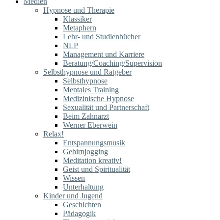
Medien
Hypnose und Therapie
Klassiker
Metaphern
Lehr- und Studienbücher
NLP
Management und Karriere
Beratung/Coaching/Supervision
Selbsthypnose und Ratgeber
Selbsthypnose
Mentales Training
Medizinische Hypnose
Sexualität und Partnerschaft
Beim Zahnarzt
Werner Eberwein
Relax!
Entspannungsmusik
Gehirnjogging
Meditation kreativ!
Geist und Spiritualität
Wissen
Unterhaltung
Kinder und Jugend
Geschichten
Pädagogik