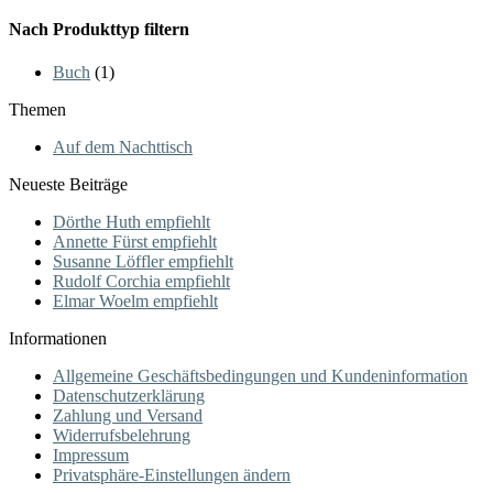
Preis
Preis
Nach Produkttyp filtern
Buch
(1)
Themen
Auf dem Nachttisch
Neueste Beiträge
Dörthe Huth empfiehlt
Annette Fürst empfiehlt
Susanne Löffler empfiehlt
Rudolf Corchia empfiehlt
Elmar Woelm empfiehlt
Informationen
Allgemeine Geschäftsbedingungen und Kundeninformation
Datenschutzerklärung
Zahlung und Versand
Widerrufsbelehrung
Impressum
Privatsphäre-Einstellungen ändern