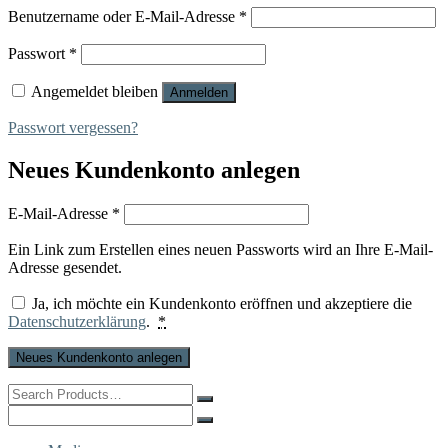
Erforderlich
Benutzername oder E-Mail-Adresse
*
Erforderlich
Passwort
*
Angemeldet bleiben
Anmelden
Passwort vergessen?
Neues Kundenkonto anlegen
Erforderlich
E-Mail-Adresse
*
Ein Link zum Erstellen eines neuen Passworts wird an Ihre E-Mail-
Adresse gesendet.
Ja, ich möchte ein Kundenkonto eröffnen und akzeptiere die
Datenschutzerklärung
.
*
Neues Kundenkonto anlegen
Search
for:
Search
for: