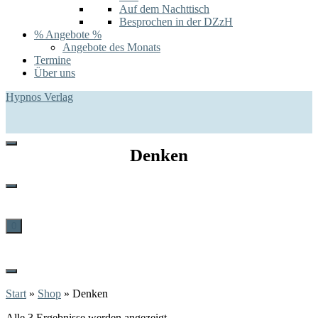
Auf dem Nachttisch
Besprochen in der DZzH
% Angebote %
Angebote des Monats
Termine
Über uns
Hypnos Verlag
Denken
0
Start
»
Shop
»
Denken
Alle 3 Ergebnisse werden angezeigt